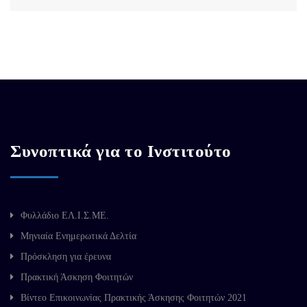
Συνοπτικά για το Ινστιτούτο
Φυλλάδιο ΕΛ.Ι.Σ.ΜΕ.
Μηνιαία Ενημερωτικά Δελτία
Πρόσκληση για έρευνα
Πρακτική Άσκηση Φοιτητών
Βίντεο Επικοινωνίας Πρακτικής Άσκησης Φοιτητών 2021