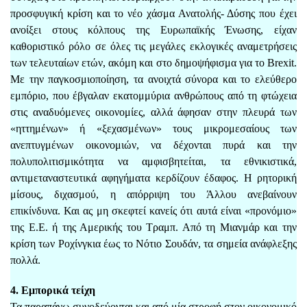
προσφυγική κρίση και το νέο χάσμα Ανατολής- Δύσης που έχει
ανοίξει στους κόλπους της Ευρωπαϊκής Ένωσης, είχαν
καθοριστικό ρόλο σε όλες τις μεγάλες εκλογικές αναμετρήσεις
των τελευταίων ετών, ακόμη και στο δημοψήφισμα για το Brexit.
Με την παγκοσμιοποίηση, τα ανοιχτά σύνορα και το ελεύθερο
εμπόριο, που έβγαλαν εκατομμύρια ανθρώπους από τη φτώχεια
στις αναδυόμενες οικονομίες, αλλά άφησαν στην πλευρά των
«ηττημένων» ή «ξεχασμένων» τους μικρομεσαίους των
ανεπτυγμένων οικονομιών, να δέχονται πυρά και την
πολυπολιτισμικότητα να αμφισβητείται, τα εθνικιστικά,
αντιμεταναστευτικά αφηγήματα κερδίζουν έδαφος. Η ρητορική
μίσους, διχασμού, η απόρριψη του Άλλου ανεβαίνουν
επικίνδυνα. Και ας μη σκεφτεί κανείς ότι αυτά είναι «προνόμιο»
της Ε.Ε. ή της Αμερικής του Τραμπ. Από τη Μιανμάρ και την
κρίση των Ροχίνγκια έως το Νότιο Σουδάν, τα σημεία ανάφλεξης
πολλά.
4. Εμπορικά τείχη
Τα παραπάνω συνοδεύονται και από μία στροφή στον οικονομικό