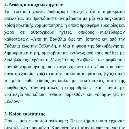
2. Άνοδος αυταρχικών ηγετών
Τα τελευταία χρόνια διαβάζουμε συνεχώς ότι η δημοκρατία
απειλείται, ότι βρισκόμαστε αντιμέτωποι με μία νέα παγκόσμια
κρίση πολιτικής νομιμοποίησης, η οποία προσφέρει ευκαιρίες και
χώρο σε αυταρχικούς ηγέτες, οπαδούς ανελεύθερων
καθεστώτων. «Από τη Βραζιλία έως την Ισπανία και από την
Γκάμπια έως την Ταϊλάνδη, η ίδια η φύση της διακυβέρνησης,
δημοκρατική ή μη, αμφισβητείται εντόνως από τους πολίτες με
διαδηλώσεις» γράφει ο ξένος Τύπος. Αναβιώνει το προφίλ του
παντοδύναμου ηγέτη, που συγκεντρώνει στα χέρια του κάθε
δυνατή εξουσία, χρίζει εαυτόν ισόβιο αυτοκράτορα, βγάζει από
τη μέση κάθε είδους αντίπαλο με «εκστρατείες κατά της
διαφθοράς», συνταγματικές μεταρρυθμίσεις και πάντα με
νοσταλγία για κάποιο «ένδοξο παρελθόν» και «όραμα» για το
μέλλον.
3. Κρίση ταυτότητας
Ποιοι είμαστε και πού ανήκουμε; Τα ερωτήματα αυτά έρχονται
συνεχώς στο προσκήνιο. Κυριαρχούν στην αντιπαράθεση για την