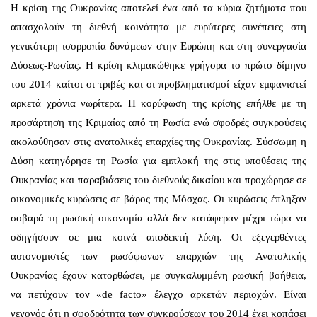
Η κρίση της Ουκρανίας αποτελεί ένα από τα κύρια ζητήματα που
απασχολούν τη διεθνή κοινότητα με ευρύτερες συνέπειες στη
γενικότερη ισορροπία δυνάμεων στην Ευρώπη και στη συνεργασία
Δύσεως-Ρωσίας. Η κρίση κλιμακώθηκε γρήγορα το πρώτο δίμηνο
του 2014 καίτοι οι τριβές και οι προβληματισμοί είχαν εμφανιστεί
αρκετά χρόνια νωρίτερα. Η κορύφωση της κρίσης επήλθε με τη
προσάρτηση της Κριμαίας από τη Ρωσία ενώ σφοδρές συγκρούσεις
ακολούθησαν στις ανατολικές επαρχίες της Ουκρανίας. Σύσσωμη η
Δύση κατηγόρησε τη Ρωσία για εμπλοκή της στις υποθέσεις της
Ουκρανίας και παραβιάσεις του διεθνούς δικαίου και προχώρησε σε
οικονομικές κυρώσεις σε βάρος της Μόσχας. Οι κυρώσεις έπληξαν
σοβαρά τη ρωσική οικονομία αλλά δεν κατάφεραν μέχρι τώρα να
οδηγήσουν σε μια κοινά αποδεκτή λύση. Οι εξεγερθέντες
αυτονομιστές των ρωσόφωνων επαρχιών της Ανατολικής
Ουκρανίας έχουν κατορθώσει, με συγκαλυμμένη ρωσική βοήθεια,
να πετύχουν τον «de facto» έλεγχο αρκετών περιοχών. Είναι
γεγονός ότι η σφοδρότητα των συγκρούσεων του 2014 έχει κοπάσει