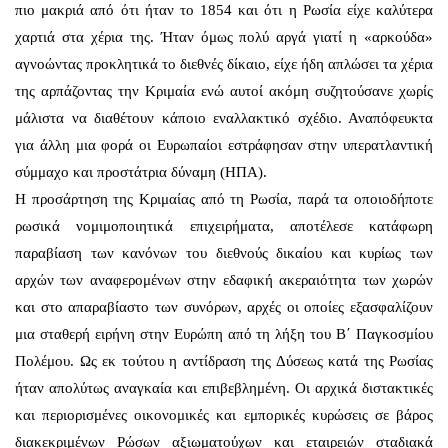
πιο μακριά από ότι ήταν το 1854 και ότι η Ρωσία είχε καλύτερα
χαρτιά στα χέρια της. Ήταν όμως πολύ αργά γιατί η «αρκούδα»
αγνοώντας προκλητικά το διεθνές δίκαιο, είχε ήδη απλώσει τα χέρια
της αρπάζοντας την Κριμαία ενώ αυτοί ακόμη συζητούσανε χωρίς
μάλιστα να διαθέτουν κάποιο εναλλακτικό σχέδιο. Αναπόφευκτα
για άλλη μια φορά οι Ευρωπαίοι εστράφησαν στην υπερατλαντική
σύμμαχο και προστάτρια δύναμη (ΗΠΑ).
Η προσάρτηση της Κριμαίας από τη Ρωσία, παρά τα οποιοδήποτε
ρωσικά νομιμοποιητικά επιχειρήματα, αποτέλεσε κατάφωρη
παραβίαση των κανόνων του διεθνούς δικαίου και κυρίως των
αρχών των αναφερομένων στην εδαφική ακεραιότητα των χωρών
και στο απαραβίαστο των συνόρων, αρχές οι οποίες εξασφαλίζουν
μια σταθερή ειρήνη στην Ευρώπη από τη λήξη του Β΄ Παγκοσμίου
Πολέμου. Ως εκ τούτου η αντίδραση της Δύσεως κατά της Ρωσίας
ήταν απολύτως αναγκαία και επιβεβλημένη. Οι αρχικά διστακτικές
και περιορισμένες οικονομικές και εμπορικές κυρώσεις σε βάρος
διακεκριμένων Ρώσων αξιωματούχων και εταιρειών σταδιακά