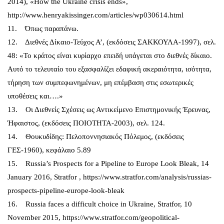
2014), «How the Ukraine crisis ends»,
http://www.henryakissinger.com/articles/wp030614.html
11. Όπως παραπάνω.
12. Διεθνές Δίκαιο-Τεύχος Α’, (εκδόσεις ΣΑΚΚΟΥΛΑ-1997), σελ.
48: «Το κράτος είναι κυρίαρχο επειδή υπάγεται στο διεθνές δίκαιο.
Αυτό το τελευταίο του εξασφαλίζει εδαφική ακεραιότητα, ισότητα,
τήρηση των συμπεφωνημένων, μη επέμβαση στις εσωτερικές
υποθέσεις και….»
13. Οι Διεθνείς Σχέσεις ως Αντικείμενο Επιστημονικής Έρευνας,
Ήφαιστος, (εκδόσεις ΠΟΙΟΤΗΤΑ-2003), σελ. 124.
14. Θουκυδίδης: Πελοποννησιακός Πόλεμος, (εκδόσεις
ΓΕΣ-1960), κεφάλαιο 5.89
15. Russia’s Prospects for a Pipeline to Europe Look Bleak, 14
January 2016, Stratfor , https://www.stratfor.com/analysis/russias-
prospects-pipeline-europe-look-bleak
16. Russia faces a difficult choice in Ukraine, Stratfor, 10
November 2015, https://www.stratfor.com/geopolitical-