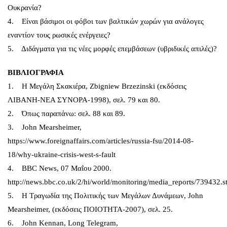
Ουκρανία?
4. Είναι βάσιμοι οι φόβοι των βαλτικών χωρών για ανάλογες
εναντίον τους ρωσικές ενέργειες?
5. Διδάγματα για τις νέες μορφές επεμβάσεων (υβριδικές απιλές)?
ΒΙΒΛΙΟΓΡΑΦΙΑ
1. Η Μεγάλη Σκακιέρα, Zbigniew Brzezinski (εκδόσεις
ΛΙΒΑΝΗ-ΝΕΑ ΣΥΝΟΡΑ-1998), σελ. 79 και 80.
2. Όπως παραπάνω: σελ. 88 και 89.
3. John Mearsheimer,
https://www.foreignaffairs.com/articles/russia-fsu/2014-08-
18/why-ukraine-crisis-west-s-fault
4. BBC News, 07 Μαΐου 2000.
http://news.bbc.co.uk/2/hi/world/monitoring/media_reports/739432.s
5. Η Τραγωδία της Πολιτικής των Μεγάλων Δυνάμεων, John
Mearsheimer, (εκδόσεις ΠΟΙΟΤΗΤΑ-2007), σελ. 25.
6. John Kennan, Long Telegram,