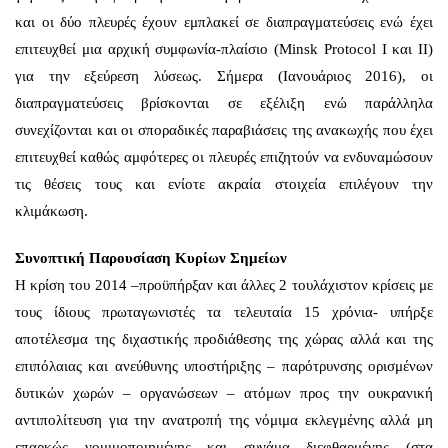
και οι δύο πλευρές έχουν εμπλακεί σε διαπραγματεύσεις ενώ έχει
επιτευχθεί μια αρχική συμφωνία-πλαίσιο (Minsk Protocol Ι και ΙΙ)
για την εξεύρεση λύσεως. Σήμερα (Ιανουάριος 2016), οι
διαπραγματεύσεις βρίσκονται σε εξέλιξη ενώ παράλληλα
συνεχίζονται και οι σποραδικές παραβιάσεις της ανακωχής που έχει
επιτευχθεί καθώς αμφότερες οι πλευρές επιζητούν να ενδυναμώσουν
τις θέσεις τους και ενίοτε ακραία στοιχεία επιλέγουν την
κλιμάκωση.
Συνοπτική Παρουσίαση Κυρίων Σημείων
Η κρίση του 2014 –προϋπήρξαν και άλλες 2 τουλάχιστον κρίσεις με
τους ίδιους πρωταγωνιστές τα τελευταία 15 χρόνια- υπήρξε
αποτέλεσμα της διχαστικής προδιάθεσης της χώρας αλλά και της
επιπόλαιας και ανεύθυνης υποστήριξης – παρότρυνσης ορισμένων
δυτικών χωρών – οργανώσεων – ατόμων προς την ουκρανική
αντιπολίτευση για την ανατροπή της νόμιμα εκλεγμένης αλλά μη
επαρκώς νομιμοποιημένης και συνάμα διεφθαρμένης (στα