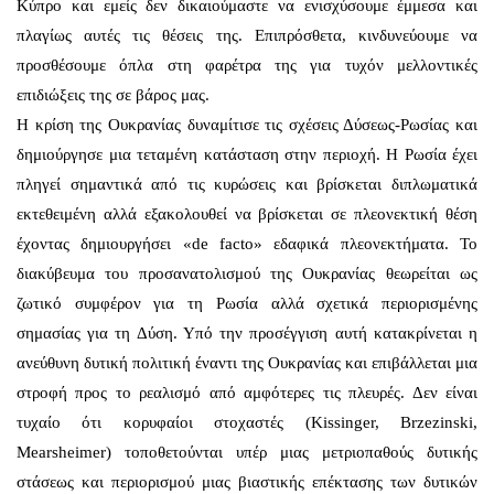
Κύπρο και εμείς δεν δικαιούμαστε να ενισχύσουμε έμμεσα και
πλαγίως αυτές τις θέσεις της. Επιπρόσθετα, κινδυνεύουμε να
προσθέσουμε όπλα στη φαρέτρα της για τυχόν μελλοντικές
επιδιώξεις της σε βάρος μας.
Η κρίση της Ουκρανίας δυναμίτισε τις σχέσεις Δύσεως-Ρωσίας και
δημιούργησε μια τεταμένη κατάσταση στην περιοχή. Η Ρωσία έχει
πληγεί σημαντικά από τις κυρώσεις και βρίσκεται διπλωματικά
εκτεθειμένη αλλά εξακολουθεί να βρίσκεται σε πλεονεκτική θέση
έχοντας δημιουργήσει «de facto» εδαφικά πλεονεκτήματα. Το
διακύβευμα του προσανατολισμού της Ουκρανίας θεωρείται ως
ζωτικό συμφέρον για τη Ρωσία αλλά σχετικά περιορισμένης
σημασίας για τη Δύση. Υπό την προσέγγιση αυτή κατακρίνεται η
ανεύθυνη δυτική πολιτική έναντι της Ουκρανίας και επιβάλλεται μια
στροφή προς το ρεαλισμό από αμφότερες τις πλευρές. Δεν είναι
τυχαίο ότι κορυφαίοι στοχαστές (Kissinger, Brzezinski,
Mearsheimer) τοποθετούνται υπέρ μιας μετριοπαθούς δυτικής
στάσεως και περιορισμού μιας βιαστικής επέκτασης των δυτικών