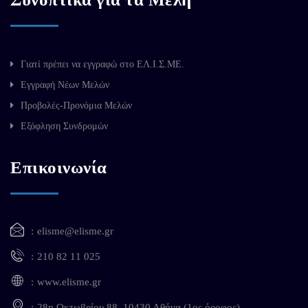
Γιατί πρέπει να εγγραφώ στο ΕΛ.Ι.Σ.ΜΕ.
Εγγραφή Νέων Μελών
Προβολές-Προνόμια Μελών
Εξόφληση Συνδρομών
Επικοινωνία
elisme@elisme.gr
210 82 11 025
www.elisme.gr
28η Οκτωβρίου 88, 10430 Αθήνα (1ος όροφος)