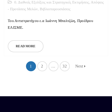
0. Διεθνείς Εξελίξεις και Στρατηγικές Εκτιμήσεις
,
Απόψεις
- Προτάσεις Μελών
,
Βιβλιοπαρουσιάσεις
Του Αντιστρατήγου ε.α Ιωάννη Μπαλτζώη, Προέδρου
ΕΛΙΣΜΕ.
READ MORE
1
2
…
32
Next