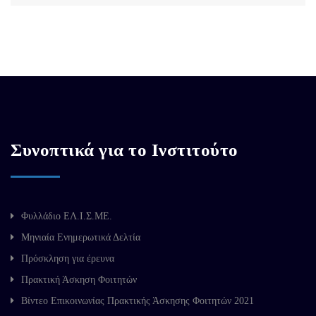
Συνοπτικά για το Ινστιτούτο
Φυλλάδιο ΕΛ.Ι.Σ.ΜΕ.
Μηνιαία Ενημερωτικά Δελτία
Πρόσκληση για έρευνα
Πρακτική Άσκηση Φοιτητών
Βίντεο Επικοινωνίας Πρακτικής Άσκησης Φοιτητών 2021