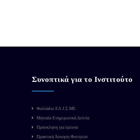
Συνοπτικά για το Ινστιτούτο
Φυλλάδιο ΕΛ.Ι.Σ.ΜΕ.
Μηνιαία Ενημερωτικά Δελτία
Πρόσκληση για έρευνα
Πρακτική Άσκηση Φοιτητών