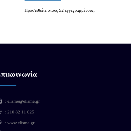
Προστεθείτε στους 52 εγγεγραμμένους.
πικοινωνία
elisme@elisme.gr
210 82 11 025
www.elisme.gr