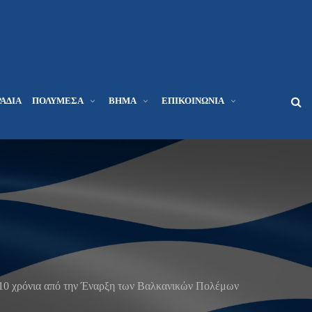
ΆΔΙΑ
ΠΟΛΥΜΈΣΑ
ΒΉΜΑ
ΕΠΙΚΟΙΝΩΝΊΑ
110 χρόνια από την Έναρξη των Βαλκανικών Πολέμων