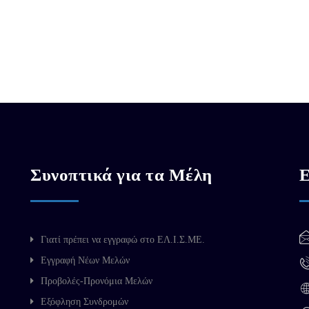
Συνοπτικά για τα Μέλη
Ε
Γιατί πρέπει να εγγραφώ στο ΕΛ.Ι.Σ.ΜΕ.
Εγγραφή Νέων Μελών
Προβολές-Προνόμια Μελών
Εξόφληση Συνδρομών