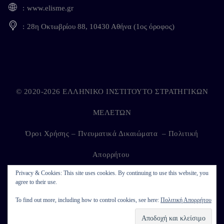
www.elisme.gr
28η Οκτωβρίου 88, 10430 Αθήνα (1ος όροφος)
© 2020-2026 ΕΛΛΗΝΙΚΟ ΙΝΣΤΙΤΟΥΤΟ ΣΤΡΑΤΗΓΙΚΩΝ
ΜΕΛΕΤΩΝ
Όροι Χρήσης – Πνευματικά Δικαιώματα
–
Πολιτική
Απορρήτου
Privacy & Cookies: This site uses cookies. By continuing to use this website, you
agree to their use.
Developed by
Kappagram
on
Kythira
To find out more, including how to control cookies, see here:
Πολιτική Απορρήτου