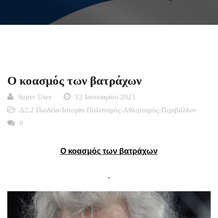
Ο κοασμός των βατράχων
Super User
12 Ιανουαρίου 2021
Δ2.2 Παιδεία-Ιστορία-Πολιτισμός-Αθλητισμός-Περιβάλλον
0
Ο κοασμός των βατράχων