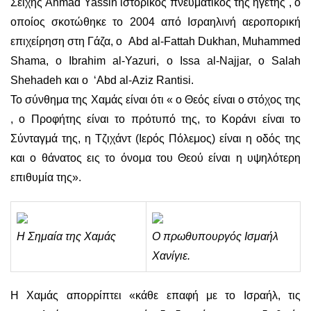
Σείχης Ahmad Yassin ιστορικός πνευματικός της ηγέτης , ο
οποίος σκοτώθηκε το 2004 από Ισραηλινή αεροπορική
επιχείρηση στη Γάζα, ο Abd al-Fattah Dukhan, Muhammed
Shama, ο Ibrahim al-Yazuri, ο Issa al-Najjar, ο Salah
Shehadeh και ο ‘Abd al-Aziz Rantisi.
Το σύνθημα της Χαμάς είναι ότι « ο Θεός είναι ο στόχος της
, ο Προφήτης είναι το πρότυπό της, το Κοράνι είναι το
Σύνταγμά της, η Τζιχάντ (Ιερός Πόλεμος) είναι η οδός της
και ο θάνατος εις το όνομα του Θεού είναι η υψηλότερη
επιθυμία της».
Η Σημαία της Χαμάς
Ο πρωθυπουργός Ισμαήλ
Χανίγιε.
Η Χαμάς απορρίπτει «κάθε επαφή με το Ισραήλ, τις