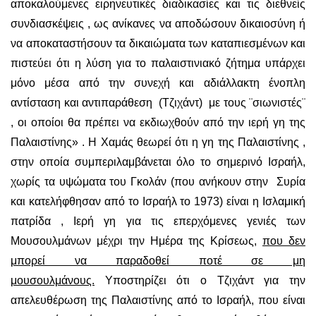
αποκαλούμενες ειρηνευτικές διαδικασίες και τις διεθνείς
συνδιασκέψεις , ως ανίκανες να αποδώσουν δικαιοσύνη ή
να αποκαταστήσουν τα δικαιώματα των καταπιεσμένων και
πιστεύει ότι η λύση για το παλαιστινιακό ζήτημα υπάρχει
μόνο μέσα από την συνεχή και αδιάλλακτη ένοπλη
αντίσταση και αντιπαράθεση (Τζιχάντ) με τους ¨σιωνιστές¨
, οι οποίοι θα πρέπει να εκδιωχθούν από την ιερή γη της
Παλαιστίνης» . Η Χαμάς θεωρεί ότι η γη της Παλαιστίνης ,
στην οποία συμπεριλαμβάνεται όλο το σημερινό Ισραήλ,
χωρίς τα υψώματα του Γκολάν (που ανήκουν στην Συρία
και κατελήφθησαν από το Ισραήλ το 1973) είναι η Ισλαμική
πατρίδα , Ιερή γη για τις επερχόμενες γενιές των
Μουσουλμάνων μέχρι την Ημέρα της Κρίσεως,
που δεν
μπορεί να παραδοθεί ποτέ σε μη
μουσουλμάνους.
Υποστηρίζει ότι ο Τζιχάντ για την
απελευθέρωση της Παλαιστίνης από το Ισραήλ, που είναι