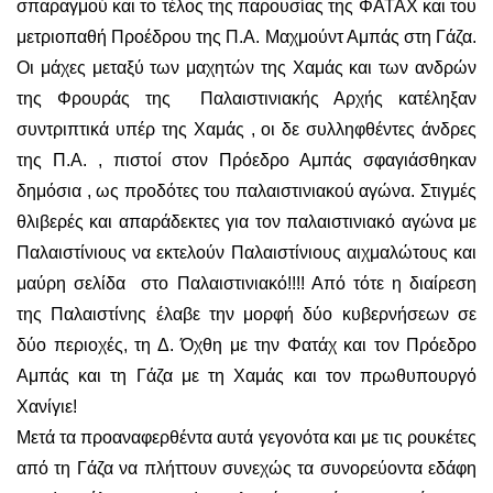
σπαραγμού και το τέλος της παρουσίας της ΦΑΤΑΧ και του
μετριοπαθή Προέδρου της Π.Α. Μαχμούντ Αμπάς στη Γάζα.
Οι μάχες μεταξύ των μαχητών της Χαμάς και των ανδρών
της Φρουράς της Παλαιστινιακής Αρχής κατέληξαν
συντριπτικά υπέρ της Χαμάς , οι δε συλληφθέντες άνδρες
της Π.Α. , πιστοί στον Πρόεδρο Αμπάς σφαγιάσθηκαν
δημόσια , ως προδότες του παλαιστινιακού αγώνα. Στιγμές
θλιβερές και απαράδεκτες για τον παλαιστινιακό αγώνα με
Παλαιστίνιους να εκτελούν Παλαιστίνιους αιχμαλώτους και
μαύρη σελίδα στο Παλαιστινιακό!!!! Από τότε η διαίρεση
της Παλαιστίνης έλαβε την μορφή δύο κυβερνήσεων σε
δύο περιοχές, τη Δ. Όχθη με την Φατάχ και τον Πρόεδρο
Αμπάς και τη Γάζα με τη Χαμάς και τον πρωθυπουργό
Χανίγιε!
Μετά τα προαναφερθέντα αυτά γεγονότα και με τις ρουκέτες
από τη Γάζα να πλήττουν συνεχώς τα συνορεύοντα εδάφη