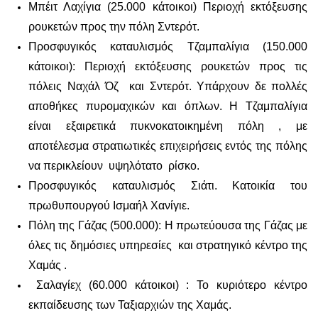
Μπέιτ Λαχίγια (25.000 κάτοικοι) Περιοχή εκτόξευσης
ρουκετών προς την πόλη Σντερότ.
Προσφυγικός καταυλισμός Τζαμπαλίγια (150.000
κάτοικοι): Περιοχή εκτόξευσης ρουκετών προς τις
πόλεις Ναχάλ Όζ και Σντερότ. Υπάρχουν δε πολλές
αποθήκες πυρομαχικών και όπλων. Η Τζαμπαλίγια
είναι εξαιρετικά πυκνοκατοικημένη πόλη , με
αποτέλεσμα στρατιωτικές επιχειρήσεις εντός της πόλης
να περικλείουν υψηλότατο ρίσκο.
Προσφυγικός καταυλισμός Σιάτι. Κατοικία του
πρωθυπουργού Ισμαήλ Χανίγιε.
Πόλη της Γάζας (500.000): Η πρωτεύουσα της Γάζας με
όλες τις δημόσιες υπηρεσίες και στρατηγικό κέντρο της
Χαμάς .
Σαλαγίεχ (60.000 κάτοικοι) : Το κυριότερο κέντρο
εκπαίδευσης των Ταξιαρχιών της Χαμάς.