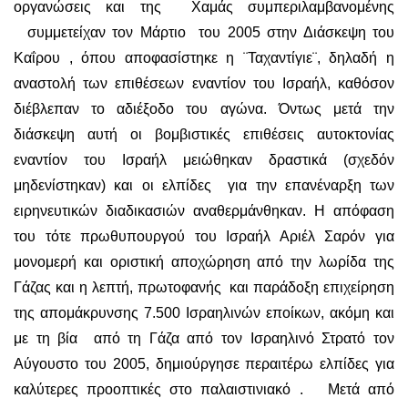
οργανώσεις και της Χαμάς συμπεριλαμβανομένης
συμμετείχαν τον Μάρτιο του 2005 στην Διάσκεψη του
Καΐρου , όπου αποφασίστηκε η ¨Ταχαντίγιε¨, δηλαδή η
αναστολή των επιθέσεων εναντίον του Ισραήλ, καθόσον
διέβλεπαν το αδιέξοδο του αγώνα. Όντως μετά την
διάσκεψη αυτή οι βομβιστικές επιθέσεις αυτοκτονίας
εναντίον του Ισραήλ μειώθηκαν δραστικά (σχεδόν
μηδενίστηκαν) και οι ελπίδες για την επανέναρξη των
ειρηνευτικών διαδικασιών αναθερμάνθηκαν. Η απόφαση
του τότε πρωθυπουργού του Ισραήλ Αριέλ Σαρόν για
μονομερή και οριστική αποχώρηση από την λωρίδα της
Γάζας και η λεπτή, πρωτοφανής και παράδοξη επιχείρηση
της απομάκρυνσης 7.500 Ισραηλινών εποίκων, ακόμη και
με τη βία από τη Γάζα από τον Ισραηλινό Στρατό τον
Αύγουστο του 2005, δημιούργησε περαιτέρω ελπίδες για
καλύτερες προοπτικές στο παλαιστινιακό . Μετά από