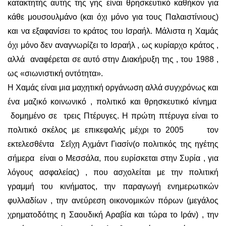
κατακτητής αυτής της γης είναι θρησκευτικό καθήκον για
κάθε μουσουλμάνο (και όχι μόνο για τους Παλαιστίνιους)
και να εξαφανίσει το κράτος του Ισραήλ. Μάλιστα η Χαμάς
όχι μόνο δεν αναγνωρίζει το Ισραήλ , ως κυρίαρχο κράτος ,
αλλά αναφέρεται σε αυτό στην Διακήρυξη της , του 1988 ,
ως «σιωνιστική οντότητα».
Η Χαμάς είναι μια μαχητική οργάνωση αλλά συγχρόνως και
ένα μαζικό κοινωνικό , πολιτικό και θρησκευτικό κίνημα
δομημένο σε τρεις Πτέρυγες. Η πρώτη πτέρυγα είναι το
πολιτικό σκέλος με επικεφαλής μέχρι το 2005 τον
εκτελεσθέντα Σεΐχη Αχμάντ Γιασίν(ο πολιτικός της ηγέτης
σήμερα είναι ο Μεσσάλα, που ευρίσκεται στην Συρία , για
λόγους ασφαλείας) , που ασχολείται με την πολιτική
γραμμή του κινήματος, την παραγωγή ενημερωτικών
φυλλαδίων , την ανεύρεση οικονομικών πόρων (μεγάλος
χρηματοδότης η Σαουδική Αραβία και τώρα το Ιράν) , την