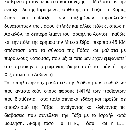
κυβέρνηση ήταν τεράστια και συνεχής. Μάλιστα με την
έναρξη δε της Ισραηλινής επίθεσης στη Γάζα, η Χαμάς
έκανε και επίδειξη των αυξημένων πυραυλικών
δυνατοτήτων της , αφού έπληξε και άλλες πόλεις, όπως η
Ασκελόν, το δεύτερο λιμάνι του Ισραήλ το Ασντότ, καθώς
και την πόλη της ερήμου την Μπεερ Σέβα, περίπου 45 ΚΜ
απόσταση από τα σύνορα της Γάζας και μάλιστα με
πυραύλους Κατιούσα, που μέχρι τότε δεν είχαν εμφανιστεί
στο προσκήνιο (προφανώς δώρο από το Ιράν ή την
Χεζμπολά του Λιβάνου).
Το Ισραήλ στην αρχή ανέστειλε την διάθεση των κονδυλίων
που αντιστοιχούν στους φόρους (ΦΠΑ) των προϊόντων
που διατίθενται στα παλαιστινιακά εδάφη και προέβη σε
αποκλεισμό της Γάζας , ανοίγοντας και κλείνοντας τις
διαβάσεις που συνέδεαν την Γάζα με το Ισραήλ κατά
βούληση. Ακόμη τόσο οι ΗΠΑ, όσο και η Ε.Ε.