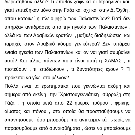
διερωτηθούν άλλοι? Τι έπαθαν ξαφνικά οι Ισραηλινοί και
γιατί επιτέθηκαν μόνο στην Γάζα και όχι και στην Δ. Όχθη ,
όπου κατοικεί η πλειοψηφία των Παλαιστινίων? Γιατί δεν
υπήρξαν αντιδράσεις από την ηγεσία των Παλαιστινίων ,
αλλά και των Αραβικών κρατών , μαζικές διαδηλώσεις και
ταραχές στον Αραβικό κόσμο γενικότερα? Δεν υπάρχει
ενιαία ηγεσία των Παλαιστινίων και αν ναι γιατί συμβαίνει
αυτό? Και τέλος πάντων ποια είναι αυτή η ΧΑΜΑΣ , τι
πιστεύουν , τι επιδιώκουν , τι δυνατότητες έχουν ? Τι
πρόκειται να γίνει στο μέλλον?
Πολλά είναι τα ερωτηματικά που γεννώνται ακόμη και
σήμερα από εκείνη την ¨Χριστουγεννιάτικη¨ σύρραξη στη
Γάζα , η οποία μετά από 22 ημέρες τρόμου , φρίκης,
αίματος και πόνου , στα οποία θα προσπαθήσουμε να
απαντήσουμε όσο μπορούμε πιο αντικειμενικά , χωρίς να
παρασυρθούμε από συναισθήματα , ώστε να μπορέσουμε