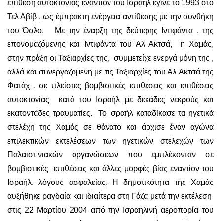
επίθεση αυτοκτονίας εναντίον του Ισραήλ έγινε το 1993 στο
Τελ Αβίβ , ως έμπρακτη ενέργεια αντίθεσης με την συνθήκη
του Όσλο. Με την έναρξη της δεύτερης Ιντιφάντα , της
επονομαζόμενης και Ιντιφάντα του Αλ Ακτσά, η Χαμάς,
στην πράξη οι Ταξιαρχίες της, συμμετείχε ενεργά μόνη της ,
αλλά και συνεργαζόμενη με τις Ταξιαρχίες του Αλ Ακτσά της
Φατάχ , σε πλείστες βομβιστικές επιθέσεις και επιθέσεις
αυτοκτονίας κατά του Ισραήλ με δεκάδες νεκρούς και
εκατοντάδες τραυματίες. Το Ισραήλ καταδίκασε τα ηγετικά
στελέχη της Χαμάς σε θάνατο και άρχισε έναν αγώνα
επιλεκτικών εκτελέσεων των ηγετικών στελεχών των
Παλαιστινιακών οργανώσεων που εμπλέκονταν σε
βομβιστικές επιθέσεις και άλλες μορφές βίας εναντίον του
Ισραήλ. λόγους ασφαλείας. Η δημοτικότητα της Χαμάς
αυξήθηκε ραγδαία και ιδιαίτερα στη Γάζα μετά την εκτέλεση
στις 22 Μαρτίου 2004 από την Ισραηλινή αεροπορία του