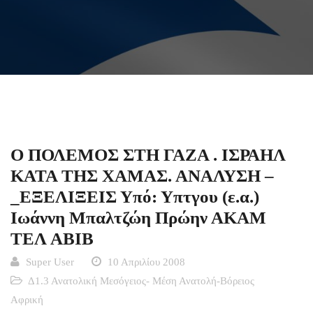
Ο ΠΟΛΕΜΟΣ ΣΤΗ ΓΑΖΑ . ΙΣΡΑΗΛ
ΚΑΤΑ ΤΗΣ ΧΑΜΑΣ. ΑΝΑΛΥΣΗ –
_ΕΞΕΛΙΞΕΙΣ Υπό: Υπτγου (ε.α.)
Ιωάννη Μπαλτζώη Πρώην ΑΚΑΜ
ΤΕΛ ΑΒΙΒ
Super User
10 Απριλίου 2008
Δ1.3 Ανατολική Μεσόγειος- Μέση Ανατολή-Βόρειος
Αφρική