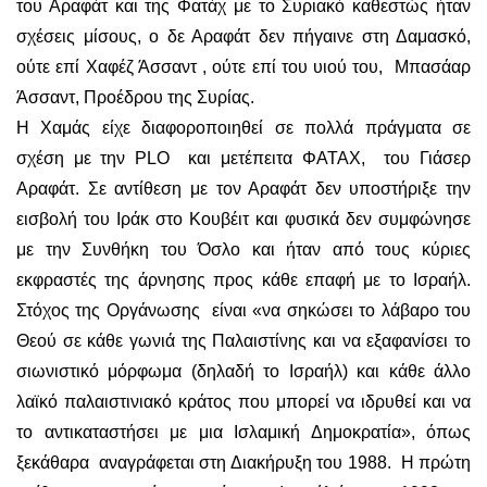
του Αραφάτ και της Φατάχ με το Συριακό καθεστώς ήταν
σχέσεις μίσους, ο δε Αραφάτ δεν πήγαινε στη Δαμασκό,
ούτε επί Χαφέζ Άσσαντ , ούτε επί του υιού του, Μπασάαρ
Άσσαντ, Προέδρου της Συρίας.
Η Χαμάς είχε διαφοροποιηθεί σε πολλά πράγματα σε
σχέση με την PLO και μετέπειτα ΦΑΤΑΧ, του Γιάσερ
Αραφάτ. Σε αντίθεση με τον Αραφάτ δεν υποστήριξε την
εισβολή του Ιράκ στο Κουβέιτ και φυσικά δεν συμφώνησε
με την Συνθήκη του Όσλο και ήταν από τους κύριες
εκφραστές της άρνησης προς κάθε επαφή με το Ισραήλ.
Στόχος της Οργάνωσης είναι «να σηκώσει το λάβαρο του
Θεού σε κάθε γωνιά της Παλαιστίνης και να εξαφανίσει το
σιωνιστικό μόρφωμα (δηλαδή το Ισραήλ) και κάθε άλλο
λαϊκό παλαιστινιακό κράτος που μπορεί να ιδρυθεί και να
το αντικαταστήσει με μια Ισλαμική Δημοκρατία», όπως
ξεκάθαρα αναγράφεται στη Διακήρυξη του 1988. Η πρώτη