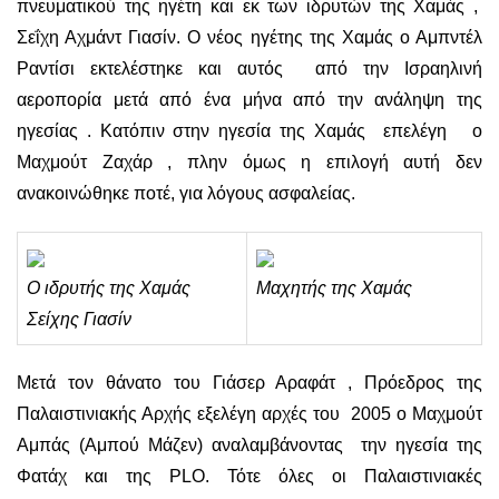
πνευματικού της ηγέτη και εκ των ιδρυτών της Χαμάς ,
Σεΐχη Αχμάντ Γιασίν. Ο νέος ηγέτης της Χαμάς ο Αμπντέλ
Ραντίσι εκτελέστηκε και αυτός από την Ισραηλινή
αεροπορία μετά από ένα μήνα από την ανάληψη της
ηγεσίας . Κατόπιν στην ηγεσία της Χαμάς επελέγη ο
Μαχμούτ Ζαχάρ , πλην όμως η επιλογή αυτή δεν
ανακοινώθηκε ποτέ, για λόγους ασφαλείας.
Ο ιδρυτής της Χαμάς
Μαχητής της Χαμάς
Σείχης Γιασίν
Μετά τον θάνατο του Γιάσερ Αραφάτ , Πρόεδρος της
Παλαιστινιακής Αρχής εξελέγη αρχές του 2005 ο Μαχμούτ
Αμπάς (Αμπού Μάζεν) αναλαμβάνοντας την ηγεσία της
Φατάχ και της PLO. Τότε όλες οι Παλαιστινιακές