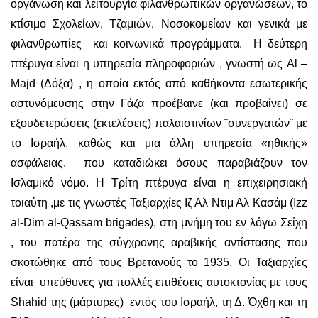
οργάνωση και λειτουργία φιλανθρωπικών οργανώσεων, το
κτίσιμο Σχολείων, Τζαμιών, Νοσοκομείων και γενικά με
φιλανθρωπίες και κοινωνικά προγράμματα. Η δεύτερη
πτέρυγα είναι η υπηρεσία πληροφοριών , γνωστή ως Al –
Majd (Δόξα) , η οποία εκτός από καθήκοντα εσωτερικής
αστυνόμευσης στην Γάζα προέβαινε (και προβαίνει) σε
εξουδετερώσεις (εκτελέσεις) παλαιστινίων ¨συνεργατών¨ με
το Ισραήλ, καθώς και μια άλλη υπηρεσία «ηθικής»
ασφάλειας, που καταδιώκει όσους παραβιάζουν τον
Ισλαμικό νόμο. Η Τρίτη πτέρυγα είναι η επιχειρησιακή
τοιαύτη ,με τις γνωστές Ταξιαρχίες Ιζ Αλ Ντιμ Αλ Κασάμ (Izz
al-Dim al-Qassam brigades), στη μνήμη του εν λόγω Σεΐχη
, του πατέρα της σύγχρονης αραβικής αντίστασης που
σκοτώθηκε από τους Βρετανούς το 1935. Οι Ταξιαρχίες
είναι υπεύθυνες για πολλές επιθέσεις αυτοκτονίας με τους
Shahid της (μάρτυρες) εντός του Ισραήλ, τη Δ. Όχθη και τη