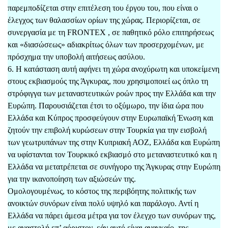
παρεμποδίζεται στην επιτέλεση του έργου του, που είναι ο
έλεγχος των θαλασσίων ορίων της χώρας. Περιορίζεται, σε
συνεργασία με τη FRONTEX , σε παθητικό ρόλο επιτηρήσεως
και «διασώσεως» αδιακρίτως όλων των προσερχομένων, με
πρόσχημα την υποβολή αιτήσεως ασύλου.
6. Η κατάσταση αυτή αφήνει τη χώρα ανοχύρωτη και υποκείμενη
στους εκβιασμούς της Άγκυρας, που χρησιμοποιεί ως όπλο τη
στρόφιγγα των μεταναστευτικών ροών προς την Ελλάδα και την
Ευρώπη. Παρουσιάζεται έτσι το οξύμωρο, την ίδια ώρα που
Ελλάδα και Κύπρος προσφεύγουν στην Ευρωπαϊκή Ένωση και
ζητούν την επιβολή κυρώσεων στην Τουρκία για την εισβολή
των γεωτρυπάνων της στην Κυπριακή ΑΟΖ, Ελλάδα και Ευρώπη
να υφίστανται τον Τουρκικό εκβιασμό στο μεταναστευτικό και η
Ελλάδα να μετατρέπεται σε συνήγορο της Άγκυρας στην Ευρώπη
για την ικανοποίηση των αξιώσεών της.
Ομολογουμένως, το κόστος της περιβόητης πολιτικής των
ανοικτών συνόρων είναι πολύ υψηλό και παράλογο. Αντί η
Ελλάδα να πάρει άμεσα μέτρα για τον έλεγχο των συνόρων της,
με αναστολή επ’ αόριστον, εάν αυτό είναι αναγκαίο, της