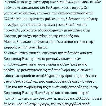
απροκάλυπτα τη χειραγώγηση των λεγομένων μεταναστευτικών
ροών σε γεωπολιτικούς και διπλωματικούς στόχους. Σε
γεωπολιτικό επίπεδο, επιδιώκει την επανεγκατάσταση στην
Ελλάδα Μουσουλμανικών μαζών και τη διάσπαση της εθνικής
συνοχής της, με ότι αυτό σημαίνει γεωπολιτικά, και την
προώθηση γενικότερα Μουσουλμάνων μεταναστών στην
Ευρώπη, με στόχο την ενίσχυση της επιρροής του
Μουσουλμανικού παράγοντα και μέσω αυτού της δικής της
επιρροής στη Γηραιά Ήπειρο.
Σε διπλωματικό επίπεδο, επιδιώκει την απόσπαση από την
Ευρωπαική Ένωση πολύ σημαντικὠν οικονομικών
ανταλλαγμάτων για τη συνεργασία της στον έλεγχο της
παράνομης μεταναστεύσεως από τα σύνορά της. Διεκδικεί
επίσης, ως πρόσθετα ανταλλάγματα, την άρση της προξενικής
θεωρήσεως (βίζας) για τους υπηκόους της σε όλες τις χώρες-
μέλη και την αναβάθμιση της τελωνειακής ενώσεώς της με την
Ευρωπαική Ένωση. Η ανεδαφική και αυτοκαταστροφική
πολιτική των ανοικτών συνόρων εκ μέρους της Ελλάδος, παρέχει
όπλο εκβιασμού στην Άγκυρα, που το εξαργυρώνει αδρά.