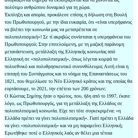
πολύτιμο ανθρώπινο δυναμικό για τη χώρα.
Έκπληξη και απορία, προκάλεσε επίσης η δήλωση στη Βουλή
του Πρωθυπουργού, με την ίδια ευκαιρία, ότι «είναι υπερήφανος
να βλέπει την κοινωνία μας να μετατρέπεται σε
πολυπολιτισμική»! Σε τί ακριβώς συνίσταται η υπερηφάνεια του
Πρωθυπουργού; Στην επιτελούμενη, με τη μαζική παράνομη
μετανάστευση, μετάλλαξη της Ελληνικής κοινωνίας από
Ελληνική σε «πολυπολιτισμική», όπως λέγεται κομψά το
πολυεθνικό και πολυθρησκευτικό συνονθύλευμα; Αυτή είναι η
επιταγή του Συντάγματος και το νόημα της Επαναστάσεως του
1821, που θεμελίωσε το Νέο Ελληνικό κράτος και της οποίας θα
εορτάσουμε, το 2021, την επέτειο των 200 χρόνων;
Ο Κώστας Σημίτης ήταν ο πρώτος, που, ήδη από το 1997, έκανε
λόγο, ως Πρωθυπουργός, για τη μετάλλαξη της Ελλάδος σε
πολυπολιτισμική κοινωνία. Είχε πει τότε συγκεκριμένα: «η
Ελλάδα πρέπει να γίνει πολυπολιτισμική». Γιατί πρέπει η Ελλάδα
να γίνει «πολυπολιτισμική» και να μη παραμείνει Ελληνική;
Ερωτήθηκε ποτέ ο Ελληνικός λαός αν θέλει μια τέτοια