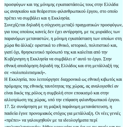
προσφύγων και της μόνιμης εγκαταστάσεώς τους στην Ελλάδα
ως αναγκαίου και θεάρεστου φιλανθρωπικού έργου, στο οποίο
πρέπει να συμβάλει και η Εκκλησία.
Συνεχίζεται δηλαδή η σύγχυση μεταξύ πραγματικών προσφύγων,
για τους οποίους κανείς δεν έχει αντίρρηση, με τις μυριάδες των
παρανόμων μεταναστών, η μόνιμη εγκατάσταση των οποίων στη
χώρα θα άλλαζε οριστικά το εθνικό, ιστορικό, πολιτιστικό και,
γιατί όχι, θρησκευτικό πρόσωπό της και καλείται από την
Κυβέρνηση η Εκκλησία να συμβάλει σ’ αυτό το έργο. Στην
εθνική αποδόμηση δηλαδή της Ελλάδος και στη μετάλλαξή της
σε «πολυπολιτισμική».
Η Εκκλησία, που λειτούργησε διαχρονικά ως εθνική κιβωτός και
πρόμαχος της εθνικής ταυτότητας της χώρας, ας αναλογισθεί αν
είναι δικός της ρόλος η συμβολή στον εποικισμό και στην
αλλοτρίωση της χώρας, υπό την επίφαση φιλανθρωπικού έργου.
17. Σε συνάρτηση με τη μαζική παράνομη μετανάστευση, η
παιδεία έγινε προνομιακός στόχος για μετάλλαξη. Οι νέες γενιές
«πρέπει» να γαλουχηθούν με τα ιδεολογήματα περί
«πολυπολιτισμικής» δήθεν κοινωνίας και όχι με τις αρχές και τις