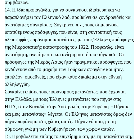
συμβάσεων.
14. Η ίδια προπαγάνδα, για να συγκινήσει ιδιαίτερα και να
παραπλανήσει τον Ελληνικό λαό, προβαίνει σε χονδροειδείς και
ανιστόρητες συγκρίσεις. Συγκρίνει, π.χ., τους σημερινούς
υποτιθέμενους πρόσφυγες, που είναι, στη συντριπτική τους
πλειοψηφία, παράνομοι μετανάστες, με τους Έλληνες πρόσφυγες
της Μικρασιατικής καταστροφής του 1922. Προφανώς, είναι
ανιστόρητη, ανεπίτρεπτη και ανίερη μια τέτοια σύγκριση. Οι
πρόσφυγες της Μικράς Ασίας ήταν πραγματικοί πρόσφυγες, που
κινδύνευαν από το μαχαίρι των Τούρκων σφαγέων και ήταν,
επιπλέον, ομοεθνείς, που είχαν κάθε δικαίωμα στην εθνική
αλληλεγγύη.
Συγκρίνει επίσης τους παράνομους μετανάστες, που έρχονται
στην Ελλάδα, με τους Έλληνες μετανάστες που πήγαν στις
ΗΠΑ, στον Καναδά, στην Αυστραλία, στην Ευρώπη. «Πήγαμε
και μεις μετανάστες» λέγεται. Οι Έλληνες μετανάστες όμως δεν
πήγαν παράνομα στις χώρες αυτές. Πήγαν νόμιμα, με τη
σύμφωνη γνώμη των Κυβερνήσεων των χωρών αυτών.
15. Προβάλλεται επίσης το επιχείρημα ότι, με τη μετανάστευση,