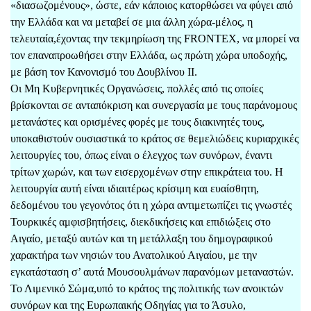
«διασωζομένους», ώστε, εάν κάποιος κατορθώσει να φύγει από
την Ελλάδα και να μεταβεί σε μια άλλη χώρα-μέλος, η
τελευταία,έχοντας την τεκμηρίωση της FRONTEX, να μπορεί να
τον επαναπροωθήσει στην Ελλάδα, ως πρώτη χώρα υποδοχής,
με βάση τον Κανονισμό του Δουβλίνου ΙΙ.
Οι Μη Κυβερνητικές Οργανώσεις, πολλές από τις οποίες
βρίσκονται σε ανταπόκριση και συνεργασία με τους παράνομους
μετανάστες και ορισμένες φορές με τους διακινητές τους,
υποκαθιστούν ουσιαστικά το κράτος σε θεμελιώδεις κυριαρχικές
λειτουργίες του, όπως είναι ο έλεγχος των συνόρων, έναντι
τρίτων χωρών, και των εισερχομένων στην επικράτεια του. Η
λειτουργία αυτή είναι ιδιαιτέρως κρίσιμη και ευαίσθητη,
δεδομένου του γεγονότος ότι η χώρα αντιμετωπίζει τις γνωστές
Τουρκικές αμφισβητήσεις, διεκδικήσεις και επιδιώξεις στο
Αιγαίο, μεταξύ αυτών και τη μετάλλαξη του δημογραφικού
χαρακτήρα των νησιών του Ανατολικού Αιγαίου, με την
εγκατάσταση σ’ αυτά Μουσουλμάνων παρανόμων μεταναστών.
Το Λιμενικό Σώμα,υπό το κράτος της πολιτικής των ανοικτών
συνόρων και της Ευρωπαικής Οδηγίας για το Άσυλο,