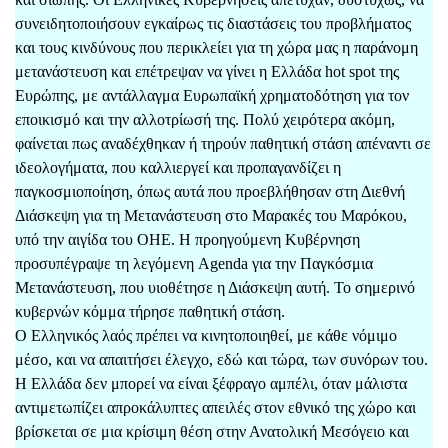
συνειδητοποιήσουν εγκαίρως τις διαστάσεις του προβλήματος
και τους κινδύνους που περικλείει για τη χώρα μας η παράνομη
μετανάστευση και επέτρεψαν να γίνει η Ελλάδα hot spot της
Ευρώπης, με αντάλλαγμα Ευρωπαϊκή χρηματοδότηση για τον
εποικισμό και την αλλοτρίωσή της. Πολύ χειρότερα ακόμη,
φαίνεται πως αναδέχθηκαν ή τηρούν παθητική στάση απέναντι σε
ιδεολογήματα, που καλλιεργεί και προπαγανδίζει η
παγκοσμιοποίηση, όπως αυτά που προεβλήθησαν στη Διεθνή
Διάσκεψη για τη Μετανάστευση στο Μαρακές του Μαρόκου,
υπό την αιγίδα του ΟΗΕ. Η προηγούμενη Κυβέρνηση
προσυπέγραψε τη λεγόμενη Agenda για την Παγκόσμια
Μετανάστευση, που υιοθέτησε η Διάσκεψη αυτή. Το σημερινό
κυβερνών κόμμα τήρησε παθητική στάση.
Ο Ελληνικός λαός πρέπει να κινητοποιηθεί, με κάθε νόμιμο
μέσο, και να απαιτήσει έλεγχο, εδώ και τώρα, των συνόρων του.
Η Ελλάδα δεν μπορεί να είναι ξέφραγο αμπέλι, όταν μάλιστα
αντιμετωπίζει απροκάλυπτες απειλές στον εθνικό της χώρο και
βρίσκεται σε μια κρίσιμη θέση στην Ανατολική Μεσόγειο και