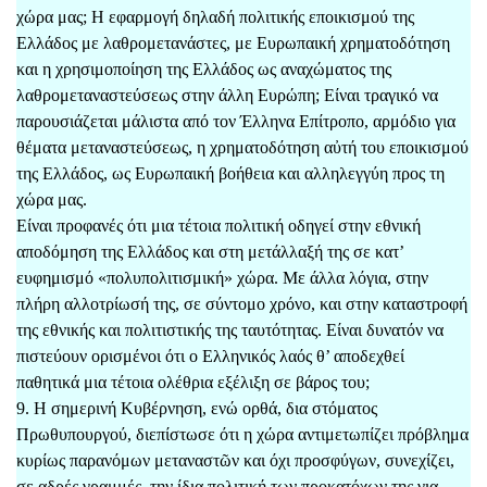
χώρα μας; Η εφαρμογή δηλαδή πολιτικής εποικισμού της
Ελλάδος με λαθρομετανάστες, με Ευρωπαική χρηματοδότηση
και η χρησιμοποίηση της Ελλάδος ως αναχώματος της
λαθρομεταναστεύσεως στην άλλη Ευρώπη; Είναι τραγικό να
παρουσιάζεται μάλιστα από τον Έλληνα Επίτροπο, αρμόδιο για
θέματα μεταναστεύσεως, η χρηματοδότηση αὐτή του εποικισμού
της Ελλάδος, ως Ευρωπαική βοήθεια και αλληλεγγύη προς τη
χώρα μας.
Είναι προφανές ότι μια τέτοια πολιτική οδηγεί στην εθνική
αποδόμηση της Ελλάδος και στη μετάλλαξή της σε κατ’
ευφημισμό «πολυπολιτισμική» χώρα. Με άλλα λόγια, στην
πλήρη αλλοτρίωσή της, σε σύντομο χρόνο, και στην καταστροφή
της εθνικής και πολιτιστικής της ταυτότητας. Είναι δυνατόν να
πιστεύουν ορισμένοι ότι ο Ελληνικός λαός θ’ αποδεχθεί
παθητικά μια τέτοια ολέθρια εξέλιξη σε βάρος του;
9. Η σημερινή Κυβέρνηση, ενώ ορθά, δια στόματος
Πρωθυπουργού, διεπίστωσε ότι η χώρα αντιμετωπίζει πρόβλημα
κυρίως παρανόμων μεταναστῶν και όχι προσφύγων, συνεχίζει,
σε αδρές γραμμές, την ίδια πολιτική των προκατόχων της για