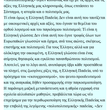
αξίες της Ελληνικής μας κληρονομιάς, όπως επιτάσσει το
Σύνταγμα, η ιστορία και ο πολιτισμός μας.
Τί είναι όμως η Ελληνική Παιδεία; Δεν είναι αυτή που ταυτίζεται
με οικουμενικές αρχές και αξίες, που έγιναν τα θεμέλια του
ορθού λογισμού και του παγκόσμιου πολιτισμού; Τί είναι η
Ελληνική γλώσσα; Δεν είναι αυτή που έγινε τροφός όλων των
Ευρωπαϊκών γλωσσών και όχημα, ανά τους αιώνες, σκέψεως,
επιστήμης και πολιτισμού; Για τους Έλληνες αλλά και για
ολόκληρη την οικουμένη, η Ελληνική γλώσσα είναι ένας
ατίμητος θησαυρός και εγκόλπιο πανανθρώπινου πολιτισμού.
Αποτελεί, για το λόγο αυτό, ανυπόφορη ύβρι κάθε προσπάθεια
να πληγεί, στις ζωογόνες ρίζες της, η Ελληνική Παιδεία, υπό το
πρόσχημα του «εκσυγχρονισμού», του ψευτο-προοδευτισμού
και της αναγκαίας δήθεν προσαρμογής στην παγκοσμιοποίηση.
Η παράνομη μαζική μετανάστευση και η αθρόα εγγραφή στα
σχολεία αλλοδαπών μαθητών, προβάλλεται τώρα ως νέο
επιχείρημα για την περιθωριοποίηση της Ελληνικής Παιδείας και
την επιβολή της λεγόμενης «πολυπολιτισμικής» παιδείας. «Δεν