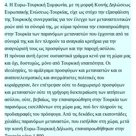
4. Η Ευρω-Τουρκική Συμφωνία, με τη μορφή Κοινής Δηλώσεως
Ευρωπαικής Ενώσεως-Τουρκίας, είχε ως στόχο την εξασφάλιση
της Τουρκικής συνεργασίας για τον έλεγχο των μεταναστευτικών
ροών από τα σύνορά της, με κύρια πρόνοια την επαναπροώθηση
στην Τουρκία των παρανόμων μεταναστών που έρχονται από τα
σύνορά της και δεν πληρούν τα αναγκαία κριτήρια για την
αναγνώρισή τους ως προσφύγων και την παροχή ασύλου.
Η πρόνοια αυτή έμεινε ουσιαστικά γράμμα κενό για τη χώρα μας
και όχι, δυστυχώς, μόνο από Τουρκική υπαιτιότητα. Οι
ιδεοληψίες, το αμάλγαμα προσφύγων και μεταναστών και οι
αναποτελεσματικές και ανερμάτιστες πολιτικές που
κυριάρχησαν, δεν επέτρεψαν ούτε το διαχωρισμό προσφύγων
και μεταναστών ούτε τη γρήγορη διεκπεραίωση των αιτήσεων
ασύλου, ούτε, βεβαίως, την επαναπροώθηση στην Τουρκία των
παρανόμως εισελθόντων στη χώρα μας, πού δεν πληρούν τις
προδιαγραφές του πρόσφυγα. Από τις δεκάδες και εκατοντάδες
χιλιάδες παρανόμων μεταναστών, που εισήλθαν στη χώρα, μετά
την κοινή Ευρω-Τουρκική Δήλωση, επαναπροωθήθηκαν στην
Τουρκία μόνο 1.800.