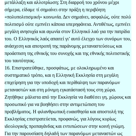
μετάλλαξη και αλλοτρίωση; Στη διαρροή του χρόνου μέχρι
σήμερα, είδαμε τί σημαίνει στην πράξη η περιβόητη
«πολυπολιτισμική» κοινωνία. Δεν σημαίνει, ασφαλώς, ούτε πολύ
πολιτισμό ούτε εμπνέει κάποια υπερηφάνεια. Αντιθέτως, εμπνέει
μεγάλη ανησυχία και αγωνία στον Ελληνικό λαό για την πατρίδα
του. Ο Ελληνικός λαός απαιτεί γι’ αυτό έλεγχο των συνόρων του,
ανάσχεση και αποτροπή της παράνομης μεταναστεύσεως και
προάσπιση της εθνικής του συνοχής και της εθνικής πολιτιστικής
του ταυτότητας.
16. Επιστρατεύθηκε, προσφάτως, με ολοκληρωμένο και
συστηματικό τρόπο, και η Ελληνική Εκκλησία στη μεγάλη
επιχείρηση για την υποδοχή και περίθαλψη των παρανόμων
μεταναστών και στη μόνιμη εγκατάστασή τους στη χώρα.
Ζητήθηκε μάλιστα από την Εκκλησία να διαθέσει γη, χώρους και
προσωπικό για να βοηθήσει στην αντιμετώπιση του
προβλήματος. Η φιλανθρωπική ευαισθησία και αποστολή της
Εκκλησίας επιστρατεύεται, προφανώς, για λόγους κυρίως
ιδεολογικής προπαγάνδας και εντυπώσεων στην κοινή γνώμη.
Για την παρουσίαση δηλαδή των παρανόμων μεταναστών ως