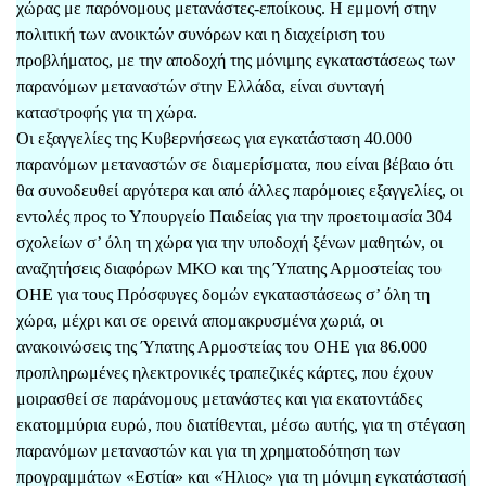
χώρας με παρόνομους μετανάστες-εποίκους. Η εμμονή στην
πολιτική των ανοικτών συνόρων και η διαχείριση του
προβλήματος, με την αποδοχή της μόνιμης εγκαταστάσεως των
παρανόμων μεταναστών στην Ελλάδα, είναι συνταγή
καταστροφής για τη χώρα.
Οι εξαγγελίες της Κυβερνήσεως για εγκατάσταση 40.000
παρανόμων μεταναστών σε διαμερίσματα, που είναι βέβαιο ότι
θα συνοδευθεί αργότερα και από άλλες παρόμοιες εξαγγελίες, οι
εντολές προς το Υπουργείο Παιδείας για την προετοιμασία 304
σχολείων σ’ όλη τη χώρα για την υποδοχή ξένων μαθητών, οι
αναζητήσεις διαφόρων ΜΚΟ και της Ύπατης Αρμοστείας του
ΟΗΕ για τους Πρόσφυγες δομών εγκαταστάσεως σ’ όλη τη
χώρα, μέχρι και σε ορεινά απομακρυσμένα χωριά, οι
ανακοινώσεις της Ύπατης Αρμοστείας του ΟΗΕ για 86.000
προπληρωμένες ηλεκτρονικές τραπεζικές κάρτες, που έχουν
μοιρασθεί σε παράνομους μετανάστες και για εκατοντάδες
εκατομμύρια ευρώ, που διατίθενται, μέσω αυτής, για τη στέγαση
παρανόμων μεταναστών και για τη χρηματοδότηση των
προγραμμάτων «Εστία» και «Ήλιος» για τη μόνιμη εγκατάστασή