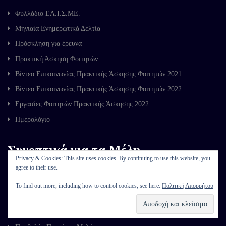
Φυλλάδιο ΕΛ.Ι.Σ.ΜΕ.
Μηνιαία Ενημερωτικά Δελτία
Πρόσκληση για έρευνα
Πρακτική Άσκηση Φοιτητών
Βίντεο Επικοινωνίας Πρακτικής Άσκησης Φοιτητών 2021
Βίντεο Επικοινωνίας Πρακτικής Άσκησης Φοιτητών 2022
Εργασίες Φοιτητών Πρακτικής Άσκησης 2022
Ημερολόγιο
Συνοπτικά για τα Μέλη
Privacy & Cookies: This site uses cookies. By continuing to use this website, you
agree to their use.
To find out more, including how to control cookies, see here:
Πολιτική Απορρήτου
Γιατί πρέπει να εγγραφώ στο ΕΛ.Ι.Σ.ΜΕ.
Εγγραφή Νέων Μελών