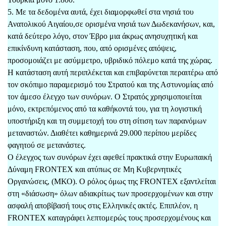
5. Με τα δεδομένα αυτά, έχει διαμορφωθεί στα νησιά του
Ανατολικού Αιγαίου,σε ορισμένα νησιά των Δωδεκανήσων, και,
κατά δεύτερο λόγο, στον Έβρο μια άκρως ανησυχητική και
επικίνδυνη κατάσταση, που, από ορισμένες απόψεις,
προσομοιάζει με ασύμμετρο, υβριδικό πόλεμο κατά της χώρας.
Η κατάσταση αυτή περιπλέκεται και επιβαρύνεται περαιτέρω από
τον σκόπιμο παραμερισμό του Στρατού και της Αστυνομίας από
τον άμεσο έλεγχο των συνόρων. Ο Στρατός χρησιμοποιείται
μόνο, εκτρεπόμενος από τα καθήκοντά του, για τη λογιστική
υποστήριξη και τη συμμετοχή του στη σίτιση των παρανόμων
μεταναστών. Διαθέτει καθημερινά 29.000 περίπου μερίδες
φαγητού σε μετανάστες.
Ο έλεγχος των συνόρων έχει αφεθεί πρακτικά στην Ευρωπαική
Δύναμη FRONTEX και ατύπως σε Μη Κυβερνητικές
Οργανώσεις, (ΜΚΟ). Ο ρόλος όμως της FRONTEX εξαντλείται
στη «διάσωση» όλων αδιακρίτως των προσερχομένων και στην
ασφαλή αποβίβασή τους στις Ελληνικές ακτές. Επιπλέον, η
FRONTEX καταγράφει λεπτομερώς τους προσερχομένους και