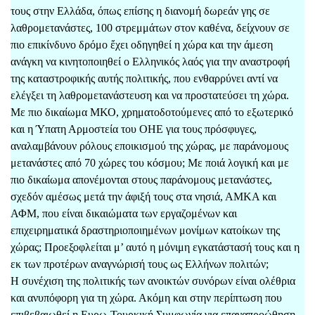
τους στην Ελλάδα, όπως επίσης η διανομή δωρεάν γης σε
λαθρομετανάστες, 100 στρεμμάτων στον καθένα, δείχνουν σε
πιο επικίνδυνο δρόμο ἔχει οδηγηθεί η χώρα και την άμεση
ανάγκη να κινητοποιηθεί ο Ελληνικός λαός για την αναστροφή
της καταστροφικής αυτής πολιτικής, που ενθαρρύνει αντί να
ελέγξει τη λαθρομετανάστευση και να προστατεύσει τη χώρα.
Με πιο δικαίωμα ΜΚΟ, χρηματοδοτούμενες από το εξωτερικό
και η Ύπατη Αρμοστεία του ΟΗΕ για τους πρόσφυγες,
αναλαμβάνουν ρόλους εποικισμού της χώρας, με παράνομους
μετανάστες από 70 χώρες του κόσμου; Με ποιά λογική και με
πιο δικαίωμα απονέμονται στους παράνομους μετανάστες,
σχεδόν αμέσως μετά την άφιξή τους στα νησιά, ΑΜΚΑ και
ΑΦΜ, που είναι δικαιώματα των εργαζομένων και
επιχειρηματικά δραστηριοποιημένων μονίμων κατοίκων της
χώρας; Προεξοφλείται μ’ αυτό η μόνιμη εγκατάστασή τους και η
εκ των προτέρων αναγνώρισή τους ως Ελλήνων πολιτών;
Η συνέχιση της πολιτικής των ανοικτών συνόρων είναι ολέθρια
και ανυπόφορη για τη χώρα. Ακόμη και στην περίπτωση που
επιβεβαιωθεί η Ευρω-Τουρκική Συμφωνία για επαναπροώθηση