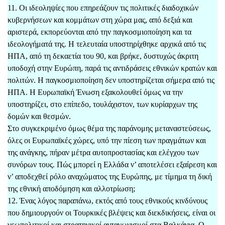
11. Οι ιδεοληψίες που επηρεάζουν τις πολιτικές διαδοχικών
κυβερνήσεων και κομμάτων στη χώρα μας, από δεξιά και
αριστερά, εκπορεύονται από την παγκοσμιοποίηση και τα
ιδεολογήματά της. Η τελευταία υποστηρίχθηκε αρχικά από τις
ΗΠΑ, από τη δεκαετία του 90, και βρήκε, δυστυχώς άκριτη
υποδοχή στην Ευρώπη, παρά τις αντιδράσεις εθνικών κρατών και
πολιτών. Η παγκοσμιοποίηση δεν υποστηρίζεται σήμερα από τις
ΗΠΑ. Η Ευρωπαϊκή Ένωση εξακολουθεί όμως να την
υποστηρίζει, στο επίπεδο, τουλάχιστον, των κυρίαρχων της
δομών και θεσμών.
Στο συγκεκριμένο όμως θέμα της παράνομης μεταναστεύσεως,
όλες οι Ευρωπαϊκές χώρες, υπό την πίεση των πραγμάτων και
της ανάγκης, πήραν μέτρα αυτοπροστασίας και ελέγχου των
συνόρων τους. Πώς μπορεί η Ελλάδα ν’ αποτελέσει εξαίρεση και
ν’ αποδεχθεί ρόλο αναχώματος της Ευρώπης, με τίμημα τη δική
της εθνική αποδόμηση και αλλοτρίωση;
12. Ένας λόγος παραπάνω, εκτός από τους εθνικούς κινδύνους
που δημιουργούν οι Τουρκικές βλέψεις και διεκδικήσεις, είναι οι
γεωπολιτικοί και στρατηγικοί ανταγωνισμοί στα Βαλκάνια. Ο