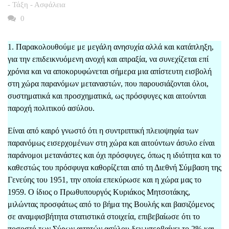
- Τάξη - Ασφάλεια
0
1. Παρακολουθούμε με μεγάλη ανησυχία αλλά και κατάπληξη,
για την επιδεικνυόμενη ανοχή και απραξία, να συνεχίζεται επί
χρόνια και να αποκορυφώνεται σήμερα μια απίστευτη εισβολή
στη χώρα παρανόμων μεταναστών, που παρουσιάζονται όλοι,
συστηματικά και προσχηματικά, ως πρόσφυγες και αιτούνται
παροχή πολιτικού ασύλου.
Είναι από καιρό γνωστό ότι η συντριπτική πλειοψηφία των
παρανόμως εισερχομένων στη χώρα και αιτούντων άσυλο είναι
παράνομοι μετανάστες και όχι πρόσφυγες, όπως η ιδιότητα και το
καθεστώς του πρόσφυγα καθορίζεται από τη Διεθνή Σύμβαση της
Γενεύης του 1951, την οποία επεκύρωσε και η χώρα μας το
1959. Ο ίδιος ο Πρωθυπουργός Κυριάκος Μητσοτάκης,
μιλώντας προσφάτως από το βήμα της Βουλής και βασιζόμενος
σε αναμφισβήτητα στατιστικά στοιχεία, επιβεβαίωσε ότι το
ποσοστό των Σύρων αιτητών ασύλου δεν υπερβαίνει το 2% και