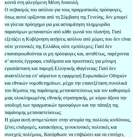
κοντά στη φλεγόμενη Μέση Ανατολή.
Ο σεβασμός του ασύλου για τους πραγματικούς πρόσφυγες,
όπως αυτοί ορίζονται από τη Σύμβαση της Γενεύης, δεν μπορεί
να γίνεται πρόσχημα για μια ασταμάτηση πλημμυρίδα
παρανόμων μεταναστών από κάθε γωνιά του πλανήτη. Γιατί
εξετάζει η Κυβέρνηση αιτήσεις ασύλου από χώρες που δεν είναι
ούτε γειτονικές της Ελλάδος ούτε εμπόλεμες; Γιατί δεν
επαναπροωθούνται οι μη πρόσφυγες και, αντιθέτως, παρέχονται
σ’ αυτούς έγγραφα, επιδόματα και προοπτικές για μόνιμη
εγκατάσταση και παροχή Ελληνικής ιθαγένειας; Γιατί δεν
αναστέλλεται επ’ αόριστον η εφαρμογή Ευρωπαϊκών Οδηγιών
και εθνικών νομοθετημάτων, μέχρι την επανεξέταση συνολικά
του θέματος της παράνομης μεταναστεύσεως και τον καθορισμό
μιας ολοκληρωμένης εθνικής στρατηγικής, με κύριο άξονα την
υποδοχή των πραγματικών προσφύγων και την πάταξη της
παράνομης μεταναστεύσεως;
Η χώρα αυτή αντιμετώπισε στην ιστορία της πολλούς κινδύνους,
ξένες επιδρομές, κατακτήσεις, γενοκτονικές πολιτικές και
συνεχείς πολέμους. Κατόρθωσε να επιβιώσει και να επιτύχει,