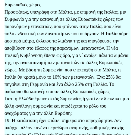
Ευρωπαϊκές χώρες.
Προσφάτως, υπεγράφη στη Μάλτα, με επιμονή της Ιταλίας, μια
Συμφωνία για την κατανομή σε άλλες Ευρωπαϊκές χώρες των
παρανόμων μεταναστών, που φτάνουν στην Ιταλία, που είναι
πολύ ενδεικτική των δυνατοτήτων που υπάρχουν. Η Ιταλία πήρε
αυστηρά μέτρα, έκλεισε τα λιμάνια της και απαγόρευσε την
αποβίβαση στο έδαφος της παρανόμων μεταναστών. Η νέα
Ιταλική Κυβέρνηση έθεσε ως όρο, για ν΄ ανοίξει πάλι τα λιμάνια
της, την ανακατανομή των μεταναστών σε άλλες Ευρωπαϊκές
χώρες. Με βάση τη Συμφωνία, που επετεύχθη στη Μάλτα, η
Ιταλία θα κρατά μόνο το 10% των μεταναστών. Ένα 25% θα
πηγαίνει στη Γερμανία και ένα άλλο 25% στη Γαλλία. Το
υπόλοιπο θα κατανέμεται σε άλλες Ευρωπαϊκές χώρες.
Γιατί η Ελλάδα έμεινε εκτός Συμφωνίας ή γιατί δεν διεκδικει μια
άλλη ανάλογη συμφωνία και αποδέχεται το ρόλο του
αναχώματος για την άλλη Ευρώπη;
19. Η κατάσταση έχει φτάσει σήμερα στο απροχώρητον. Δεν
υπάρχει πλέον κανένα περιθώριο αναμονής, παθητικής ανοχής
και σιωπής. Οι Ελληνικές Κυβερνήσεις απέτυχαν, δυστυχώς, να