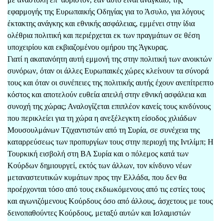
εφαρμογής της Ευρωπαικής Οδηγίας για το Άσυλο, για λόγους
έκτακτης ανάγκης και εθνικής ασφάλειας, εμμένει στην ίδια
ολέθρια πολιτική και περιέρχεται εκ των πραγμάτων σε θέση
υποχειρίου και εκβιαζομένου ομήρου της Άγκυρας.
Γιατί η ακατανόητη αυτή εμμονή της στην πολιτική των ανοικτών
συνόρων, όταν οι άλλες Ευρωπαικές χώρες κλείνουν τα σύνορά
τους και όταν οι συνέπειες της πολιτικής αυτής έχουν ανεπίτρεπτο
κόστος και αποτελούν ευθεία απειλή στην εθνική ασφάλεια και
συνοχή της χώρας; Αναλογίζεται επιπλέον κανείς τους κινδύνους
που περικλείει για τη χώρα η ανεξέλεγκτη είσοδος χιλιάδων
Μουσουλμάνων Τζιχαντιστών από τη Συρία, σε συνέχεια της
καταρρεύσεως των προπυργίων τους στην περιοχή της Ιντλίμπ; Η
Τουρκική εισβολή στη ΒΑ Συρία και ο πόλεμος κατά των
Κούρδων δημιουργεί, εκτός των άλλων, τον κίνδυνο νέων
μεταναστευτικών κυμάτων προς την Ελλάδα, που δεν θα
προέρχονται τόσο από τους εκδιωκόμενους από τις εστίες τους
και αγωνιζόμενους Κούρδους όσο από άλλους, άσχετους με τους
δεινοπαθούντες Κούρδους, μεταξύ αυτών και Ισλαμιστών