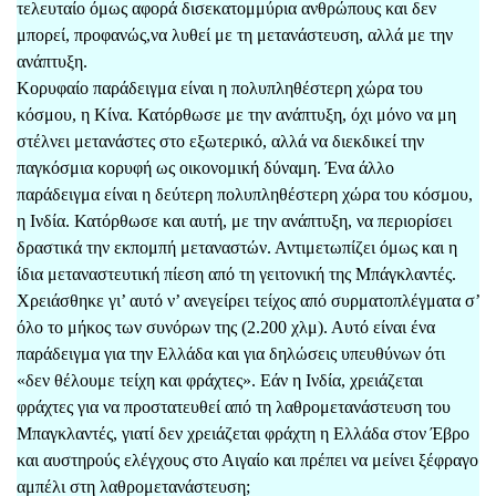
τελευταίο όμως αφορά δισεκατομμύρια ανθρώπους και δεν
μπορεί, προφανώς,να λυθεί με τη μετανάστευση, αλλά με την
ανάπτυξη.
Κορυφαίο παράδειγμα είναι η πολυπληθέστερη χώρα του
κόσμου, η Κίνα. Κατόρθωσε με την ανάπτυξη, όχι μόνο να μη
στέλνει μετανάστες στο εξωτερικό, αλλά να διεκδικεί την
παγκόσμια κορυφή ως οικονομική δύναμη. Ένα άλλο
παράδειγμα είναι η δεύτερη πολυπληθέστερη χώρα του κόσμου,
η Ινδία. Κατόρθωσε και αυτή, με την ανάπτυξη, να περιορίσει
δραστικά την εκπομπή μεταναστών. Αντιμετωπίζει όμως και η
ίδια μεταναστευτική πίεση από τη γειτονική της Μπάγκλαντές.
Χρειάσθηκε γι’ αυτό ν’ ανεγείρει τείχος από συρματοπλέγματα σ’
όλο το μήκος των συνόρων της (2.200 χλμ). Αυτό είναι ένα
παράδειγμα για την Ελλάδα και για δηλώσεις υπευθύνων ότι
«δεν θέλουμε τείχη και φράχτες». Εάν η Ινδία, χρειάζεται
φράχτες για να προστατευθεί από τη λαθρομετανάστευση του
Μπαγκλαντές, γιατί δεν χρειάζεται φράχτη η Ελλάδα στον Έβρο
και αυστηρούς ελέγχους στο Αιγαίο και πρέπει να μείνει ξέφραγο
αμπέλι στη λαθρομετανάστευση;