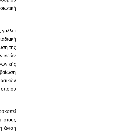
οιωτική
, γάλλοι
ταδιακή
υση της
ν ιδεών
ινωνικής
εβαίωση
λασικών
υ οποίου
οσκοπεί
ι στους
η άνιση