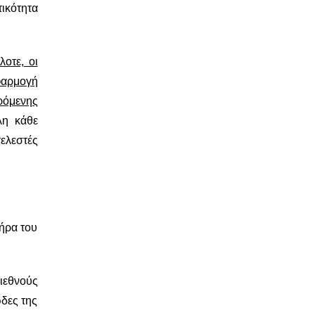
τικότητα
οτε, οι
φαρμογή
ρόμενης
λη κάθε
τελεστές
τήρα του
ιεθνούς
ώδες της