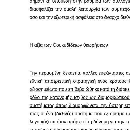
σημαντική υπόθεση στην βαθμίδα των συλλογ
διασφαλίζει την ομαλή λειτουργία των συμπε
όσο και την εξωτερική ασφάλεια στο άναρχο διεθ
Η αξία των Θουκυδίδειων θεωρήσεων
Την περασμένη δεκαετία, πολλές ευφάνταστες α
εθνική αποτρεπτική στρατηγική ενός κράτους
αξιοσημείωτο που επιβεβαιώθηκε κατά τη διάρκε
ρόλο της κατανομής ισχύος ως διαμορφωτικού
συστήματος όπως διαμορφώνεται την ύστερη ε
πως σ’ ένα (διεθνές) σύστημα που εξ ορισμού σ
λογαριάζεται όταν υπάρχει ίση δύναμη για την ε
επιτρέπει η δύναμή τους και οι αδύναμοι υποχωρ