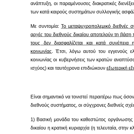
ανάπτυξη, οι παραμένουσες διακρατικές διενέξει
των κατά καιρούς συστημάτων συλλογικής ασφάλει
Με συντομία:
To μεταψυχροπολεμικό διεθνές σύ
αρχές του διεθνούς δικαίου αποτελούν τη βάση
τους δεν διασφαλίζεται και κατά συνέπεια
κοινωνίας
. Έτσι, λόγω αυτού του εγγενούς ε
κοινωνίας οι κυβερνήσεις των κρατών αναπτύ
ισχύος) και ταυτόχρονα επιδιώκουν
εξωτερική ε
Είναι σημαντικό να τονιστεί περαιτέρω πως όσον
διεθνούς συστήματος, οι σύγχρονες διεθνείς σχ
1) Βασική μονάδα του καθεστώτος οργάνωσης τ
δικαίου η κρατική κυριαρχία (η τελευταία, στη