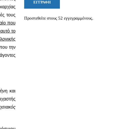
ΕΓΓΡΑΦΉ
ριαρχίας
ρές τους
Προστεθείτε στους 52 εγγεγραμμένους.
χαίο που
αυτό το
λογικής
 που την
άγοντες
ρήνη και
οχαστής
ησιακός
κόσμιου