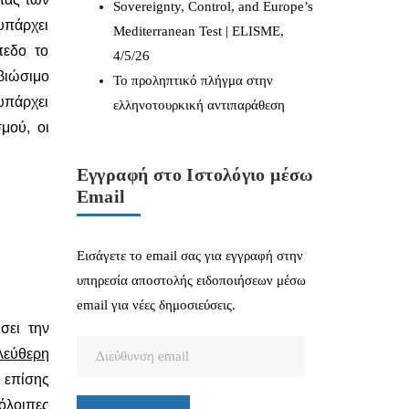
Sovereignty, Control, and Europe’s
υπάρχει
Mediterranean Test | ELISME,
πεδο το
4/5/26
βιώσιμο
Το προληπτικό πλήγμα στην
 υπάρχει
ελληνοτουρκική αντιπαράθεση
μού, οι
Εγγραφή στο Ιστολόγιο μέσω
Email
Εισάγετε το email σας για εγγραφή στην
υπηρεσία αποστολής ειδοποιήσεων μέσω
email για νέες δημοσιεύσεις.
σει την
Διεύθυνση
λεύθερη
email
 επίσης
πόλοιπες