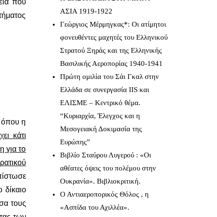
εια που
ΑΣΙΑ 1919-1922
τήματος
Γεώργιος Μέρμηγκας*: Οι ατίμητοι
φονευθέντες μαχητές του Ελληνικού
Στρατού Ξηράς και της Ελληνικής
Βασιλικής Αεροπορίας 1940-1941
Πρώτη ομιλία του Σάι Γκαλ στην
Ελλάδα σε συνεργασία IIS και
ΕΛΙΣΜΕ – Κεντρικό θέμα.
“Κυριαρχία, Έλεγχος και η
 όπου η
Μεσογειακή Δοκιμασία της
ει κάτι
Ευρώπης”
η για το
Βιβλίο Σταύρου Λυγερού : «Οι
ρατικού
αθέατες όψεις του πολέμου στην
πίστωσε
Ουκρανία». Βιβλιοκριτική.
ο δίκαιο
Ο Αντιαεροπορικός Θόλος , η
όσα τους
«Ασπίδα του Αχιλλέα».
ητας των