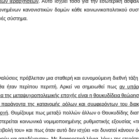
ικών ιεραρχήσεων
. Αυτό ισχύει τόσο για την εσωτερική ασφάλ
φωνημένων κανονιστικών δομών κάθε κοινωνικοπολιτικού συσ
νές σύστημα.
ναλύσεις πρόβλεπαν μια σταθερή και ευνομούμενη διεθνή τάξη
 θα ήταν περίπου περιττή. Αρκεί να σημειωθεί πως
αν υπάρχ
ια της μεταψυχροπολεμικής εποχής είναι η θουκυδίδεια θεώρησ
 παράγοντα της κατανομής ρόλων και συμφερόντων του διακ
ποχή
. Θυμίζουμε πως μεταξύ πολλών άλλων ο Θουκυδίδης δια
τερείται κοινωνικά νομιμοποιημένης ρυθμιστικής εξουσίας «τ
πιβολή του» και πως όταν αυτό δεν ισχύει «οι δυνατοί κάνουν 
ούν και αποδέχονται». Με διαφορετικά λόγια, λόγω της ετερότ