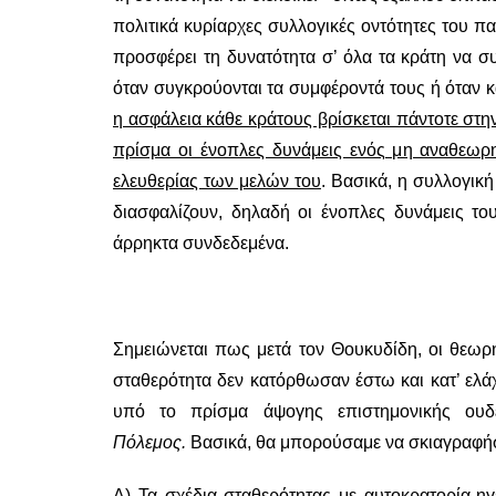
πολιτικά κυρίαρχες συλλογικές οντότητες του π
προσφέρει τη δυνατότητα σ’ όλα τα κράτη να συ
όταν συγκρούονται τα συμφέροντά τους ή όταν 
η ασφάλεια κάθε κράτους βρίσκεται πάντοτε στ
πρίσμα οι ένοπλες δυνάμεις ενός μη αναθεωρη
ελευθερίας των μελών του
. Βασικά, η συλλογική
διασφαλίζουν, δηλαδή οι ένοπλες δυνάμεις του
άρρηκτα συνδεδεμένα.
Σημειώνεται πως μετά τον Θουκυδίδη, οι θεωρητι
σταθερότητα δεν κατόρθωσαν έστω και κατ’ ελά
υπό το πρίσμα άψογης επιστημονικής ουδ
Πόλεμος.
Βασικά, θα μπορούσαμε να σκιαγραφήσ
Α) Τα σχέδια σταθερότητας με αυτοκρατορία-η