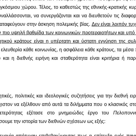
αγκόσμιου χώρου. Τέλος, το καθεστώς της εθνικής-κρατικής κυ
ναλλάσσονται, να συνεργάζονται και να διευθετούν τις διαφο
καταφεύγουν στην άσκηση πολεμικής βίας.
Δεν είναι λοιπόν τυ
ην πιο υψηλή βαθμίδα των κοινωνικών προτεραιοτήτων και υπό 
τικού κράτους είναι η υπέρτατη και ύστατη εγγύηση της συλ
 ελευθερία κάθε κοινωνίας, η ασφάλεια κάθε κράτους, τα μέσα
 και η διεθνής ειρήνη και σταθερότητα είναι κριτήρια ή παρ
κές, πολιτικές και ιδεολογικές συζητήσεις για την διεθνή ει
χιστον να εξέλθουν από αυτά τα διλήμματα που ο κλασικός στ
ετερότητας εξέτασε στο μνημειώδες έργο του
Πελοπονν
ουμε την ιστορία των διεθνών σχέσεων ως εξής:
γεμονία απότυχαν επιβεβαιώνοντας πως η επίτευξη ενός παγ