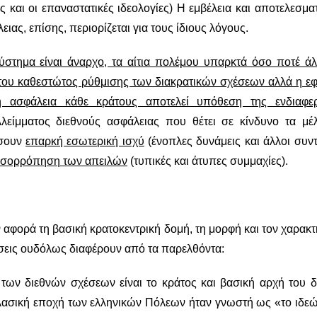
ς και οι επαναστατικές ιδεολογίες) Η εμβέλεια και αποτελεσμα
ας, επίσης, περιορίζεται για τους ίδιους λόγους.
στημα είναι άναρχο, τα αίτια πολέμου υπαρκτά όσο ποτέ άλλ
 του καθεστώτος ρύθμισης των διακρατικών σχέσεων αλλά η ε
 η ασφάλεια κάθε κράτους αποτελεί υπόθεση της ενδιαφε
λλείμματος διεθνούς ασφάλειας που θέτει σε κίνδυνο τα μέ
σσουν
επαρκή εσωτερική ισχύ
(ένοπλες δυνάμεις και άλλοι συν
ξισορρόπηση των απειλών
(τυπικές και άτυπες συμμαχίες).
 αφορά τη βασική κρατοκεντρική δομή, τη μορφή και τον χαρακ
έσεις ουδόλως διαφέρουν από τα παρελθόντα:
ων διεθνών σχέσεων είναι το κράτος και βασική αρχή του δ
ν κλασική εποχή των ελληνικών Πόλεων ήταν γνωστή ως «το ιδε