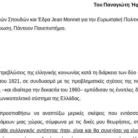
Του Παναγιώτη Ήφ
κών Σπουδών και Έδρα Jean Monnet για την
Ευρωπαϊκή Πολιτι
ρωση
, Πάντειον Πανεπιστήμιο.
 στρεβλώσεις της ελληνικής κοινωνίας κατά τη διάρκεια των δύ
ου 1821, σε συνδυασμό με τις προβληματικές σχέσεις της πο
ς –και ιδιαίτερα την δεκαετία του 1960– εμπόδισαν τις ένοπλες 
νωνικοπολιτικό σύστημα της Ελλάδας.
 προσπαθήσω να αναπτύξω μερικές σκέψεις που εντάσσο
άμεων μιας χώρας, σύμφωνα με τις δικές μου θεωρήσεις, σ
άθε συλλογικής οντότητας ήταν, είναι και θα συνεχίσει να είν