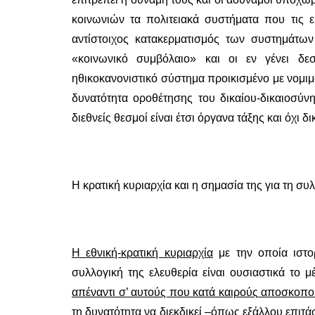
κοινωνιών τα πολιτειακά συστήματα που τις 
αντίστοιχος κατακερματισμός των συστημάτων
«κοινωνικό συμβόλαιο» και οι εν γένει δε
ηθικοκανονιστικό σύστημα προικισμένο με νομιμο
δυνατότητα οροθέτησης του δικαίου-δικαιοσύνη
διεθνείς θεσμοί είναι έτσι όργανα τάξης και όχι δ
Η κρατική κυριαρχία και η σημασία της για τη συ
Η εθνική-κρατική κυριαρχία
με την οποία ιστο
συλλογική της ελευθερία είναι ουσιαστικά το 
απέναντι σ’ αυτούς που κατά καιρούς αποσκοπού
τη δυνατότητα να διεκδικεί –όπως εξάλλου επιτά