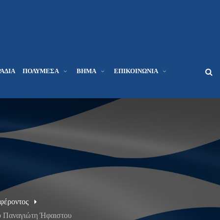
ΆΔΙΑ
ΠΟΛΥΜΈΣΑ
ΒΉΜΑ
ΕΠΙΚΟΙΝΩΝΊΑ
φέροντος
αναγιώτη Ήφαιστου