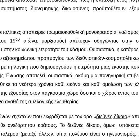
συστήματος διανεμητικής δικαιοσύνης προϋποθέτουν εξομ
οπολίτικες απόπειρες (ρωμαιοκαθολική μονοκρατορία, ναζισμός
ου
 του 19
αιώνα, μαρξισμός) απέτυχαν οδηγώντας στην σ
στην κοινωνική ετερότητα του κόσμου. Ουσιαστικά, η κατάρρε
ίου αξιοσημείωτου προπυργίου των διεθνιστικών-κοσμοπολίτικω
η με τη λογική που δημιουργούσε η ετερότητα μιας έκαστης κο
κής Ένωσης αποτελεί, ουσιαστικά, ακόμη μια πανηγυρική επιβ
ηκε τα νεότερα χρόνια καθ’ εικόνα και καθ’ ομοίωση των κ
 της εξουσίας στον παγκόσμιο χώρο όσο
και ο χώρος εντός το
νο αγαθό της συλλογικής ελευθερίας
.
εθνών σχέσεων που εκφράζεται με τον όρο «
διεθνές δίκαιο
» απ
θε ανεξάρτητου κράτους. Το διεθνές δίκαιο, όμως, υπόκειτα
ολέμου (μεταξύ άλλων, αίτια πολέμου είναι ο ηγεμονισμός, 