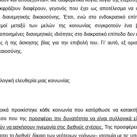
εκφράζουν διαφέρουν, γεγονός που έχει ως αποτέλεσμα να 
 διανεμητικής δικαιοσύνης. Έτσι, ενώ στο ενδοκρατικό επί
σμοί μεταξύ των μελών της κοινωνίας συγκροτούν ένα 
ποιημένες διανεμητικές ιδιότητες στο διακρατικό επίπεδο δεν
ς ή της άσκησης βίας για την επιβολή του. Γι’ αυτό, εξ ορισ
ικαιοσύνης.
λλογική ελευθερία μιας κοινωνίας
ρικά προικίστηκε κάθε κοινωνία που κατόρθωσε να κατακτή
μέσο που της
προσφέρει την δυνατότητα να είναι συλλογικά ε
ν να ασκήσουν ηγεμονία στις διεθνείς σχέσεις.
Της προσφέρει
σσει το διεθνές δίκαιο των νεότερων χρόνων– ισοτιμία με τις υ