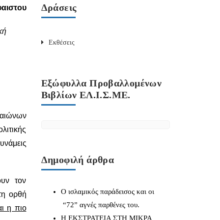
Δράσεις
αιστου
κή
Εκθέσεις
Εξώφυλλα Προβαλλομένων
Βιβλίων ΕΛ.Ι.Σ.ΜΕ.
ο αιώνων
λιτικής
δυνάμεις
Δημοφιλή άρθρα
υν τον
Ο ισλαμικός παράδεισος και οι
τη ορθή
“72” αγνές παρθένες του.
αι η πιο
Η ΕΚΣΤΡΑΤΕΙΑ ΣΤΗ ΜΙΚΡΑ