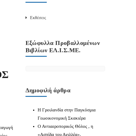
Εκθέσεις
Εξώφυλλα Προβαλλομένων
Βιβλίων ΕΛ.Ι.Σ.ΜΕ.
ΟΣ
Δημοφιλή άρθρα
Η Γροιλανδία στην Παγκόσμια
Γεωοικονομική Σκακιέρα
Ο Αντιαεροπορικός Θόλος , η
αταγωγή
«Ασπίδα του Αχιλλέα».
οίος