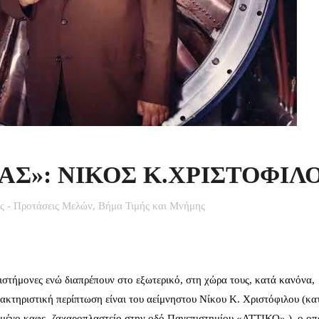
ΑΣ»: ΝΙΚΟΣ Κ.ΧΡΙΣΤΟΦΙΛ
ς - Προτάσεις Μελών
,
Βήμα Τιμής και Μνήμης
ιστήμονες ενώ διαπρέπουν στο εξωτερικό, στη χώρα τους, κατά κανόνα,
ρακτηριστική περίπτωση είναι του αείμνηστου Νίκου Κ. Χριστόφιλου (κ
ισμένο καφε- ζαχαροπλαστείο στην οδό Πανεπιστημίου «ΑΤΤΙΚΟ» ), ο οπ