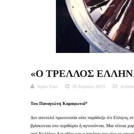
«Ο ΤΡΕΛΛΟΣ ΕΛΛΗΝ
Super User
30 Απριλίου 2025
Απόψει
Του Παναγιώτη Καραφωτιά*
Δεν αποτελεί πρωτοτυπία ούτε παράδοξο ότι Ελληνες επ
βρίσκονται στο περιθώριο ή αγνοούνται. Μια τέτοια χα
από Κολλίνες Αρκαδίας και ο πατέρας του είχε το φημ