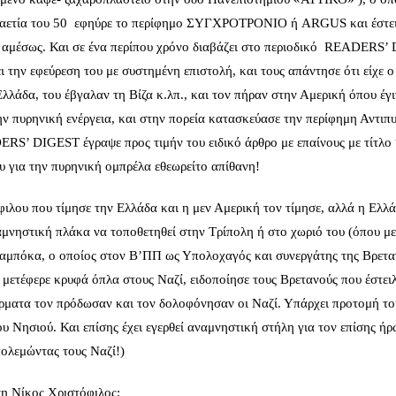
δεκαετία του 50 εφηύρε το περίφημο ΣΥΓΧΡΟΤΡΟΝΙΟ ή ARGUS και έστει
η αμέσως. Και σε ένα περίπου χρόνο διαβάζει στο περιοδικό READERS
ει την εφεύρεση του με συστημένη επιστολή, και τους απάντησε ότι είχε ο 
λλάδα, του έβγαλαν τη Βίζα κ.λπ., και τον πήραν στην Αμερική όπου έγι
ν πυρηνική ενέργεια, και στην πορεία κατασκεύασε την περίφημη Αντιπ
RS’ DIGEST έγραψε προς τιμήν του ειδικό άρθρο με επαίνους με τίτλ
 για την πυρηνική ομπρέλα εθεωρείτο απίθανη!
φιλου που τίμησε την Ελλάδα και η μεν Αμερική τον τίμησε, αλλά η Ελλ
αμνηστική πλάκα να τοποθετηθεί στην Τρίπολη ή στο χωριό του (όπου μ
αμπόκα, ο οποίος στον Β’ΠΠ ως Υπολοχαγός και συνεργάτης της Βρετα
μετέφερε κρυφά όπλα στους Ναζί, ειδοποίησε τους Βρετανούς που έστει
ρματα τον πρόδωσαν και τον δολοφόνησαν οι Ναζί. Υπάρχει προτομή το
ου Νησιού. Και επίσης έχει εγερθεί αναμνηστική στήλη για τον επίσης ή
ολεμώντας τους Ναζί!)
έτη Νίκος Χριστόφιλος;