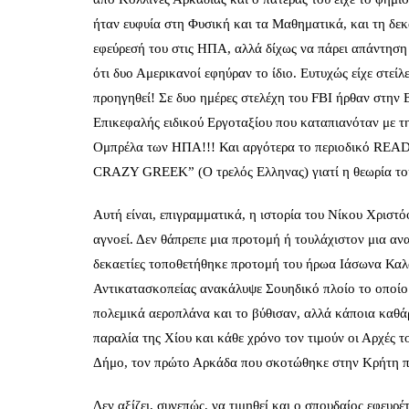
ήταν ευφυία στη Φυσική και τα Μαθηματικά, και τη 
εφεύρεσή του στις ΗΠΑ, αλλά δίχως να πάρει απάντησ
ότι δυο Αμερικανοί εφηύραν το ίδιο. Ευτυχώς είχε στείλ
προηγηθεί! Σε δυο ημέρες στελέχη του FBI ήρθαν στην Ε
Επικεφαλής ειδικού Εργοταξίου που καταπιανόταν με τη
Ομπρέλα των ΗΠΑ!!! Και αργότερα το περιοδικό READE
CRAZY GREEK” (O τρελός Ελληνας) γιατί η θεωρία του
Αυτή είναι, επιγραμματικά, η ιστορία του Νίκου Χριστό
αγνοεί. Δεν θάπρεπε μια προτομή ή τουλάχιστον μια αν
δεκαετίες τοποθετήθηκε προτομή του ήρωα Ιάσωνα Καλ
Αντικατασκοπείας ανακάλυψε Σουηδικό πλοίο το οποίο 
πολεμικά αεροπλάνα και το βύθισαν, αλλά κάποια καθά
παραλία της Χίου και κάθε χρόνο τον τιμούν οι Αρχές τ
Δήμο, τον πρώτο Αρκάδα που σκοτώθηκε στην Κρήτη π
Δεν αξίζει, συνεπώς, να τιμηθεί και ο σπουδαίος εφευρ