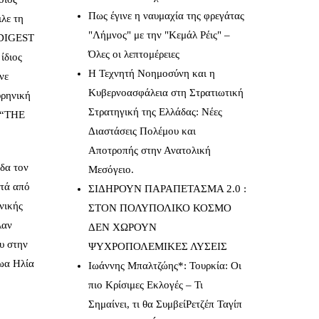
Πως έγινε η ναυμαχία της φρεγάτας
λε τη
"Λήμνος" με την "Κεμάλ Ρέις" –
’ DIGEST
Όλες οι λεπτομέρειες
ίδιος
Η Τεχνητή Νοημοσύνη και η
νε
Κυβερνοασφάλεια στη Στρατιωτική
υρηνική
Στρατηγική της Ελλάδας: Νέες
ο “THE
Διαστάσεις Πολέμου και
Αποτροπής στην Ανατολική
άδα τον
Μεσόγειο.
ετά από
ΣΙΔΗΡΟΥΝ ΠΑΡΑΠΕΤΑΣΜΑ 2.0 :
νικής
ΣΤΟΝ ΠΟΛΥΠΟΛΙΚΟ ΚΟΣΜΟ
λαν
ΔΕΝ ΧΩΡΟΥΝ
υ στην
ΨΥΧΡΟΠΟΛΕΜΙΚΕΣ ΛΥΣΕΙΣ
ρωα Ηλία
Ιωάννης Μπαλτζώης*: Τουρκία: Οι
πιο Κρίσιμες Εκλογές – Τι
Σημαίνει, τι θα ΣυμβείΡετζέπ Ταγίπ