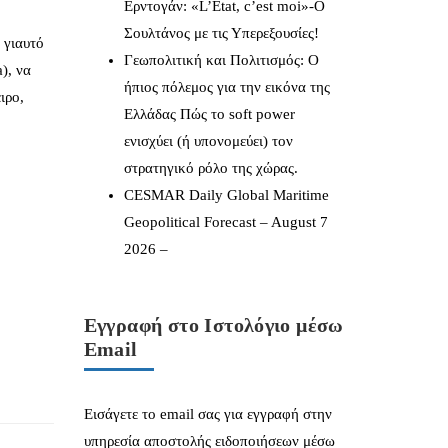
Ερντογάν: «L’État, c’est moi»-Ο
Σουλτάνος με τις Υπερεξουσίες!
 γιαυτό
Γεωπολιτική και Πολιτισμός: Ο
), να
ήπιος πόλεμος για την εικόνα της
ιρο,
Ελλάδας Πώς το soft power
ενισχύει (ή υπονομεύει) τον
στρατηγικό ρόλο της χώρας.
CESMAR Daily Global Maritime
Geopolitical Forecast – August 7
2026 –
Εγγραφή στο Ιστολόγιο μέσω
Email
Εισάγετε το email σας για εγγραφή στην
υπηρεσία αποστολής ειδοποιήσεων μέσω