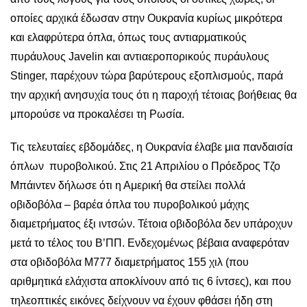
οποίες αρχικά έδωσαν στην Ουκρανία κυρίως μικρότερα
και ελαφρύτερα όπλα, όπως τους αντιαρματικούς
πυράυλους Javelin και αντιαεροπορικούς πυράυλους
Stinger, παρέχουν τώρα βαρύτερους εξοπλισμούς, παρά
την αρχική ανησυχία τους ότι η παροχή τέτοιας βοήθειας θα
μπορούσε να προκαλέσει τη Ρωσία.
Τις τελευταίες εβδομάδες, η Ουκρανία έλαβε μια πανδαισία
όπλων πυροβολικού. Στις 21 Απριλίου ο Πρόεδρος Τζο
Μπάιντεν δήλωσε ότι η Αμερική θα στείλει πολλά
οβιδοβόλα – βαρέα όπλα του πυροβολικού μάχης
διαμετρήματος έξι ιντσών. Τέτοια οβιδοβόλα δεν υπάροχυν
μετά το τέλος του Β’ΠΠ. Ενδεχομένως βέβαια αναφερόταν
στα οβιδοβόλα Μ777 διαμετρήματος 155 χιλ (που
αριθμητικά ελάχιστα αποκλίνουν από τις 6 ίντσες), και που
τηλεοπτικές εικόνες δείχνουν να έχουν φθάσει ήδη στη