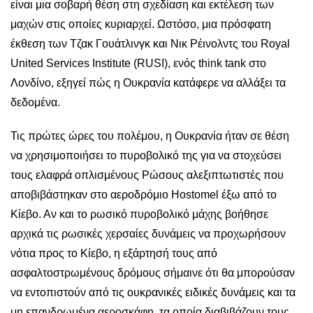
είναι μια σοβαρή θέση στη σχεδίαση και εκτέλεση των
μαχών στις οποίες κυριαρχεί. Ωστόσο, μια πρόσφατη
έκθεση των Τζακ Γουάτλινγκ και Νικ Ρέινολντς του Royal
United Services Institute (RUSI), ενός think tank στο
Λονδίνο, εξηγεί πώς η Ουκρανία κατάφερε να αλλάξει τα
δεδομένα.
Τις πρώτες ώρες του πολέμου, η Ουκρανία ήταν σε θέση
να χρησιμοποιήσει το πυροβολικό της για να στοχεύσει
τους ελαφρά οπλισμένους Ρώσους αλεξιπτωτιστές που
αποβιβάστηκαν στο αεροδρόμιο Hostomel έξω από το
Κίεβο. Αν και το ρωσικό πυροβολικό μάχης βοήθησε
αρχικά τις ρωσικές χερσαίες δυνάμεις να προχωρήσουν
νότια προς το Κίεβο, η εξάρτησή τους από
ασφαλτοστρωμένους δρόμους σήμαινε ότι θα μπορούσαν
να εντοπιστούν από τις ουκρανικές ειδικές δυνάμεις και τα
μη επανδρωμένα αεροσκάφη, τα οποία διαβιβάζουν τους