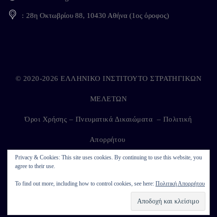
28η Οκτωβρίου 88, 10430 Αθήνα (1ος όροφος)
© 2020-2026 ΕΛΛΗΝΙΚΟ ΙΝΣΤΙΤΟΥΤΟ ΣΤΡΑΤΗΓΙΚΩΝ
ΜΕΛΕΤΩΝ
Όροι Χρήσης – Πνευματικά Δικαιώματα
–
Πολιτική
Απορρήτου
Privacy & Cookies: This site uses cookies. By continuing to use this website, you
agree to their use.
Developed by
Kappagram
on
Kythira
To find out more, including how to control cookies, see here:
Πολιτική Απορρήτου