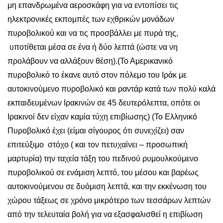
μη επανδρωμένα αεροσκάφη για να εντοπίσει τις
ηλεκτρονικές εκπομπές των εχθρικών μονάδων
πυροβολικού και να τις προσβάλλει με πυρά της,
υποτίθεται μέσα σε ένα ή δύο λεπτά (ώστε να νη
προλάβουν να αλλάξουν θέση).(Το Αμερικανικό
πυροβολικό το έκανε αυτό στον πόλεμο του Ιράκ με
αυτοκινούμενο πυροβολικό και ραντάρ κατά των πολύ καλά
εκπαιδευμένων Ιρακινών σε 45 δευτερόλεπτα, οπότε οι
Ιρακινοί δεν είχαν καμία τύχη επιβίωσης) (Το Ελληνικό
Πυροβολικό έχει (είμαι σίγουρος ότι συνεχίζει) σαν
επιτεύξιμο στόχο ( και τον πετυχαίνει – προσωπική
μαρτυρία) την ταχεία τάξη του πεδινού ρυμουλκούμενο
πυροβολικού σε ενάμιση λεπτό, του μέσου και βαρέως
αυτοκινούμενου σε δυόμιση λεπτά, και την εκκένωση του
χώρου τάξεως σε χρόνο μικρότερο των τεσσάρων λεπτών
από την τελευταία βολή για να εξασφαλισθεί η επιβίωση