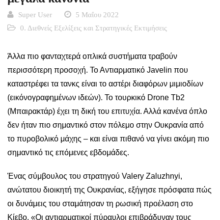
Super User
5 Μαΐου 2022
0. Διεθνείς Εξελίξεις και Στρατηγικές Εκτιμήσεις
Άλλα πιο φανταχτερά οπλικά συστήματα τραβούν
περισσότερη προσοχή. Το Αντιαρματικό Javelin που
καταστρέφει τα τανκς είναι το αστέρι διαφόρων μιμιοδίων
(εικόνογραφημένων ιδεών). Το τουρκικό Drone Τb2
(Μπαιρακτάρ) έχει τη δική του επιτυχία. Αλλά κανένα όπλο
δεν ήταν πιο σημαντικό στον πόλεμο στην Ουκρανία από
το πυροβολικό μάχης – και είναι πιθανό να γίνει ακόμη πιο
σημαντικό τις επόμενες εβδομάδες.
Ένας σύμβουλος του στρατηγού Valery Zaluzhnyi,
ανώτατου διοικητή της Ουκρανίας, εξήγησε πρόσφατα πώς
οι δυνάμεις του σταμάτησαν τη ρωσική προέλαση στο
Κίεβο. «Οι αντιαρματικοί πύραυλοι επιβράδυναν τους