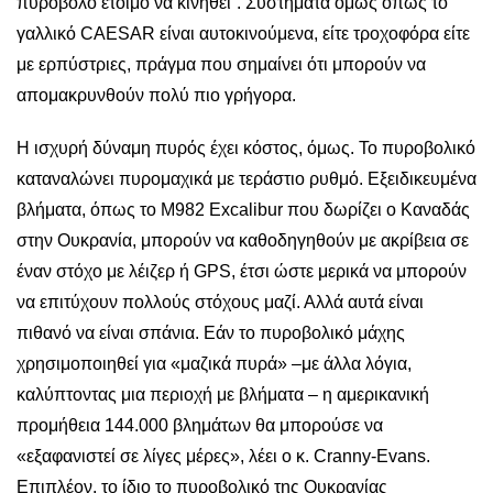
πυροβόλο έτοιμο να κινηθεί”. Συστήματα όμως όπως το
γαλλικό CAESAR είναι αυτοκινούμενα, είτε τροχοφόρα είτε
με ερπύστριες, πράγμα που σημαίνει ότι μπορούν να
απομακρυνθούν πολύ πιο γρήγορα.
Η ισχυρή δύναμη πυρός έχει κόστος, όμως. Το πυροβολικό
καταναλώνει πυρομαχικά με τεράστιο ρυθμό. Εξειδικευμένα
βλήματα, όπως το M982 Excalibur που δωρίζει ο Καναδάς
στην Ουκρανία, μπορούν να καθοδηγηθούν με ακρίβεια σε
έναν στόχο με λέιζερ ή GPS, έτσι ώστε μερικά να μπορούν
να επιτύχουν πολλούς στόχους μαζί. Αλλά αυτά είναι
πιθανό να είναι σπάνια. Εάν το πυροβολικό μάχης
χρησιμοποιηθεί για «μαζικά πυρά» –με άλλα λόγια,
καλύπτοντας μια περιοχή με βλήματα – η αμερικανική
προμήθεια 144.000 βλημάτων θα μπορούσε να
«εξαφανιστεί σε λίγες μέρες», λέει ο κ. Cranny-Evans.
Επιπλέον, το ίδιο το πυροβολικό της Ουκρανίας