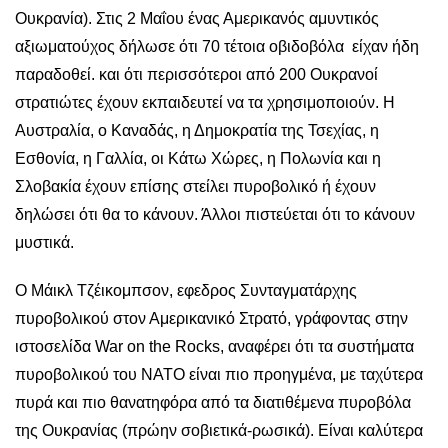
Ουκρανία). Στις 2 Μαΐου ένας Αμερικανός αμυντικός
αξιωματούχος δήλωσε ότι 70 τέτοια οβιδοβόλα είχαν ήδη
παραδοθεί. και ότι περισσότεροι από 200 Ουκρανοί
στρατιώτες έχουν εκπαιδευτεί να τα χρησιμοποιούν. Η
Αυστραλία, ο Καναδάς, η Δημοκρατία της Τσεχίας, η
Εσθονία, η Γαλλία, οι Κάτω Χώρες, η Πολωνία και η
Σλοβακία έχουν επίσης στείλει πυροβολικό ή έχουν
δηλώσει ότι θα το κάνουν. Άλλοι πιστεύεται ότι το κάνουν
μυστικά.
Ο Μάικλ Τζέικομπσον, εφεδρος Συνταγματάρχης
πυροβολικού στον Αμερικανικό Στρατό, γράφοντας στην
ιστοσελίδα War on the Rocks, αναφέρει ότι τα συστήματα
πυροβολικού του ΝΑΤΟ είναι πιο προηγμένα, με ταχύτερα
πυρά και πιο θανατηφόρα από τα διατιθέμενα πυροβόλα
της Ουκρανίας (πρώην σοβιετικά-ρωσικά). Είναι καλύτερα