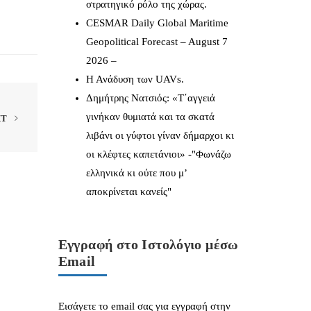
στρατηγικό ρόλο της χώρας.
CESMAR Daily Global Maritime
Geopolitical Forecast – August 7
2026 –
Η Ανάδυση των UAVs.
Δημήτρης Νατσιός: «Τ΄αγγειά
γινήκαν θυμιατά και τα σκατά
XT
λιβάνι οι γύφτοι γίναν δήμαρχοι κι
οι κλέφτες καπετάνιοι» -"Φωνάζω
ελληνικά κι ούτε που μ’
αποκρίνεται κανείς"
Εγγραφή στο Ιστολόγιο μέσω
Email
Εισάγετε το email σας για εγγραφή στην