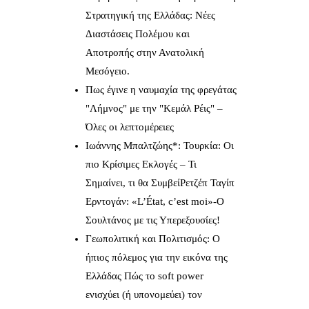
Στρατηγική της Ελλάδας: Νέες
Διαστάσεις Πολέμου και
Αποτροπής στην Ανατολική
Μεσόγειο.
Πως έγινε η ναυμαχία της φρεγάτας
"Λήμνος" με την "Κεμάλ Ρέις" –
Όλες οι λεπτομέρειες
Ιωάννης Μπαλτζώης*: Τουρκία: Οι
πιο Κρίσιμες Εκλογές – Τι
Σημαίνει, τι θα ΣυμβείΡετζέπ Ταγίπ
Ερντογάν: «L’État, c’est moi»-Ο
Σουλτάνος με τις Υπερεξουσίες!
Γεωπολιτική και Πολιτισμός: Ο
ήπιος πόλεμος για την εικόνα της
Ελλάδας Πώς το soft power
ενισχύει (ή υπονομεύει) τον