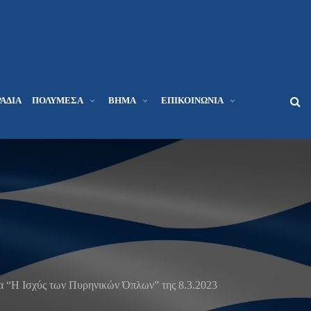
ΆΔΙΑ
ΠΟΛΥΜΈΣΑ
ΒΉΜΑ
ΕΠΙΚΟΙΝΩΝΊΑ
 “Η Ισχύς των Πυρηνικών Όπλων” της 8.3.2023