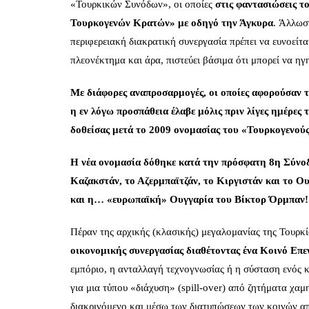
«Τουρκικών Συνόδων», οι οποίες
στις φαντασιώσεις τ
Τουρκογενών Κρατών» με οδηγό την Άγκυρα
. Άλλωσ
περιφερειακή διακρατική συνεργασία πρέπει να ευνοείται
πλεονέκτημα και άρα, πιστεύει βάσιμα ότι μπορεί να ηγη
Με διάφορες αναπροσαρμογές, οι οποίες αφορούσαν τ
η εν λόγω προσπάθεια έλαβε μόλις πριν λίγες ημέρε
δοθείσας μετά το 2009 ονομασίας του «Τουρκογενού
Η νέα ονομασία δόθηκε κατά την πρόσφατη 8η Σύνο
Καζακστάν, το Αζερμπαϊτζάν, το Κιργιστάν και το Ο
και η… «ευρωπαϊκή» Ουγγαρία του
Βίκτορ Όρμπαν
!
Πέραν της αρχικής (κλασικής) μεγαλομανίας της Τουρκ
οικονομικής συνεργασίας διαθέτοντας ένα Κοινό Επε
εμπόριο, η ανταλλαγή τεχνογνωσίας ή η σύσταση ενός 
για μια τύπου «διάχυση» (spill-over) από ζητήματα χαμ
διακρινόμενο και μέσω των διατυπώσεων των κοινών α