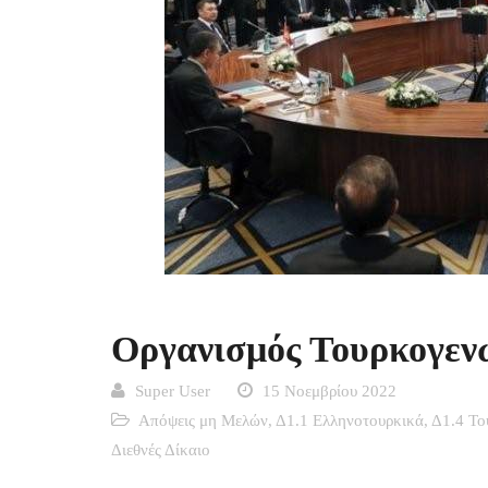
Οργανισμός Τουρκογε
Super User
15 Νοεμβρίου 2022
Απόψεις μη Μελών
,
Δ1.1 Ελληνοτουρκικά
,
Δ1.4 Το
Διεθνές Δίκαιο