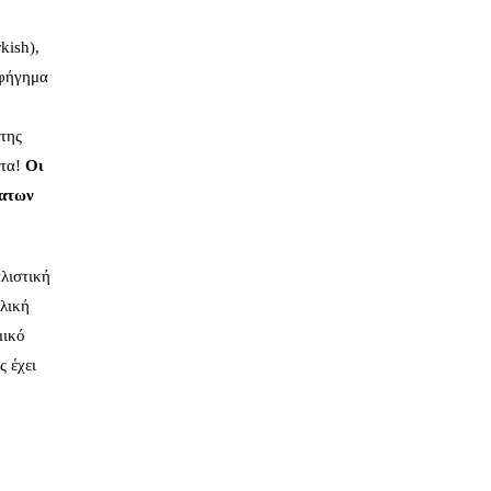
kish),
αφήγημα
της
ητα!
Οι
ματων
λιστική
ολική
μικό
 έχει