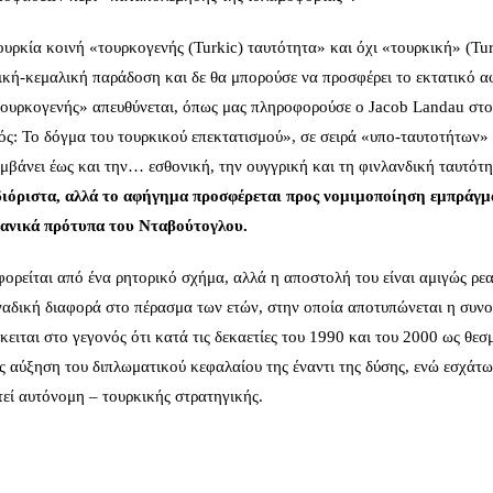
ρκία κοινή «τουρκογενής (Turkic) ταυτότητα» και όχι «τουρκική» (Tur
τική-κεμαλική παράδοση και δε θα μπορούσε να προσφέρει το εκτατικό 
«τουρκογενής» απευθύνεται, όπως μας πληροφορούσε ο Jacob Landau στο
ς: Το δόγμα του τουρκικού επεκτατισμού», σε σειρά «υπο-ταυτοτήτων» 
μβάνει έως και την… εσθονική, την ουγγρική και τη φινλανδική ταυτότ
διόριστα, αλλά το αφήγημα προσφέρεται προς νομιμοποίηση εμπράγ
μανικά πρότυπα του Νταβούτογλου.
ρείται από ένα ρητορικό σχήμα, αλλά η αποστολή του είναι αμιγώς ρεα
οναδική διαφορά στο πέρασμα των ετών, στην οποία αποτυπώνεται η συν
ειται στο γεγονός ότι κατά τις δεκαετίες του 1990 και του 2000 ως θεσ
 αύξηση του διπλωματικού κεφαλαίου της έναντι της δύσης, ενώ εσχάτως
εί αυτόνομη – τουρκικής στρατηγικής.