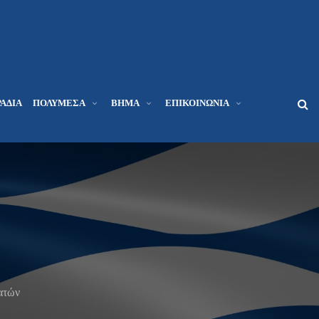
ΆΔΙΑ
ΠΟΛΥΜΈΣΑ
ΒΉΜΑ
ΕΠΙΚΟΙΝΩΝΊΑ
ατών