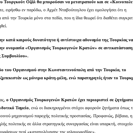
ου
Τουργκούτ Οζάλ
θα μπορούσαν να μετατραπούν και σε «Κοινοπολι
τε, ειρήσθω εν παρόδω, ο Αχμέτ Νταβούτογλου έχει ομολογήσει ότι η
 από την Τουρκία μόνο στα πεδία, που η ίδια θεωρεί ότι διαθέτει συγκριτ
θεί.
ην κατά καιρούς δυνατότητα ή αντίστοιχα αδυναμία της Τουρκίας να
ς την ονομασία «Οργανισμός Τουρκογενών Κρατών» σε αντικατάσταση
ς Συμβουλίου».
δο του Οργανισμού στην Κωνσταντινούπολη από την Τουρκία, το
υζμπεκιστάν ως μόνιμα κράτη-μέλη, ενώ παρατηρητές ήταν το Τουρκ
ίας,
ο Οργανισμός Τουρκογενών Κρατών έχει περιοριστεί σε ζητήματ
νδυτικό Ταμείο
, ενώ οι διακηρυγμένοι στόχοι αφορούν ζητήματα όπως 
κοινού μηχανισμού παροχής πολιτικής προστασίας. Προφανώς, βέβαια, η
ηλής πολιτικής σε άλλα στρατηγικής συνεργασίας είναι υπαρκτή, στοιχείο
ποφάσεων περί «καταπολέμησης της ισλαμοφοβίας».