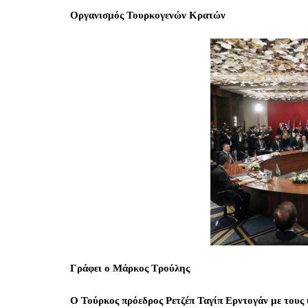
Οργανισμός Τουρκογενών Κρατών
Γράφει ο Μάρκος Τρούλης
Ο Τούρκος πρόεδρος Ρετζέπ Ταγίπ Ερντογάν με τους