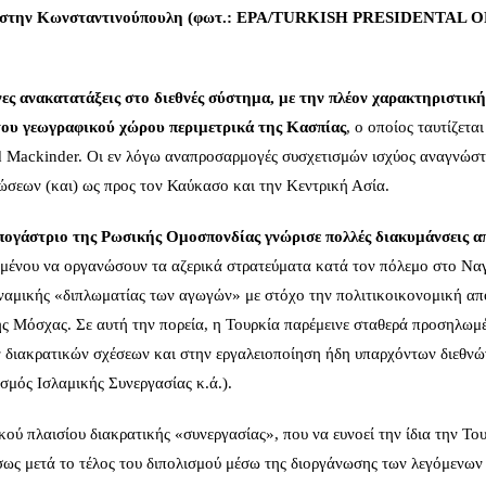
ν, στην Κωνσταντινούπουλη (φωτ.: EPA/TURKISH PRESIDENTAL 
ες ανακατατάξεις στο διεθνές σύστημα, με την πλέον χαρακτηριστική
του γεωγραφικού χώρου περιμετρικά της Κασπίας
, ο οποίος ταυτίζεται
rd Mackinder. Οι εν λόγω αναπροσαρμογές συσχετισμών ισχύος αναγνώσ
ώσεων (και) ως προς τον Καύκασο και την Κεντρική Ασία.
πογάστριο της Ρωσικής Ομοσπονδίας γνώρισε πολλές διακυμάνσεις α
ιμένου να οργανώσουν τα αζερικά στρατεύματα κατά τον πόλεμο στο Να
υναμικής «διπλωματίας των αγωγών» με στόχο την πολιτικοικονομική α
ς Μόσχας. Σε αυτή την πορεία, η Τουρκία παρέμεινε σταθερά προσηλωμ
 διακρατικών σχέσεων και στην εργαλειοποίηση ήδη υπαρχόντων διεθνώ
μός Ισλαμικής Συνεργασίας κ.ά.).
ού πλαισίου διακρατικής «συνεργασίας», που να ευνοεί την ίδια την Του
έσως μετά το τέλος του διπολισμού μέσω της διοργάνωσης των λεγόμενων