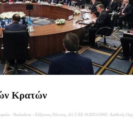
νών Κρατών
υρκία - Βαλκάνια - Εύξεινος Πόντος
,
Δ1.5 ΕΕ-ΝΑΤΟ-ΟΗΕ- Διεθνείς Οργ