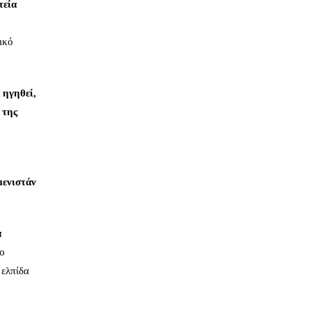
τεία
ικό
 ηγηθεί,
 της
μενιστάν
α
το
 ελπίδα