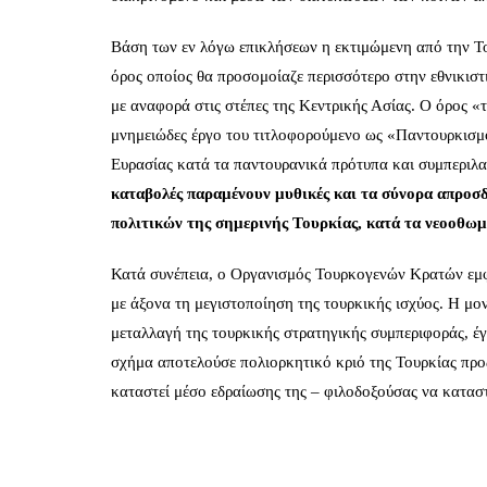
Βάση των εν λόγω επικλήσεων η εκτιμώμενη από την Του
όρος οποίος θα προσομοίαζε περισσότερο στην εθνικισ
με αναφορά στις στέπες της Κεντρικής Ασίας. Ο όρος 
μνημειώδες έργο του τιτλοφορούμενο ως «Παντουρκισμό
Ευρασίας κατά τα παντουρανικά πρότυπα και συμπεριλα
καταβολές παραμένουν μυθικές και τα σύνορα απροσ
πολιτικών της σημερινής Τουρκίας, κατά τα νεοοθω
Κατά συνέπεια, ο Οργανισμός Τουρκογενών Κρατών εμφο
με άξονα τη μεγιστοποίηση της τουρκικής ισχύος. Η μ
μεταλλαγή της τουρκικής στρατηγικής συμπεριφοράς, έγκ
σχήμα αποτελούσε πολιορκητικό κριό της Τουρκίας προς
καταστεί μέσο εδραίωσης της – φιλοδοξούσας να καταστ