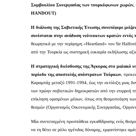
Συμβουλίου Συνεργασίας των τουρκόφωνων χωρώ
HANDOUT)
Η διάλυση της Σοβιετικής Ένωσης συνεπέφερε μείζον
συνίσταται στην ανάδυση νεότευκτων κρατών εντός 
θεωρητικά με την περίφημη «Heartland» του Sir Halfo
από την Τουρκία ως συστημική ευκαιρία εκδήλωσης αξι
Η στρατηγική διείσδυσης της Άγκυρας στο μαλακό υ
περίοδο της αποστολής απόστρατων Τούρκων
, προκε
Καραμπάχ μεταξύ 1991-1994, έως την εκτύλιξη μιας δ
των πρώην σοβιετικών δημοκρατιών από την επιρροή τη
επίκληση ορισμένων μέσων, όπως στη θεσμοποίηση των
θεσμών (Οργανισμός Οικονομικής Συνεργασίας, Οργανισ
Μία συντεταγμένη προσπάθεια εγκαθίδρυσης ενός θεσμικ
να τη θέτει σε ρόλο ηγέτιδας δύναμης, εμφανίστηκε αμ