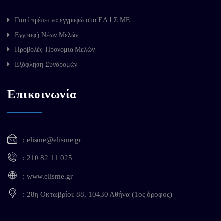
Γιατί πρέπει να εγγραφώ στο ΕΛ.Ι.Σ.ΜΕ.
Εγγραφή Νέων Μελών
Προβολές-Προνόμια Μελών
Εξόφληση Συνδρομών
Επικοινωνία
elisme@elisme.gr
210 82 11 025
www.elisme.gr
28η Οκτωβρίου 88, 10430 Αθήνα (1ος όροφος)