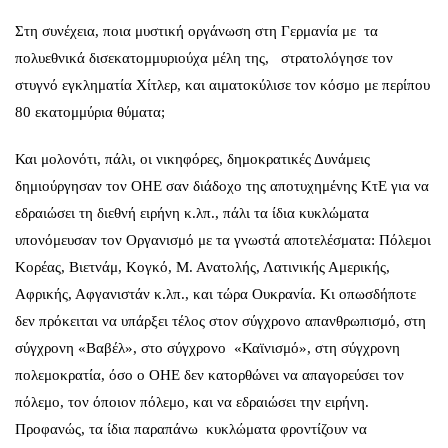
Στη συνέχεια, ποια μυστική οργάνωση στη Γερμανία με τα
πολυεθνικά δισεκατομμυριούχα μέλη της, στρατολόγησε τον
στυγνό εγκληματία Χίτλερ, και αιματοκύλισε τον κόσμο με περίπου
80 εκατομμύρια θύματα;
Και μολονότι, πάλι, οι νικηφόρες, δημοκρατικές Δυνάμεις
δημιούργησαν τον ΟΗΕ σαν διάδοχο της αποτυχημένης ΚτΕ για να
εδραιώσει τη διεθνή ειρήνη κ.λπ., πάλι τα ίδια κυκλώματα
υπονόμευσαν τον Οργανισμό με τα γνωστά αποτελέσματα: Πόλεμοι
Κορέας, Βιετνάμ, Κογκό, Μ. Ανατολής, Λατινικής Αμερικής,
Αφρικής, Αφγανιστάν κ.λπ., και τώρα Ουκρανία. Κι οπωσδήποτε
δεν πρόκειται να υπάρξει τέλος στον σύγχρονο απανθρωπισμό, στη
σύγχρονη «Βαβέλ», στο σύγχρονο «Καϊνισμό», στη σύγχρονη
πολεμοκρατία, όσο ο ΟΗΕ δεν κατορθώνει να απαγορεύσει τον
πόλεμο, τον όποιον πόλεμο, και να εδραιώσει την ειρήνη.
Προφανώς, τα ίδια παραπάνω κυκλώματα φροντίζουν να