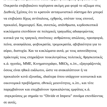
Ουκρανία επιβεβαιώνει περίτρανα ακόμη μια φορά το αξίωμα στις
Διεθνείς Σχέσεις ότι το κρατούν ανταγωνιστικό σύστημα δεν μπορεί
να επιβιώσει δίχως αντίπαλους, εχθρούς, οπόταν τους επινοεί,
προκαλεί, δημιουργεί. Και, συνεπώς, απάνθρωπα, κερδοσκοπικά
κυκλώματα επενδύουν σε πολεμικές τραγωδίες αδιαφορώντας
κυνικά για τις τραγικές συνέπειες: ανθρώπινες απώλειες, προσφυγιά,
πείνα, ανασφάλεια, φοβοκρατία, τρομοκρατία, αβεβαιότητα για το
αύριο, δυστυχία. Και τα κυκλώματα αυτά, με τους ασυνείδητους
πράκτορές τους επηρεάζουν ποικιλοτρόπως πολιτικές, θρησκευτικές
κ.ά. ηγεσίες, ΜΜΕ, Κινηματογράφο, ΜΚΟς, κ.λπ., εξαγοράζοντάς
όσους είναι ηθικά ευάλωτοι, ώστε να ανακαλύπτουν ή να
προκαλούν κενά εξουσίας, ιδιαίτερα όπου υπάρχουν κοινωνικά και
οικονομικά προβλήματα, εθνικές μειονότητες, κ.λπ., και τότε
παρεμβαίνουν και επεμβαίνουν προκαλώντας εμφύλιες κ.ά.
συγκρούσεις με σημαία το “Divide et Impera” συνάμα επενδύοντας
σε αυτές.