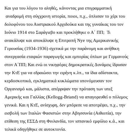
Και για του λόγου το αληθές, κάνοντας μια επιγραμματική
αναδρομή στη σύγχρονη ιστορία, ποιοι, π.χ., όπλισαν το χέρι του
δολοφόνου του Αυστριακού Αρχιδούκα και της γυναίκας του τον
Ιούνιο 1914 στο Σαράγιεβο και προκλήθηκε ο Α΄ ΠΠ; Τι
ανακάλυψε και αποκάλυψε η Επιτροπή Nye της Αμερικανικής
Γερουσίας (1934-1936) σχετικά με την παράνομη και ανήθικη
συνεργασία εταιριών παραγωγής και εμπορίας όπλων με Γερμανούς
στον Α΄ΠΠ; Και ενώ οι νικηφόρες δημοκρατικές Δυνάμεις ίδρυσαν
την ΚτΕ για να εδραιώσει την ειρήνη κ.λπ., τα ίδια αδίστακτα,
κερδοσκοπικά, εγκληματικά κυκλώματα υπονόμευσαν τον
Οργανισμό και, μάλιστα, απέρριψαν την πρόταση των υπεξ
Αμερικής και Γαλλίας (Kellogg-Briand) να απαγορευθεί ο πόλεμος
γενικά. Και η ΚτΕ, ανίσχυρη, δεν μπόρεσε να αποτρέψει, π.χ., την
εισβολή των Ιταλών Φασιστών στην Αβησσυνία (Αιθιοπία), την
επίθεση της ΕΣΣΔ στη Φινλανδία, τον ισπανικό εμφύλιο κ.ά., και
τελικά οδηγήθηκε σε αυτοκτονία.