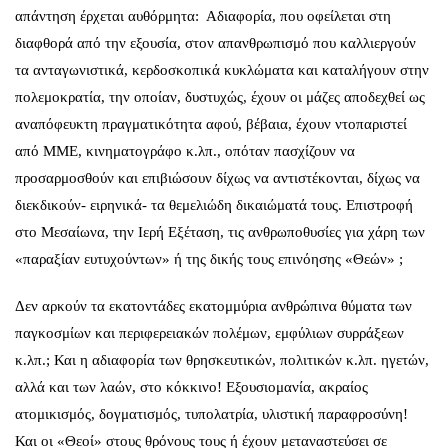
απάντηση έρχεται αυθόρμητα: Αδιαφορία, που οφείλεται στη
διαφθορά από την εξουσία, στον απανθρωπισμό που καλλιεργούν
τα ανταγωνιστικά, κερδοσκοπικά κυκλώματα και καταλήγουν στην
πολεμοκρατία, την οποίαν, δυστυχώς, έχουν οι μάζες αποδεχθεί ως
αναπόφευκτη πραγματικότητα αφού, βέβαια, έχουν ντοπαριστεί
από ΜΜΕ, κινηματογράφο κ.λπ., οπόταν πασχίζουν να
προσαρμοσθούν και επιβιώσουν δίχως να αντιστέκονται, δίχως να
διεκδικούν- ειρηνικά- τα θεμελιώδη δικαιώματά τους. Επιστροφή
στο Μεσαίωνα, την Ιερή Εξέταση, τις ανθρωποθυσίες για χάρη των
«παραξίαν ευτυχούντων» ή της δικής τους επινόησης «Θεών» ;
Δεν αρκούν τα εκατοντάδες εκατομμύρια ανθρώπινα θύματα των
παγκοσμίων και περιφερειακών πολέμων, εμφύλιων συρράξεων
κ.λπ.; Και η αδιαφορία των θρησκευτικών, πολιτικών κ.λπ. ηγετών,
αλλά και των λαών, στο κόκκινο! Εξουσιομανία, ακραίος
ατομικισμός, δογματισμός, τυπολατρία, υλιστική παραφροσύνη!
Και οι «Θεοί» στους θρόνους τους ή έχουν μεταναστεύσει σε