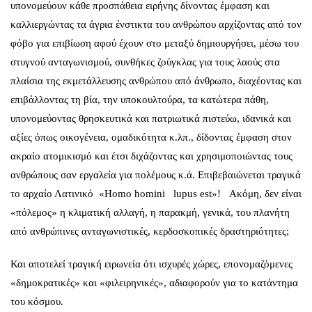
υπονομεύουν κάθε προσπάθεια ειρήνης δίνοντας έμφαση και
καλλιεργώντας τα άγρια ένστικτα του ανθρώπου αρχίζοντας από τον
φόβο για επιβίωση αφού έχουν στο μεταξύ δημιουργήσει, μέσω του
στυγνού ανταγωνισμού, συνθήκες ζούγκλας για τους λαούς στα
πλαίσια της εκμετάλλευσης ανθρώπου από άνθρωπο, διαχέοντας και
επιβάλλοντας τη βία, την υποκουλτούρα, τα κατώτερα πάθη,
υπονομεύοντας θρησκευτικά και πατριωτικά πιστεύω, ιδανικά και
αξίες όπως οικογένεια, ομαδικότητα κ.λπ., δίδοντας έμφαση στον
ακραίο ατομικισμό και έτσι διχάζοντας και χρησιμοποιώντας τους
ανθρώπους σαν εργαλεία για πολέμους κ.ά. Επιβεβαιώνεται τραγικά
το αρχαίο Λατινικό «Homo homini lupus est»! Ακόμη, δεν είναι
«πόλεμος» η κλιματική αλλαγή, η παρακμή, γενικά, του πλανήτη
από ανθρώπινες ανταγωνιστικές, κερδοσκοπικές δραστηριότητες;
Και αποτελεί τραγική ειρωνεία ότι ισχυρές χώρες, επονομαζόμενες
«δημοκρατικές» και «φιλειρηνικές», αδιαφορούν για το κατάντημα
του κόσμου.