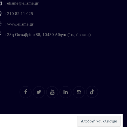
elisme@elisme.gr
210 82 11 025
www.elisme.gr
28η Οκτωβρίου 88, 10430 Αθήνα (1ος όροφος)