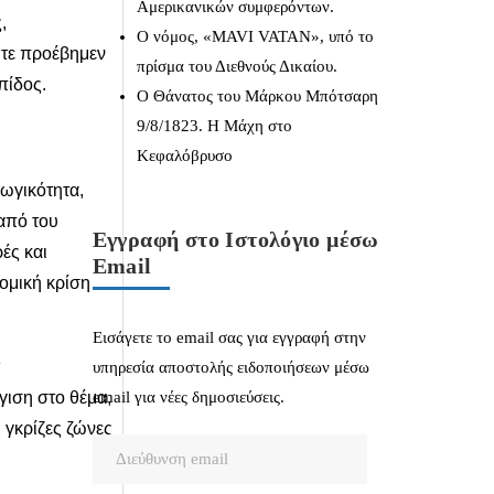
Αμερικανικών συμφερόντων.
,
Ο νόμος, «MAVI VATAN», υπό το
ύτε προέβημεν
πρίσμα του Διεθνούς Δικαίου.
πίδος.
Ο Θάνατος του Μάρκου Μπότσαρη
9/8/1823. Η Μάχη στο
Κεφαλόβρυσο
ωγικότητα,
από του
Εγγραφή στο Ιστολόγιο μέσω
ές και
Email
ομική κρίση
Εισάγετε το email σας για εγγραφή στην
υπηρεσία αποστολής ειδοποιήσεων μέσω
γιση στο θέμα,
email για νέες δημοσιεύσεις.
 γκρίζες ζώνες
Διεύθυνση
email