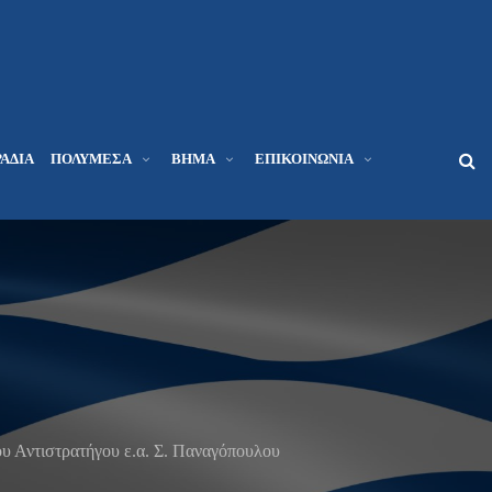
ΆΔΙΑ
ΠΟΛΥΜΈΣΑ
ΒΉΜΑ
ΕΠΙΚΟΙΝΩΝΊΑ
τιστρατήγου ε.α. Σ. Παναγόπουλου