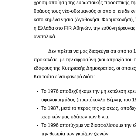
χρησιμοποίηση της ευρωπαϊκής προοπτικής της
θράσος τους νέο-οθωμανούς οι οποίοι επιδεικνύ
κατοικημένα νησιά (Αγαθονήσι, Φαρμακονήσι), 
η Ελλάδα στο FIR Αθηνών, την ευθύνη έρευνας κ
ανατολικά.
Δεν πρέπει να μας διαφεύγει ότι από το 1974
προκαλέσει με την αφροσύνη (και απραξία του τ
εδάφους της Κυπριακής Δημοκρατίας, οι όποιες 
Και τούτο είναι φανερό διότι :
Το 1976 αποδεχθήκαμε την μη εκτέλεση ερ
υφαλοκρηπίδος (πρωτόκολλο Βέρνης του 19
Το 1987, μετά το πέρας της κρίσεως, αποδ
χωρικών μας υδάτων των 6 ν.μ.
Το 1996 αποτύχαμε να διασφαλίσουμε την ελλ
την θεωρία των γκρίζων ζωνών.