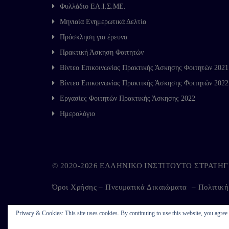
Φυλλάδιο ΕΛ.Ι.Σ.ΜΕ.
Μηνιαία Ενημερωτικά Δελτία
Πρόσκληση για έρευνα
Πρακτική Άσκηση Φοιτητών
Βίντεο Επικοινωνίας Πρακτικής Άσκησης Φοιτητών 2021
Βίντεο Επικοινωνίας Πρακτικής Άσκησης Φοιτητών 2022
Εργασίες Φοιτητών Πρακτικής Άσκησης 2022
Ημερολόγιο
© 2020-2026 ΕΛΛΗΝΙΚΟ ΙΝΣΤΙΤΟΥΤΟ ΣΤΡΑΤ
Όροι Χρήσης – Πνευματικά Δικαιώματα
–
Πολιτικ
Privacy & Cookies: This site uses cookies. By continuing to use this website, you agree t
Developed by
Kappagram
on
Kythira