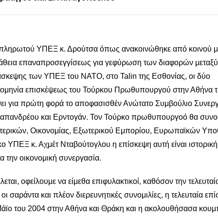
ρωτού ΥΠΕΞ κ. Δρούτσα όπως ανακοινώθηκε από κοινού με
σπάθεια επαναπροσεγγίσεως για γεφύρωση των διαφορών μεταξύ
σκεψης των ΥΠΕΞ του ΝΑΤΟ, στο Talin της Εσθονίας, οι δύο
ρομηνία επισκέψεως του Τούρκου Πρωθυπουργού στην Αθήνα τ
θει για πρώτη φορά το αποφασισθέν Ανώτατο Συμβούλιο Συνερ
 Παπανδρέου και Ερντογάν. Τον Τούρκο πρωθυπουργοό θα συν
τερικών, Οικονομίας, Εξωτερικού Εμπορίου, Ευρωπαϊκών Υπο
ο ΥΠΕΞ κ. Αχμέτ Νταβούτογλου η επίσκεψη αυτή είναι ιστορικ
για την οικονομική συνεργασία.
 οφείλουμε να είμεθα επιφυλακτικοί, καθόσον την τελευταία 
 σαράντα και πλέον διερευνητικές συνομιλίες, η τελευταία επ
ϊο του 2004 στην Αθήνα και Θράκη και η ακολουθήσασα κουμπ