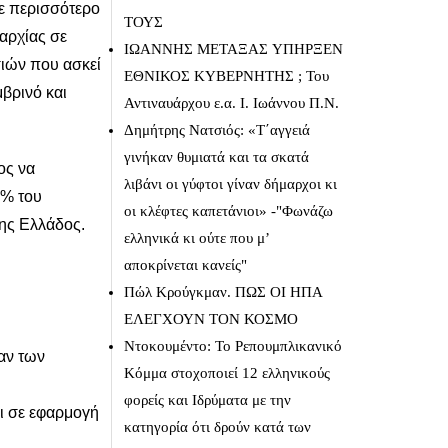
ε περισσότερο
ΤΟΥΣ
αρχίας σε
IΩΑΝΝΗΣ ΜΕΤΑΞΑΣ YΠΗΡΞΕΝ
σιών που ασκεί
ΕΘΝΙΚΟΣ ΚΥΒΕΡΝΗΤΗΣ ; Του
βρινό και
Αντιναυάρχου ε.α. Ι. Ιωάννου Π.Ν.
Δημήτρης Νατσιός: «Τ΄αγγειά
γινήκαν θυμιατά και τα σκατά
ος να
λιβάνι οι γύφτοι γίναν δήμαρχοι κι
8% του
οι κλέφτες καπετάνιοι» -"Φωνάζω
της Ελλάδος.
ελληνικά κι ούτε που μ’
αποκρίνεται κανείς"
Πώλ Κρούγκμαν. ΠΩΣ ΟΙ ΗΠΑ
ΕΛΕΓΧΟΥΝ ΤΟΝ ΚΟΣΜΟ
Ντοκουμέντο: Το Ρεπουμπλικανικό
αν των
Κόμμα στοχοποιεί 12 ελληνικούς
φορείς και Ιδρύματα με την
ει σε εφαρμογή
κατηγορία ότι δρούν κατά των