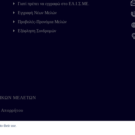
Γιατί πρέπει να εγγραφώ στο ΕΛ.Ι.Σ.ΜΕ.
Εγγραφή Νέων Μελών
Προβολές-Προνόμια Μελών
Εξόφληση Συνδρομών
ΗΓΙΚΩΝ ΜΕΛΕΤΩΝ
ή Απορρήτου
o their use.