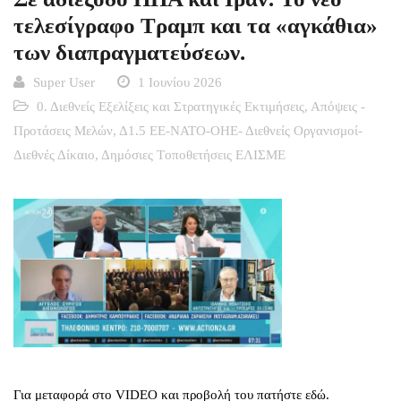
τελεσίγραφο Τραμπ και τα «αγκάθια»
των διαπραγματεύσεων.
Super User
1 Ιουνίου 2026
0. Διεθνείς Εξελίξεις και Στρατηγικές Εκτιμήσεις
,
Απόψεις -
Προτάσεις Μελών
,
Δ1.5 ΕΕ-ΝΑΤΟ-ΟΗΕ- Διεθνείς Οργανισμοί-
Διεθνές Δίκαιο
,
Δημόσιες Tοποθετήσεις ΕΛΙΣΜΕ
Για μεταφορά στο VIDEO και προβολή του πατήστε εδώ.