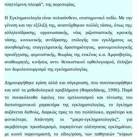
πληττόμενη πλευρά”, της αεροπορίας.
Η Εγκληματολογία είναι πολυσύνθετο, επιστημονικό πεδίο. Με την
γένεση και την εξέλιξή της, αναπτύχθηκαν πολλές τάσεις, όπως της:
αλληλεπίδρασης, οργανωσιακής, νέας ριζοσπαστικής κριτικής
τάσης, κοινωνικής αντίδρασης, επιλογής του εγκλήματος ως
συνηθισμένης επαγγελματικής δραστηριότητας, φαινομενολογικής
προσέγγισης, φεμινιστικής, θεωρίας της ετικέτας κ.α. Αμφισβητίες,
αναθεωρητές, κινήσεις αντι- θετικιστικού ορθολογισμού, έπληξαν
τον δομολειτουργισμό της εγκληματολογίας.
Δημιουργήθηκε κρίση αλλά και σύγκρουση, που συνεπικουρήθηκε
και από τα μεθοδολογικά προβλήματα (Φαρσεδάκης, 1996). Παρά
το συνακόλουθο όφελος του εμπλουτισμού και τόνωσης του
διεπιστημονικού χαρακτήρα της εγκληματολογίας, το έγκλημα
αυξάνεται διεθνώς, διαρκώς προς το πιο πολύπλοκο, αγριότερο και
φονικότερο. Απάντηση οι “μικρο-εγκληματολογίες”, για
ακριβέστερο προσδιορισμό, παραγόντων ολότητατας εγκλημάτων,
με κοινό παρονομαστή, το είδος/φύση, των παθητικών “κύριων