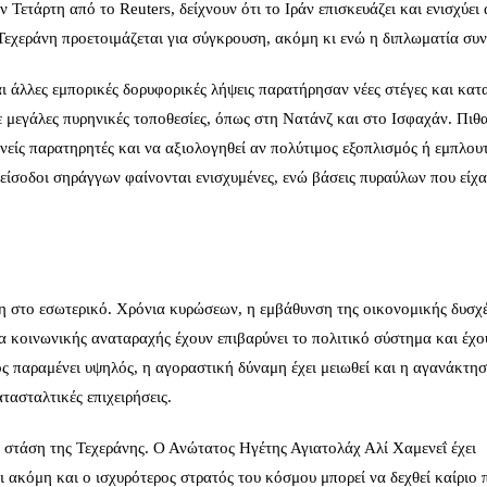
Τετάρτη από το Reuters, δείχνουν ότι το Ιράν επισκευάζει και ενισχύει
Τεχεράνη προετοιμάζεται για σύγκρουση, ακόμη κι ενώ η διπλωματία συνε
ι άλλες εμπορικές δορυφορικές λήψεις παρατήρησαν νέες στέγες και κατ
ε μεγάλες πυρηνικές τοποθεσίες, όπως στη Νατάνζ και στο Ισφαχάν. Πιθ
θνείς παρατηρητές και να αξιολογηθεί αν πολύτιμος εξοπλισμός ή εμπλου
είσοδοι σηράγγων φαίνονται ενισχυμένες, ενώ βάσεις πυραύλων που είχα
ση στο εσωτερικό. Χρόνια κυρώσεων, η εμβάθυνση της οικονομικής δυσχέ
 κοινωνικής αναταραχής έχουν επιβαρύνει το πολιτικό σύστημα και έχο
 παραμένει υψηλός, η αγοραστική δύναμη έχει μειωθεί και η αγανάκτησ
ατασταλτικές επιχειρήσεις.
 στάση της Τεχεράνης. Ο Ανώτατος Ηγέτης Αγιατολάχ Αλί Χαμενεΐ έχει
ι ακόμη και ο ισχυρότερος στρατός του κόσμου μπορεί να δεχθεί καίριο 