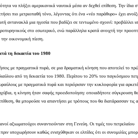
νότητα να πλήξει αμερικανικά ναυτικά μέσα αν δεχθεί επίθεση. Την ίδια σ
ήσει πιο μετριοπαθή τόνο, λέγοντας ότι ένα «νέο παράθυρο» έχει ανοίξε
υτή αντανακλά μια ηγεσία που βαδίζει σε τεντωμένο σχοινί: προβάλλει ισ
ηροπυρηνικούς στο εσωτερικό, ενώ παράλληλα κρατά ανοιχτή την προοπτ
την οικονομική πίεση.
ετά τη δεκαετία του 1980
κήσεις με πραγματικά πυρά, σε μια δραματική κίνηση που αποτελεί το πρ
διαύλου από τη δεκαετία του 1980. Περίπου το 20% του παγκόσμιου πετ
πυραύλους με πραγματικά πυρά και περιόρισαν την κυκλοφορία για αρκετέ
αχύβια, η κίνηση ήταν σαφής προειδοποίηση: οποιαδήποτε σύγκρουση θα
επίθεση, θα μπορούσε να απαντήσει με τρόπους που θα διατάρασσαν τις 
νοί αξιωματούχοι συναντιούνταν στη Γενεύη. Οι τιμές του πετρελαίου
ιν υποχωρήσουν καθώς ενισχύθηκαν οι ελπίδες ότι οι συνομιλίες μπορ