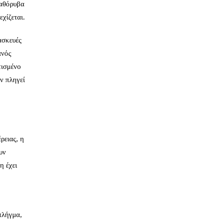
 αθόρυβα
χίζεται.
ασκευές
ανός
τισμένο
ν πληγεί
ρειας, η
υν
η έχει
πλήγμα,