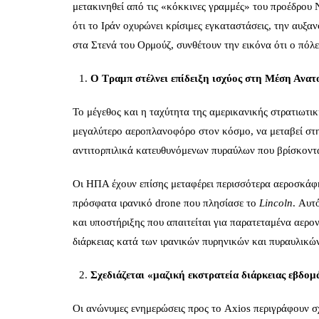
μετακινηθεί από τις «κόκκινες γραμμές» του προέδρου Ν
ότι το Ιράν οχυρώνει κρίσιμες εγκαταστάσεις, την αυξα
στα Στενά του Ορμούζ, συνθέτουν την εικόνα ότι ο πόλε
Ο Τραμπ στέλνει επίδειξη ισχύος στη Μέση Ανατ
Το μέγεθος και η ταχύτητα της αμερικανικής στρατιωτι
μεγαλύτερο αεροπλανοφόρο στον κόσμο, να μεταβεί στ
αντιτορπιλικά κατευθυνόμενων πυραύλων που βρίσκοντα
Οι ΗΠΑ έχουν επίσης μεταφέρει περισσότερα αεροσκάφη
πρόσφατα ιρανικό drone που πλησίασε το
Lincoln
. Αυτ
και υποστήριξης που απαιτείται για παρατεταμένα αερο
διάρκειας κατά των ιρανικών πυρηνικών και πυραυλικώ
Σχεδιάζεται «μαζική εκστρατεία διάρκειας εβδο
Οι ανώνυμες ενημερώσεις προς το Axios περιγράφουν σχ