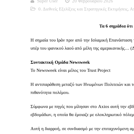
Super User
20 Φεβρουαρίου 2026
0. Διεθνείς Εξελίξεις και Στρατηγικές Εκτιμήσεις
,
Α
Τα 6 σημάδια ότι 
Η σημαία του Ιράν πριν από την Ισλαμική Επανάσταση 
υπέρ του ιρανικού λαού από μέλη της αμερικανικής…
Συντακτική Ομάδα Newsweek
Το Newsweek είναι μέλος του Trust Project
Η αντιπαράθεση μεταξύ των Ηνωμένων Πολιτειών και το
πιθανότητα πολέμου.
Σύμφωνα με πηγές που μίλησαν στο Axios αυτή την εβδο
εβδομάδων, η οποία θα έμοιαζε με ολοκληρωτικό πόλεμ
Αυτή η διαρροή, σε συνδυασμό με την επιταχυνόμενη αμ