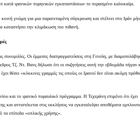
μπ κατά ιρανικών πυρηνικών εγκαταστάσεων το περασμένο καλοκαίρι.
ή κοινή γνώμη για μια παρατεταμένη σύγκρουση και στέλνει στο Ιράν μή
να καταστήσει την κλιμάκωση πιο πιθανή.
μμές
ις συνομιλίες. Οι έμμεσες διαπραγματεύσεις στη Γενεύη, με διαμεσολάβη
εδρος Τζ. Ντ. Βανς δήλωσε ότι οι συζητήσεις αυτή την εβδομάδα πήγαν 
έχει θέσει «κόκκινες γραμμές τις οποίες οι Ιρανοί δεν είναι ακόμη πρόθ
νίου και το ιρανικό πυραυλικό πρόγραμμα. Η Τεχεράνη επιμένει ότι έχει
 της και αντιστέκεται στις εκκλήσεις να εγκαταλείψει αποθέματα εμπλουτ
ό τα επίπεδα «οπλικής χρήσης».