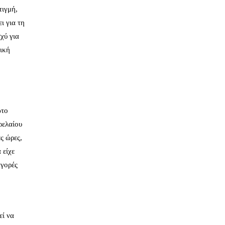
τιγμή,
ι για τη
χύ για
ική
ώτο
ρελαίου
ς ώρες,
 είχε
αγορές
εί να