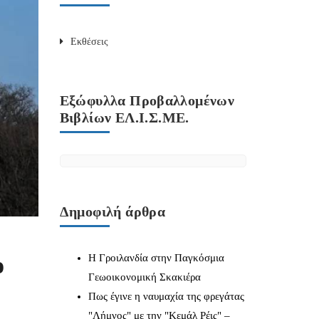
Εκθέσεις
Εξώφυλλα Προβαλλομένων
Βιβλίων ΕΛ.Ι.Σ.ΜΕ.
Δημοφιλή άρθρα
ο
Η Γροιλανδία στην Παγκόσμια
Γεωοικονομική Σκακιέρα
Πως έγινε η ναυμαχία της φρεγάτας
"Λήμνος" με την "Κεμάλ Ρέις" –