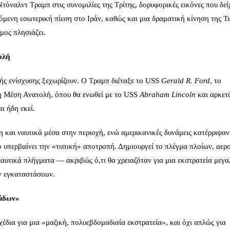
τόναλντ Τραμπ στις συνομιλίες της Τρίτης, δορυφορικές εικόνες που δε
νόμενη εσωτερική πίεση στο Ιράν, καθώς και μια δραματική κίνηση της Τ
μος πλησιάζει.
ολή
κής ενίσχυσης ξεχωρίζουν. Ο Τραμπ διέταξε το USS
Gerald R. Ford
, το
η Μέση Ανατολή, όπου θα ενωθεί με το USS
Abraham Lincoln
και αρκετ
ι ήδη εκεί.
 και ναυτικά μέσα στην περιοχή, ενώ αμερικανικές δυνάμεις κατέρριψαν
ό υπερβαίνει την «τυπική» αποτροπή. Δημιουργεί το πλέγμα πλοίων, αε
ναυτικά πλήγματα — ακριβώς ό,τι θα χρειαζόταν για μια εκστρατεία μεγα
ν εγκαταστάσεων.
μάδων»
έδια για μια «μαζική, πολυεβδομαδιαία εκστρατεία», και όχι απλώς για