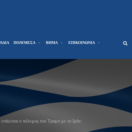
ΆΔΙΑ
ΠΟΛΥΜΈΣΑ
ΒΉΜΑ
ΕΠΙΚΟΙΝΩΝΊΑ
 επίκειται ο πόλεμος του Τραμπ με το Ιράν.