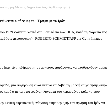
πόψεις μη Μελών
,
Δημοσιεύσεις (Αρθρογραφία)
επίκειται ο πόλεμος του Τραμπ με το Ιράν
του 1979 φαίνεται κοντά στο Καπιτώλιο των ΗΠΑ, κατά τη διάρκεια πορ
 (Διαβάστε περισσότερα) | ROBERTO SCHMIDT/AFP via Getty Images
υ Ιράν είναι εύθραυστη, με αρκετούς παράγοντες να υποδεικνύουν αυξη
μάδα, μια σύγκρουση είναι πιθανό να λάβει τη μορφή επιχείρησης διάρκ
ο, και όχι με τα στοχευμένα πλήγματα του περασμένου καλοκαιριού.
ερικανική στρατιωτική ενίσχυση στην περιοχή, την άρνηση του Ιράν να