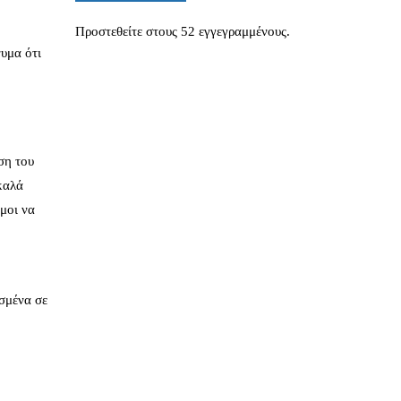
Προστεθείτε στους 52 εγγεγραμμένους.
νυμα ότι
ση του
καλά
υμοι να
ισμένα σε