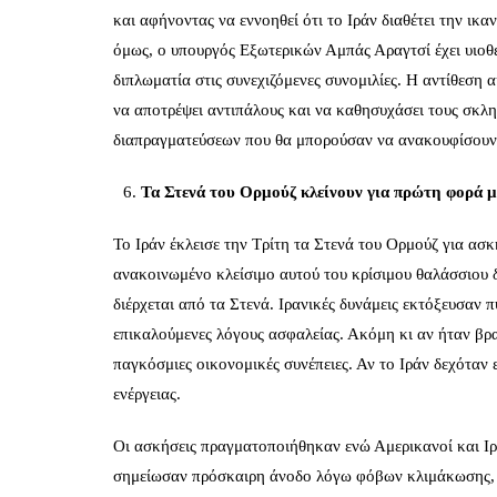
και αφήνοντας να εννοηθεί ότι το Ιράν διαθέτει την ικα
όμως, ο υπουργός Εξωτερικών Αμπάς Αραγτσί έχει υιοθετ
διπλωματία στις συνεχιζόμενες συνομιλίες. Η αντίθεση α
να αποτρέψει αντιπάλους και να καθησυχάσει τους σκλ
διαπραγματεύσεων που θα μπορούσαν να ανακουφίσουν 
Τα Στενά του Ορμούζ κλείνουν για πρώτη φορά μ
Το Ιράν έκλεισε την Τρίτη τα Στενά του Ορμούζ για ασ
ανακοινωμένο κλείσιμο αυτού του κρίσιμου θαλάσσιου 
διέρχεται από τα Στενά. Ιρανικές δυνάμεις εκτόξευσαν 
επικαλούμενες λόγους ασφαλείας. Ακόμη κι αν ήταν βρ
παγκόσμιες οικονομικές συνέπειες. Αν το Ιράν δεχόταν 
ενέργειας.
Οι ασκήσεις πραγματοποιήθηκαν ενώ Αμερικανοί και Ιρα
σημείωσαν πρόσκαιρη άνοδο λόγω φόβων κλιμάκωσης, πρ