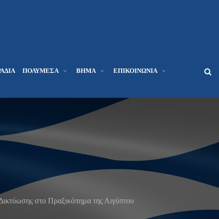
ΆΔΙΑ
ΠΟΛΥΜΈΣΑ
ΒΉΜΑ
ΕΠΙΚΟΙΝΩΝΊΑ
Δικτύωσης στο Πραξικόπημα της Αιγύπτου