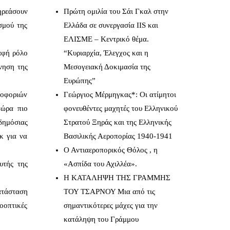
ηρεάσουν
Πρώτη ομιλία του Σάι Γκαλ στην
σμού της
Ελλάδα σε συνεργασία IIS και
ΕΛΙΣΜΕ – Κεντρικό θέμα.
αφή ρόλο
“Κυριαρχία, Έλεγχος και η
νηση της
Μεσογειακή Δοκιμασία της
Ευρώπης”
ηροφοριών
Γεώργιος Μέρμηγκας*: Οι ατίμητοι
τώρα πιο
φονευθέντες μαχητές του Ελληνικού
δημόσιας
Στρατού Ξηράς και της Ελληνικής
κ για να
Βασιλικής Αεροπορίας 1940-1941
Ο Αντιαεροπορικός Θόλος , η
υτής της
«Ασπίδα του Αχιλλέα».
Η ΚΑΤΑΛΗΨΗ ΤΗΣ ΓΡΑΜΜΗΣ
ατάσταση
ΤΟΥ ΤΣΑΡΝΟΥ Μια από τις
οοπτικές
σημαντικότερες μάχες για την
κατάληψη του Γράμμου