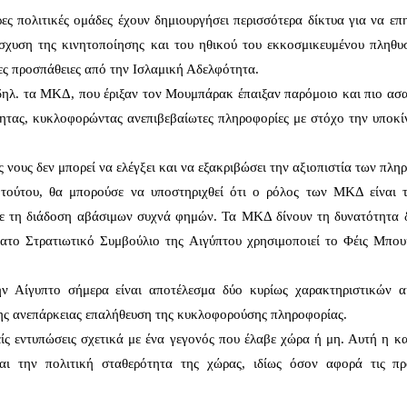
 πολιτικές ομάδες έχουν δημιουργήσει περισσότερα δίκτυα για να επ
ίσχυση της κινητοποίησης και του ηθικού του εκκοσμικευμένου πληθυ
ες προσπάθειες από την Ισλαμική Αδελφότητα.
 δηλ. τα ΜΚΔ, που έριξαν τον Μουμπάρακ έπαιξαν παρόμοιο και πιο ασ
ητας, κυκλοφορώντας ανεπιβεβαίωτες πληροφορίες με στόχο την υποκί
 νους δεν μπορεί να ελέγξει και να εξακριβώσει την αξιοπιστία των πλ
 τούτου, θα μπορούσε να υποστηριχθεί ότι ο ρόλος των ΜΚΔ είναι 
με τη διάδοση αβάσιμων συχνά φημών. Τα ΜΚΔ δίνουν τη δυνατότητα 
τατο Στρατιωτικό Συμβούλιο της Αιγύπτου χρησιμοποιεί το Φέις Μπου
 Αίγυπτο σήμερα είναι αποτέλεσμα δύο κυρίως χαρακτηριστικών α
 της ανεπάρκειας επαλήθευση της κυκλοφορούσης πληροφορίας.
ίς εντυπώσεις σχετικά με ένα γεγονός που έλαβε χώρα ή μη. Αυτή η κ
αι την πολιτική σταθερότητα της χώρας, ιδίως όσον αφορά τις πρ