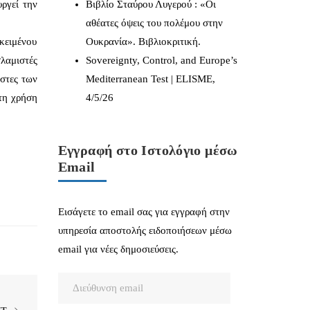
ργεί την
Βιβλίο Σταύρου Λυγερού : «Οι
αθέατες όψεις του πολέμου στην
οκειμένου
Ουκρανία». Βιβλιοκριτική.
σλαμιστές
Sovereignty, Control, and Europe’s
ήστες των
Mediterranean Test | ELISME,
τη χρήση
4/5/26
Εγγραφή στο Ιστολόγιο μέσω
Email
Εισάγετε το email σας για εγγραφή στην
υπηρεσία αποστολής ειδοποιήσεων μέσω
email για νέες δημοσιεύσεις.
Διεύθυνση
email