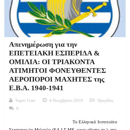
Απενημέρωση για την
ΕΠΕΤΕΙΑΚΗ ΕΣΠΕΡΙΔΑ &
ΟΜΙΛΙΑ: ΟΙ ΤΡΙΑΚΟΝΤΑ
ΑΤΙΜΗΤΟΙ ΦΟΝΕΥΘΕΝΤΕΣ
ΑΕΡΟΠΟΡΟΙ ΜΑΧΗΤΕΣ της
E.B.A. 1940-1941
Super User
4 Νοεμβρίου 2019
Ημερίδες
0
To Ελληνικό Ινστιτούτο
Στρατηγικών Μελετών (ΕΛ.Ι.Σ.ΜΕ. www.elisme.gr ), στο