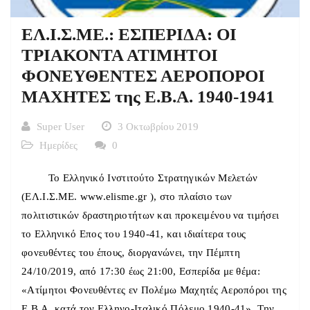
ΕΛ.Ι.Σ.ΜΕ.: ΕΣΠΕΡΙΔΑ: ΟΙ
ΤΡΙΑΚΟΝΤΑ ΑΤΙΜΗΤΟΙ
ΦΟΝΕΥΘΕΝΤΕΣ ΑΕΡΟΠΟΡΟΙ
ΜΑΧΗΤΕΣ της E.B.A. 1940-1941
Super User
3 Οκτωβρίου 2019
Ημερίδες
0
To Ελληνικό Ινστιτούτο Στρατηγικών Μελετών
(ΕΛ.Ι.Σ.ΜΕ. www.elisme.gr ), στο πλαίσιο των
πολιτιστικών δραστηριοτήτων και προκειμένου να τιμήσει
το Ελληνικό Επος του 1940-41, και ιδιαίτερα τους
φονευθέντες του έπους, διοργανώνει, την Πέμπτη
24/10/2019, από 17:30 έως 21:00, Εσπερίδα με θέμα:
«Ατίμητοι Φονευθέντες εν Πολέμω Μαχητές Αεροπόροι της
Ε.Β.Α. κατά τον Ελληνο-Ιταλικό Πόλεμο 1940-41». Την