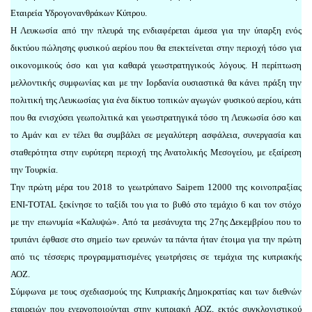
Εταιρεία Υδρογονανθράκων Κύπρου.
Η Λευκωσία από την πλευρά της ενδιαφέρεται άμεσα για την ύπαρξη ενός
δικτύου πώλησης φυσικού αερίου που θα επεκτείνεται στην περιοχή τόσο για
οικονομικούς όσο και για καθαρά γεωστρατηγικούς λόγους. Η περίπτωση
μελλοντικής συμφωνίας και με την Ιορδανία ουσιαστικά θα κάνει πράξη την
πολιτική της Λευκωσίας για ένα δίκτυο τοπικών αγωγών φυσικού αερίου, κάτι
που θα ενισχύσει γεωπολιτικά και γεωστρατηγικά τόσο τη Λευκωσία όσο και
το Αμάν και εν τέλει θα συμβάλει σε μεγαλύτερη ασφάλεια, συνεργασία και
σταθερότητα στην ευρύτερη περιοχή της Ανατολικής Μεσογείου, με εξαίρεση
την Τουρκία.
Την πρώτη μέρα του 2018 το γεωτρύπανο Saipem 12000 της κοινοπραξίας
ENI-TOTAL ξεκίνησε το ταξίδι του για το βυθό στο τεμάχιο 6 και τον στόχο
με την επωνυμία «Καλυψώ». Από τα μεσάνυχτα της 27ης Δεκεμβρίου που το
τρυπάνι έφθασε στο σημείο των ερευνών τα πάντα ήταν έτοιμα για την πρώτη
από τις τέσσερις προγραμματισμένες γεωτρήσεις σε τεμάχια της κυπριακής
ΑΟΖ.
Σύμφωνα με τους σχεδιασμούς της Κυπριακής Δημοκρατίας και των διεθνών
εταιρειών που ενεργοποιούνται στην κυπριακή ΑΟΖ, εκτός συγκλονιστικού