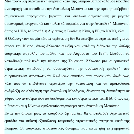
Μια τουρκική στρατιωτική ενέργεια κατά της Κύπρου θα προκαλούσε τεράστια
αναταραχή και αστάθεια στην Ανατολική Μεσόγειο και την άμεση παρέμβαση
σημαντικών παραγόντων (κρατών και διεθνών οργανισμών) με μεγάλα
οικονομικά, ενεργειακά και πολιτικά συμφέροντα στην Ανατολική Μεσόγειο,
όπως οι ΗΠΑ, το Ισραήλ, η Αίγυπτος, η Ρωσία, η Κίνα, η ΕΕ, το ΝΑΤΟ, κλπ.
Η Ουάσινγκτον σε μία τέτοια περίπτωση δεν θα επενέβαινε στρατιωτικά για να
σώσει την Κύπρο, όπως άλλωστε συνέβη και κατά τη διάρκεια της διπλής
τουρκικής εισβολής τον Ιούλιο και τον Αύγουστο του 1974. Ωστόσο, θα
καταδίκαζε πολιτικά την κίνηση της Τουρκίας. Άλλωστε μια αμερικανική
στρατιωτική αντίδραση θα συνεπαγόταν την ουσιαστική εμπλοκή των
αμερικανικών στρατιωτικών δυνάμεων εναντίον των τουρκικών δυνάμεων,
κάτι που θα επιδείνωνε περαιτέρω την κατάσταση και θα προκαλούσε
ανάφλεξη σε ολόκληρη την Ανατολική Μεσόγειο, δίνοντας τη δυνατότητα σε
χώρες που αντιστρατεύονται διπλωματικά και στρατιωτικά τις ΗΠΑ, όπως π.χ.
η Ρωσία και η Κίνα να εμπλακούν ενεργότερα στην Ανατολική Μεσόγειο.
Κατά την άποψή μου, το κουρδικό ζήτημα δεν θα αποτελούσε στρατιωτικό
εμπόδιο για πιθανή εξαπόλυση τουρκικής στρατιωτικής ενέργειας κατά της
Κύπρου. Οι τουρκικές στρατιωτικές δυνάμεις που είναι ήδη επιχειρησιακά