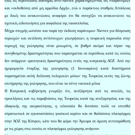
όλες τις περιπτώσεις αυστηρές αντι-Νavtex χαρακτηρίζοντάς τες «παράνομες»
και «εκδοθείσες από μη αρμόδια Αρχή», ενώ ο παράκτιος σταθμός Αττάλειας
με δικές του ανακοινώσεις αναφέρει ότι θα συνεχίζει να ανακοινώνει τις
σχετικές ειδοποιήσεις για ασφάλεια της ναυσιπλοΐας.
Μέχρι στιγμής ωστόσο και παρά την έκδοση παράνομων Navtex για δέσμευση
περιοχών και εκτέλεση αντίστοιχων γεωτρήσεων, η τουρκική παρουσία στην
περιοχή της γεώτρησης είναι μειωμένη, σε βαθμό ακόμα και πέραν της
συνηθισμένης δραστηριότητας που παρατηρείται σε περιόδους κατά τις οποίες
δεν υπάρχουν ερευνητικές δραστηριότητες εντός της κυπριακής ΑΟΖ. Από την
ημερομηνία έναρξης της γεώτρησης (1 Ιανουαρίου) κατά διαστήματα
παρατηρείται απλή διέλευση πολεμικών μέσων της Τουρκίας εκτός της ζώνης
επιτήρησης της γεώτρησης, που είναι τα πέντε ναυτικά μίλια.
Η Κυπριακή κυβέρνηση γνωρίζει ότι, ανεξάρτητα από τις απειλές, τις
προκλήσεις και τις παραβιάσεις της Τουρκίας κατά της ανεξαρτησίας και της
εδαφικής της ακεραιότητας, η τελευταία θα διστάσει πολύ να επιτεθεί
στρατιωτικά σε εγκαταστάσεις φυσικού αερίου και σε θαλάσσιες πλατφόρμες
στην ΑΟΖ της Κύπρου, κάτι που θα φέρει την Άγκυρα σε άμεση αντιπαράθεση
με τις χώρες στις οποίες οι πλατφόρμες γεώτρησης ανήκουν.