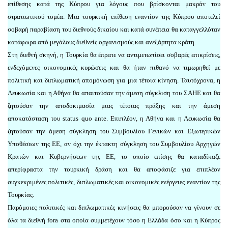
επίθεσης κατά της Κύπρου για λόγους που βρίσκονται μακράν του
στρατιωτικού τομέα. Μια τουρκική επίθεση εναντίον της Κύπρου αποτελεί
σοβαρή παραβίαση του διεθνούς δικαίου και κατά συνέπεια θα καταγγελλόταν
κατάφωρα από μεγάλους διεθνείς οργανισμούς και ανεξάρτητα κράτη.
Στη διεθνή σκηνή, η Τουρκία θα έπρεπε να αντιμετωπίσει σοβαρές επικρίσεις,
ενδεχόμενες οικονομικές κυρώσεις και θα ήταν πιθανό να τιμωρηθεί με
πολιτική και διπλωματική απομόνωση για μια τέτοια κίνηση. Ταυτόχρονα, η
Λευκωσία και η Αθήνα θα απαιτούσαν την άμεση σύγκλιση του ΣΑΗΕ και θα
ζητούσαν την αποδοκιμασία μιας τέτοιας πράξης και την άμεση
αποκατάσταση του status quo ante. Επιπλέον, η Αθήνα και η Λευκωσία θα
ζητούσαν την άμεση σύγκληση του Συμβουλίου Γενικών και Εξωτερικών
Υποθέσεων της ΕΕ, αν όχι την έκτακτη σύγκληση του Συμβουλίου Αρχηγών
Κρατών και Κυβερνήσεων της ΕΕ, το οποίο επίσης θα καταδίκαζε
απερίφραστα την τουρκική δράση και θα αποφάσιζε για επιπλέον
συγκεκριμένες πολιτικές, διπλωματικές και οικονομικές ενέργειες εναντίον της
Τουρκίας.
Παρόμοιες πολιτικές και διπλωματικές κινήσεις θα μπορούσαν να γίνουν σε
όλα τα διεθνή fora στα οποία συμμετέχουν τόσο η Ελλάδα όσο και η Κύπρος