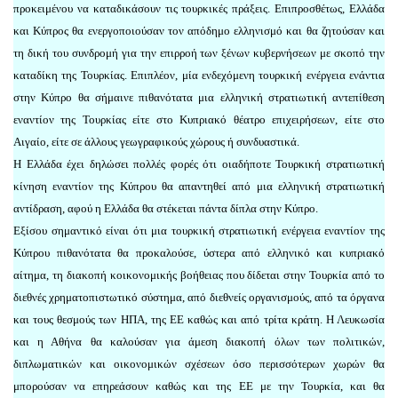
προκειμένου να καταδικάσουν τις τουρκικές πράξεις. Eπιπροσθέτως, Ελλάδα
και Κύπρος θα ενεργοποιούσαν τον απόδημο ελληνισμό και θα ζητούσαν και
τη δική του συνδρομή για την επιρροή των ξένων κυβερνήσεων με σκοπό την
καταδίκη της Τουρκίας. Επιπλέον, μία ενδεχόμενη τουρκική ενέργεια ενάντια
στην Κύπρο θα σήμαινε πιθανότατα μια ελληνική στρατιωτική αντεπίθεση
εναντίον της Τουρκίας είτε στο Κυπριακό θέατρο επιχειρήσεων, είτε στο
Αιγαίο, είτε σε άλλους γεωγραφικούς χώρους ή συνδυαστικά.
Η Ελλάδα έχει δηλώσει πολλές φορές ότι οιαδήποτε Τουρκική στρατιωτική
κίνηση εναντίον της Κύπρου θα απαντηθεί από μια ελληνική στρατιωτική
αντίδραση, αφού η Ελλάδα θα στέκεται πάντα δίπλα στην Κύπρο.
Εξίσου σημαντικό είναι ότι μια τουρκική στρατιωτική ενέργεια εναντίον της
Κύπρου πιθανότατα θα προκαλούσε, ύστερα από ελληνικό και κυπριακό
αίτημα, τη διακοπή κοικονομικής βοήθειας που δίδεται στην Τουρκία από το
διεθνές χρηματοπιστωτικό σύστημα, από διεθνείς οργανισμούς, από τα όργανα
και τους θεσμούς των ΗΠΑ, της ΕΕ καθώς και από τρίτα κράτη. Η Λευκωσία
και η Αθήνα θα καλούσαν για άμεση διακοπή όλων των πολιτικών,
διπλωματικών και οικονομικών σχέσεων όσο περισσότερων χωρών θα
μπορούσαν να επηρεάσουν καθώς και της ΕΕ με την Τουρκία, και θα