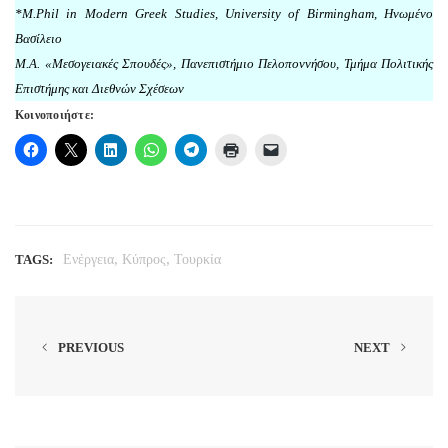
*M.Phil in Modern Greek Studies, University of Birmingham, Ηνωμένο
Βασίλειο
M.A. «Μεσογειακές Σπουδές», Πανεπιστήμιο Πελοποννήσου, Τμήμα Πολιτικής
Επιστήμης και Διεθνών Σχέσεων
Κοινοποιήστε:
,
,
TAGS:
Ενέργεια
Κύπρος
Τουρκία
PREVIOUS
NEXT