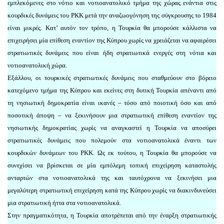
εμπλεκόμενες στο νότιο και νοτιοανατολικό τμήμα της χώρας ενάντια στις
κουρδικές δυνάμεις του PKK μετά την αναζωογόνηση της σύγκρουσης το 1984
είναι μικρές. Κατ’ αυτόν τον τρόπο, η Τουρκία θα μπορούσε κάλλιστα να
επιχειρήσει μία επίθεση εναντίον της Κύπρου χωρίς να χρειάζεται να αφαιρέσει
στρατιωτικές δυνάμεις που είναι ήδη στρατιωτικά ενεργές στη νότια και
νοτιοανατολική χώρα.
Εξάλλου, οι τουρκικές στρατιωτικές δυνάμεις που σταθμεύουν στο βόρειο
κατεχόμενο τμήμα της Κύπρου και εκείνες στη δυτική Τουρκία απέναντι από
τη νησιωτική δημοκρατία είναι ικανές – τόσο από ποιοτική όσο και από
ποσοτική άποψη – να ξεκινήσουν μια στρατιωτική επίθεση εναντίον της
νησιωτικής δημοκρατίας χωρίς να αναγκαστεί η Τουρκία να αποσύρει
στρατιωτικές δυνάμεις που πολεμούν στα νοτιοανατολικά έναντι των
κουρδικών δυνάμεων του ΡΚΚ. Ως εκ τούτου, η Τουρκία θα μπορούσε να
συνεχίσει να βρίσκεται σε μία εμπόλεμη τοπική επιχείρηση καταστολής
ανταρτών στα νοτιοανατολικά της και ταυτόχρονα να ξεκινήσει μια
μεγαλύτερη στρατιωτική επιχείρηση κατά της Κύπρου χωρίς να διακινδυνεύσει
μια στρατιωτική ήττα στα νοτιοανατολικά.
Στην πραγματικότητα, η Τουρκία αποτρέπεται από την έναρξη στρατιωτικής