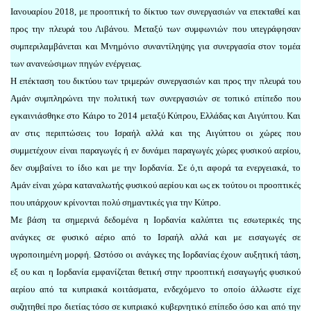
Ιανουαρίου 2018, με προοπτική το δίκτυο των συνεργασιών να επεκταθεί και
προς την πλευρά του Λιβάνου. Μεταξύ των συμφωνιών που υπεγράφησαν
συμπεριλαμβάνεται και Μνημόνιο συναντίληψης για συνεργασία στον τομέα
των ανανεώσιμων πηγών ενέργειας.
Η επέκταση του δικτύου των τριμερών συνεργασιών και προς την πλευρά του
Αμάν συμπληρώνει την πολιτική των συνεργασιών σε τοπικό επίπεδο που
εγκαινιάσθηκε στο Κάιρο το 2014 μεταξύ Κύπρου, Ελλάδας και Αιγύπτου. Και
αν στις περιπτώσεις του Ισραήλ αλλά και της Αιγύπτου οι χώρες που
συμμετέχουν είναι παραγωγές ή εν δυνάμει παραγωγές χώρες φυσικού αερίου,
δεν συμβαίνει το ίδιο και με την Ιορδανία. Σε ό,τι αφορά τα ενεργειακά, το
Αμάν είναι χώρα καταναλωτής φυσικού αερίου και ως εκ τούτου οι προοπτικές
που υπάρχουν κρίνονται πολύ σημαντικές για την Κύπρο.
Με βάση τα σημερινά δεδομένα η Ιορδανία καλύπτει τις εσωτερικές της
ανάγκες σε φυσικό αέριο από το Ισραήλ αλλά και με εισαγωγές σε
υγροποιημένη μορφή. Ωστόσο οι ανάγκες της Ιορδανίας έχουν αυξητική τάση,
εξ ου και η Ιορδανία εμφανίζεται θετική στην προοπτική εισαγωγής φυσικού
αερίου από τα κυπριακά κοιτάσματα, ενδεχόμενο το οποίο άλλωστε είχε
συζητηθεί προ διετίας τόσο σε κυπριακό κυβερνητικό επίπεδο όσο και από την