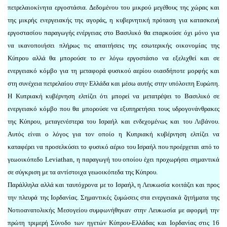
πετρελαιοκίνητα εργοστάσια. Δεδομένου του μικρού μεγέθους της χώρας και
της μικρής ενεργειακής της αγοράς, η κυβερνητική πρόταση για κατασκευή
εργοστασίου παραγωγής ενέργειας στο Βασιλικό θα επαρκούσε όχι μόνο για
να ικανοποιήσει πλήρως τις απαιτήσεις της εσωτερικής οικονομίας της
Κύπρου αλλά θα μπορούσε το εν λόγω εργοστάσιο να εξελιχθεί και σε
ενεργειακό κόμβο για τη μεταφορά φυσικού αερίου οιασδήποτε μορφής και
στη συνέχεια πετρελαίου στην Ελλάδα και μέσω αυτής στην υπόλοιπη Ευρώπη.
Η Κυπριακή κυβέρνηση ελπίζει ότι μπορεί να μετατρέψει το Βασιλικό σε
ενεργειακό κόμβο που θα μπορούσε να εξυπηρετήσει τους υδρογονάνθρακες
της Κύπρου, μεταγενέστερα του Ισραήλ και ενδεχομένως και του Λιβάνου.
Αυτός είναι ο λόγος για τον οποίο η Κυπριακή κυβέρνηση ελπίζει να
καταφέρει να προσελκύσει το φυσικό αέριο του Ισραήλ που προέρχεται από το
γεωοικόπεδο Leviathan, η παραγωγή του οποίου έχει προχωρήσει σημαντικά
σε σύγκριση με τα αντίστοιχα γεωοικόπεδα της Κύπρου.
Παράλληλα αλλά και ταυτόχρονα με το Ισραήλ, η Λευκωσία κοιτάζει και προς
την πλευρά της Ιορδανίας. Σημαντικές ζυμώσεις στα ενεργειακά ζητήματα της
Νοτιοανατολικής Μεσογείου συμφωνήθηκαν στην Λευκωσία με αφορμή την
πρώτη τριμερή Σύνοδο των ηγετών Κύπρου-Ελλάδας και Ιορδανίας στις 16