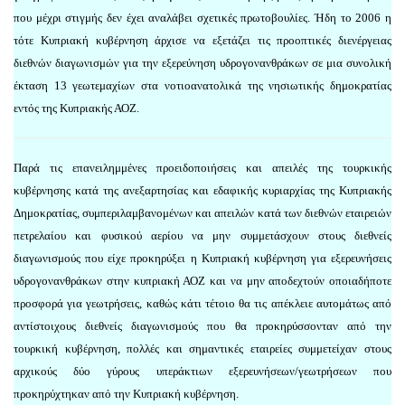
που μέχρι στιγμής δεν έχει αναλάβει σχετικές πρωτοβουλίες. Ήδη το 2006 η
τότε Κυπριακή κυβέρνηση άρχισε να εξετάζει τις προοπτικές διενέργειας
διεθνών διαγωνισμών για την εξερεύνηση υδρογονανθράκων σε μια συνολική
έκταση 13 γεωτεμαχίων στα νοτιοανατολικά της νησιωτικής δημοκρατίας
εντός της Κυπριακής ΑΟΖ.
Παρά τις επανειλημμένες προειδοποιήσεις και απειλές της τουρκικής
κυβέρνησης κατά της ανεξαρτησίας και εδαφικής κυριαρχίας της Κυπριακής
Δημοκρατίας, συμπεριλαμβανομένων και απειλών κατά των διεθνών εταιρειών
πετρελαίου και φυσικού αερίου να μην συμμετάσχουν στους διεθνείς
διαγωνισμούς που είχε προκηρύξει η Κυπριακή κυβέρνηση για εξερευνήσεις
υδρογονανθράκων στην κυπριακή ΑΟΖ και να μην αποδεχτούν οποιαδήποτε
προσφορά για γεωτρήσεις, καθώς κάτι τέτοιο θα τις απέκλειε αυτομάτως από
αντίστοιχους διεθνείς διαγωνισμούς που θα προκηρύσσονταν από την
τουρκική κυβέρνηση, πολλές και σημαντικές εταιρείες συμμετείχαν στους
αρχικούς δύο γύρους υπεράκτιων εξερευνήσεων/γεωτρήσεων που
προκηρύχτηκαν από την Κυπριακή κυβέρνηση.