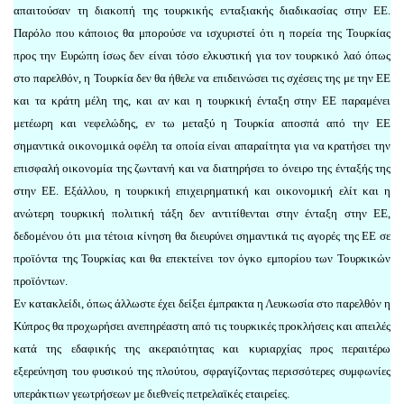
απαιτούσαν τη διακοπή της τουρκικής ενταξιακής διαδικασίας στην ΕΕ.
Παρόλο που κάποιος θα μπορούσε να ισχυριστεί ότι η πορεία της Τουρκίας
προς την Ευρώπη ίσως δεν είναι τόσο ελκυστική για τον τουρκικό λαό όπως
στο παρελθόν, η Τουρκία δεν θα ήθελε να επιδεινώσει τις σχέσεις της με την ΕΕ
και τα κράτη μέλη της, και αν και η τουρκική ένταξη στην ΕΕ παραμένει
μετέωρη και νεφελώδης, εν τω μεταξύ η Τουρκία αποσπά από την ΕΕ
σημαντικά οικονομικά οφέλη τα οποία είναι απαραίτητα για να κρατήσει την
επισφαλή οικονομία της ζωντανή και να διατηρήσει το όνειρο της ένταξής της
στην ΕΕ. Εξάλλου, η τουρκική επιχειρηματική και οικονομική ελίτ και η
ανώτερη τουρκική πολιτική τάξη δεν αντιτίθενται στην ένταξη στην ΕΕ,
δεδομένου ότι μια τέτοια κίνηση θα διευρύνει σημαντικά τις αγορές της ΕΕ σε
προϊόντα της Τουρκίας και θα επεκτείνει τον όγκο εμπορίου των Τουρκικών
προϊόντων.
Εν κατακλείδι, όπως άλλωστε έχει δείξει έμπρακτα η Λευκωσία στο παρελθόν η
Κύπρος θα προχωρήσει ανεπηρέαστη από τις τουρκικές προκλήσεις και απειλές
κατά της εδαφικής της ακεραιότητας και κυριαρχίας προς περαιτέρω
εξερεύνηση του φυσικού της πλούτου, σφραγίζοντας περισσότερες συμφωνίες
υπεράκτιων γεωτρήσεων με διεθνείς πετρελαϊκές εταιρείες.