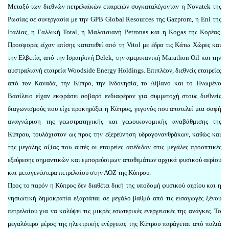
Μεταξύ των διεθνών πετρελαϊκών εταιρειών συγκαταλέγονταν η Novatek της
Ρωσίας σε συνεργασία με την GPB Global Resources της Gazprom, η Eni της
Ιταλίας, η Γαλλική Τοtal, η Μαλαισιανή Petronas και η Kogas της Κορέας.
Προσφορές είχαν επίσης κατατεθεί από τη Vitol με έδρα τις Κάτω Χώρες και
την Ελβετία, από την Ισραηλινή Delek, την αμερικανική Marathon Oil και την
αυστραλιανή εταιρεία Woodside Energy Holdings. Επιπλέον, διεθνείς εταιρείες
από τον Καναδά, την Κύπρο, την Ινδονησία, το Λίβανο και το Ηνωμένο
Βασίλειο είχαν εκφράσει σοβαρό ενδιαφέρον για συμμετοχή στους διεθνείς
διαγωνισμούς που είχε προκηρύξει η Κύπρος, γεγονός που αποτελεί μια σαφή
αναγνώριση της γεωστρατηγικής και γεωοικονομικής αναβάθμισης της
Κύπρου, τουλάχιστον ως προς την εξερεύνηση υδρογονανθράκων, καθώς και
της μεγάλης αξίας που αυτές οι εταιρείες απέδιδαν στις μεγάλες προοπτικές
εξεύρεσης σημαντικών και εμπορεύσιμων αποθεμάτων αρχικά φυσικού αερίου
και μεταγενέστερα πετρελαίου στην ΑΟΖ της Κύπρου.
Προς το παρόν η Κύπρος δεν διαθέτει δική της υποδομή φυσικού αερίου και η
νησιωτική δημοκρατία εξαρτάται σε μεγάλο βαθμό από τις εισαγωγές ξένου
πετρελαίου για να καλύψει τις μικρές εσωτερικές ενεργειακές της ανάγκες. Το
μεγαλύτερο μέρος της ηλεκτρικής ενέργειας της Κύπρου παράγεται από παλιά