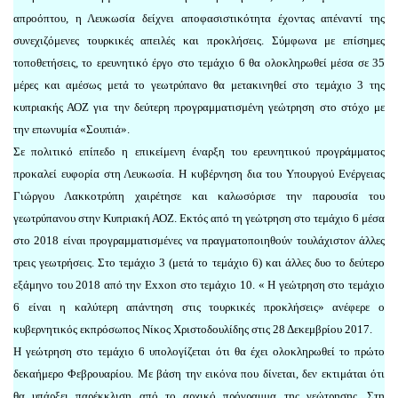
απροόπτου, η Λευκωσία δείχνει αποφασιστικότητα έχοντας απέναντί της
συνεχιζόμενες τουρκικές απειλές και προκλήσεις. Σύμφωνα με επίσημες
τοποθετήσεις, το ερευνητικό έργο στο τεμάχιο 6 θα ολοκληρωθεί μέσα σε 35
μέρες και αμέσως μετά το γεωτρύπανο θα μετακινηθεί στο τεμάχιο 3 της
κυπριακής ΑΟΖ για την δεύτερη προγραμματισμένη γεώτρηση στο στόχο με
την επωνυμία «Σουπιά».
Σε πολιτικό επίπεδο η επικείμενη έναρξη του ερευνητικού προγράμματος
προκαλεί ευφορία στη Λευκωσία. Η κυβέρνηση δια του Υπουργού Ενέργειας
Γιώργου Λακκοτρύπη χαιρέτησε και καλωσόρισε την παρουσία του
γεωτρύπανου στην Κυπριακή ΑΟΖ. Εκτός από τη γεώτρηση στο τεμάχιο 6 μέσα
στο 2018 είναι προγραμματισμένες να πραγματοποιηθούν τουλάχιστον άλλες
τρεις γεωτρήσεις. Στο τεμάχιο 3 (μετά το τεμάχιο 6) και άλλες δυο το δεύτερο
εξάμηνο του 2018 από την Exxon στο τεμάχιο 10. « Η γεώτρηση στο τεμάχιο
6 είναι η καλύτερη απάντηση στις τουρκικές προκλήσεις» ανέφερε ο
κυβερνητικός εκπρόσωπος Νίκος Χριστοδουλίδης στις 28 Δεκεμβρίου 2017.
Η γεώτρηση στο τεμάχιο 6 υπολογίζεται ότι θα έχει ολοκληρωθεί το πρώτο
δεκαήμερο Φεβρουαρίου. Με βάση την εικόνα που δίνεται, δεν εκτιμάται ότι
θα υπάρξει παρέκκλιση από το αρχικό πρόγραμμα της γεώτρησης. Στη