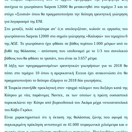
συνέχεια το γεωτρύπανο Saipem 12000 θα μετακινηθεί στο τεμάχιο 3 και το
στόχο «Σουπιά» όπου θα πραγματοποιήσει την δεύτερη ερευνητική γεώτρηση
για λογαριασμό της ΕΝΙ.
Στο μεταξύ, πολύ καλύτερα απ’ ό,τι υπολογιζόταν, κυλούν οι εργασίες του
γεωτρύπανου Saipem 12000 στο σημείο γεώτρησης «Καλυψώ» του τεμαχίου 6
της ΑΟΖ. Το γεωτρύπανο έχει φθάσει σε βάθος περίπου 1.000 μέτρων από το
βυθό της θάλασσας – απόσταση που ισοδυναμεί με το 1/3 του συνολικού
βάθους που θα φθάσει το τρυπάνι, που είναι τα 3.657 μέτρα.
Η λήξη των προγραμματισμένων ερευνητικών γεωτρήσεων για το 2018 θα
πέσει στο τεμάχιο 10 όπου η αμερικανική Exxon έχει ανακοινώσει ότι θα
πραγματοποιήσει το δεύτερο εξάμηνο το 2018 δύο γεωτρήσεις.
Η Τουρκία επανήλθε προκλητική στον «ψυχρό πόλεμο» που διεξάγει κατά της
Κύπρου με νέες παράνομες Navtex, εκ των οποίων η πρώτη ουσιαστικά
περικυκλώνει την Κύπρο από βορειοδυτικά του Ακάμα μέχρι νοτιοανατολικά
του Κάβο Γκρέκο.
Είναι χαρακτηριστικό ότι η έκταση της θαλάσσιας ζώνης που αφορά τη
συγκεκριμένη πρόκληση αντιστοιχεί σε 41.000 τετραγωνικά χιλιόμετρα και ο
σκοπός είναι η «ρυμούλκηση υποβρυχίων συσκευών». Περιλαμβάνει μεγάλες