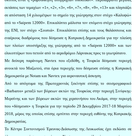
εκτάσεις των τεμαχίων «1», «2», «3», «6», «7», «8», «9», «13» και πλησιάζει
σε απόσταση 14 χιλιομέτρων το σημείο της γεώτρησης στον στόχο «Καλυψώ»
από τo «Saipem 12000». Επικαλύπτει μάλιστα τον επόμενο στόχο γεώτρησης
της ΕΝΙ, τον στόχο «Σουπιά». Επικαλύπτει επίσης και τους θαλάσσιους και
εναέριους διαδρόμους που δέσμευσε η Κυπριακή Δημοκρατία για την πλεύση
των πλοίων υποστήριξης της γεώτρησης από το «Saipem 12000» και των
ελικοπτέρων που πετούν από το αεροδρόμιο Λάρνακας προς το γεωτρύπανο.
Με δεύτερη παράνομη Navtex που εξεδόθη, η Τουρκία δέσμευσε περιοχή
ανοικτά του Μαζωτού, στα όρια περιοχής που δέσμευσε επίσης η Κυπριακή
Δημοκρατία με Notam και Navtex για αεροναυτική άσκηση.
Από το απόγευμα της Πρωτοχρονιάς ξεκίνησε επίσης το σεισμογραφικό
«Barbaros» μεταξύ των βόρειων ακτών της Τουρκίας στην περιοχή Σινίφκης-
Μερσίνης και των βόρειων ακτών της χερσονήσου του Ακάμα, στην περιοχή
που «δέσμευσε» η Τουρκία για την περίοδο 29 Δεκεμβρίου 2017-18 Μαρτίου
2018, μέρος της οποίας επίσης εμπίπτει στην περιοχή ευθύνης της Κυπριακής
Δημοκρατίας.
Το Κέντρο Συντονισμού Έρευνας-Διάσωσης της Λευκωσίας έχει εκδώσει σε