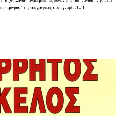
ρος “αρχιπέλαγος” αναφέρεται ως συνώνυμος του “Αιγαίου”, φέρεται
 την περιγραφή της γεωγραφικής φυσιογνωμίας […]