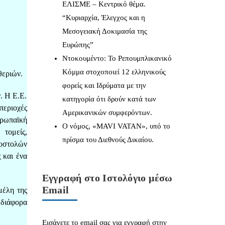
ΕΛΙΣΜΕ – Κεντρικό θέμα.
“Κυριαρχία, Έλεγχος και η
Μεσογειακή Δοκιμασία της
Ευρώπης”
Ντοκουμέντο: Το Ρεπουμπλικανικό
Κόμμα στοχοποιεί 12 ελληνικούς
θεριών.
φορείς και Ιδρύματα με την
. Η Ε.Ε.
κατηγορία ότι δρούν κατά των
περιοχές
Αμερικανικών συμφερόντων.
υρωπαϊκή
Ο νόμος, «MAVI VATAN», υπό το
τομείς,
πρίσμα του Διεθνούς Δικαίου.
ποστολών
 και ένα
Εγγραφή στο Ιστολόγιο μέσω
Email
μέλη της
διάφορα
Εισάγετε το email σας για εγγραφή στην