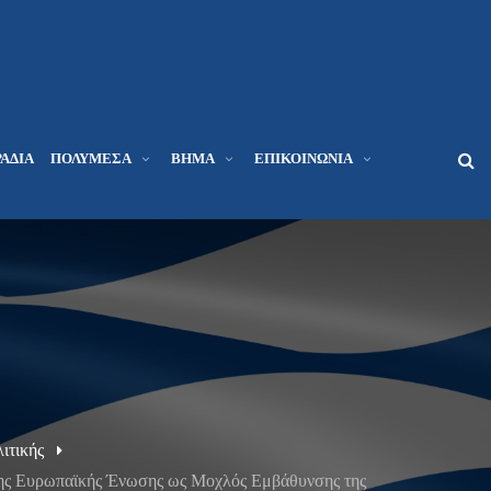
ΆΔΙΑ
ΠΟΛΥΜΈΣΑ
ΒΉΜΑ
ΕΠΙΚΟΙΝΩΝΊΑ
ιτικής
 της Ευρωπαϊκής Ένωσης ως Μοχλός Εμβάθυνσης της