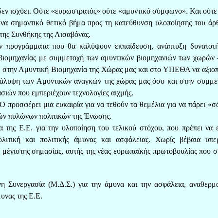
 δεν ισχύει. Ούτε «ευρωστρατός» ούτε «αμυντικό σύμφωνο». Και ούτε
ένα σημαντικό θετικό βήμα προς τη κατεύθυνση υλοποίησης του άρ
της Συνθήκης της Λισαβόνας.
ύν προγράμματα που θα καλύψουν εκπαίδευση, ανάπτυξη δυνατοτ
ς βιομηχανίας με συμμετοχή των αμυντικών βιομηχανιών των χωρών
α στην Αμυντική Βιομηχανία της Χώρας μας και στο ΥΠΕΘΑ να αξιο
 κάλυψη των Αμυντικών αναγκών της χώρας μας όσο και στην συμμε
ιών που εμπεριέχουν τεχνολογίες αιχμής.
 προσφέρει μια ευκαιρία για να τεθούν τα θεμέλια για να πάρει «σ
κών πυλώνων πολιτικών της Ένωσης.
 της Ε.Ε. για την υλοποίηση του τελικού στόχου, που πρέπει να ε
λιτική και πολιτικής άμυνας και ασφάλειας. Χωρίς βέβαια υπε
ς μέγιστης σημασίας, αυτής της νέας ευρωπαϊκής πρωτοβουλίας που σ
Συνεργασία (Μ.Δ.Σ.) για την άμυνα και την ασφάλεια, αναθερμα
υνας της Ε.Ε.