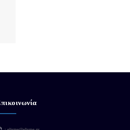
πικοινωνία
elisme@elisme.gr