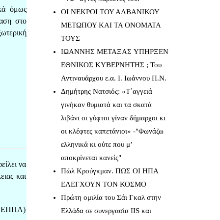
κά όμως
ΟΙ ΝΕΚΡΟΙ ΤΟΥ ΑΛΒΑΝΙΚΟΥ
ραση στο
ΜΕΤΩΠΟΥ ΚΑΙ ΤΑ ΟΝΟΜΑΤΑ
ξωτερική
ΤΟΥΣ
IΩΑΝΝΗΣ ΜΕΤΑΞΑΣ YΠΗΡΞΕΝ
ΕΘΝΙΚΟΣ ΚΥΒΕΡΝΗΤΗΣ ; Του
Αντιναυάρχου ε.α. Ι. Ιωάννου Π.Ν.
Δημήτρης Νατσιός: «Τ΄αγγειά
γινήκαν θυμιατά και τα σκατά
λιβάνι οι γύφτοι γίναν δήμαρχοι κι
οι κλέφτες καπετάνιοι» -"Φωνάζω
ελληνικά κι ούτε που μ’
αποκρίνεται κανείς"
είλει να
Πώλ Κρούγκμαν. ΠΩΣ ΟΙ ΗΠΑ
ειας και
ΕΛΕΓΧΟΥΝ ΤΟΝ ΚΟΣΜΟ
Πρώτη ομιλία του Σάι Γκαλ στην
 (ΚΕΠΠΑ)
Ελλάδα σε συνεργασία IIS και