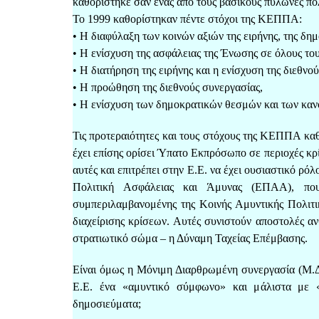
καθορίστηκε σαν ένας από τους βασικούς πυλώνες πο
Το 1999 καθορίστηκαν πέντε στόχοι της ΚΕΠΠΑ:
• Η διαφύλαξη των κοινών αξιών της ειρήνης, της δη
• Η ενίσχυση της ασφάλειας της Ένωσης σε όλους του
• Η διατήρηση της ειρήνης και η ενίσχυση της διεθνο
• Η προώθηση της διεθνούς συνεργασίας,
• Η ενίσχυση των δημοκρατικών θεσμών και των καν
Τις προτεραιότητες και τους στόχους της ΚΕΠΠΑ κα
έχει επίσης ορίσει Ύπατο Εκπρόσωπο σε περιοχές κρί
αυτές και επιτρέπει στην Ε.Ε. να έχει ουσιαστικό ρό
Πολιτική Ασφάλειας και Άμυνας (ΕΠΑΑ), που
συμπεριλαμβανομένης της Κοινής Αμυντικής Πολιτ
διαχείρισης κρίσεων. Αυτές συνιστούν αποστολές αν
στρατιωτικό σώμα – η Δύναμη Ταχείας Επέμβασης.
Είναι όμως η Μόνιμη Διαρθρωμένη συνεργασία (Μ.Δ
Ε.Ε. ένα «αμυντικό σύμφωνο» και μάλιστα με 
δημοσιεύματα;