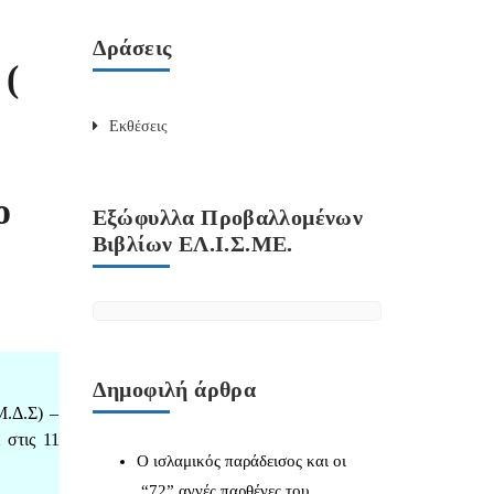
Δράσεις
 (
Εκθέσεις
ο
Εξώφυλλα Προβαλλομένων
Βιβλίων ΕΛ.Ι.Σ.ΜΕ.
Δημοφιλή άρθρα
Μ.Δ.Σ) –
 στις 11
Ο ισλαμικός παράδεισος και οι
“72” αγνές παρθένες του.