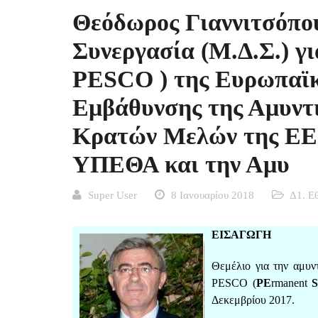
Θεόδωρος Γιαννιτσόπο
Συνεργασία (Μ.Δ.Σ.) γι
PESCO ) της Ευρωπαϊ
Εμβάθυνσης της Αμυντι
Κρατών Μελών της ΕΕ 
ΥΠΕΘΑ και την Αμυ
Super User
8 Ιανουαρίου 2018
Δ1. Ε
ΕΙΣΑΓΩΓΗ
Θεμέλιο για την αμυν
PESCO (
PE
rmanent
Δεκεμβρίου 2017.