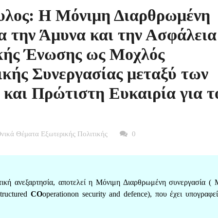
υλος: Η Μόνιμη Διαρθρωμένη
α την Άμυνα και την Ασφάλεια
κής Ένωσης ως Μοχλός
κής Συνεργασίας μεταξύ των
και Πρώτιστη Ευκαιρία για τ
θνικά Θέματα Εξωτερικής Πολιτικής
0
τική ανεξαρτησία, αποτελεί η Μόνιμη Διαρθρωμένη συνεργασία ( 
S
tructured
CO
operationon security and defence), που έχει υπογραφεί