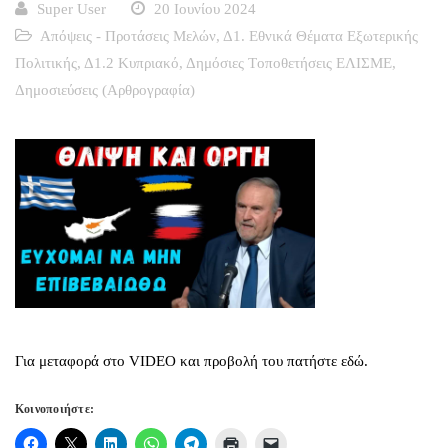
Super User
20 Ιουνίου 2024
Απόψεις - Προτάσεις Μελών
,
Δ1. Εθνικά Θέματα Εξωτερικής
Πολιτικής
,
Δ1.2 Κυπριακό
,
Δημόσιες Tοποθετήσεις ΕΛΙΣΜΕ
,
Δημοσιεύσεις (Αρθρογραφία)
Για μεταφορά στο VIDEO και προβολή του πατήστε εδώ.
Κοινοποιήστε: