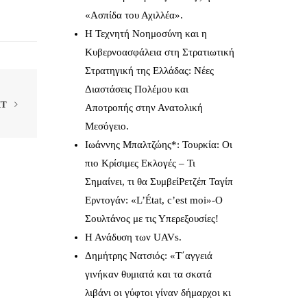
«Ασπίδα του Αχιλλέα».
Η Τεχνητή Νοημοσύνη και η
Κυβερνοασφάλεια στη Στρατιωτική
Στρατηγική της Ελλάδας: Νέες
Διαστάσεις Πολέμου και
XT
Αποτροπής στην Ανατολική
Μεσόγειο.
Ιωάννης Μπαλτζώης*: Τουρκία: Οι
πιο Κρίσιμες Εκλογές – Τι
Σημαίνει, τι θα ΣυμβείΡετζέπ Ταγίπ
Ερντογάν: «L’État, c’est moi»-Ο
Σουλτάνος με τις Υπερεξουσίες!
Η Ανάδυση των UAVs.
Δημήτρης Νατσιός: «Τ΄αγγειά
γινήκαν θυμιατά και τα σκατά
λιβάνι οι γύφτοι γίναν δήμαρχοι κι