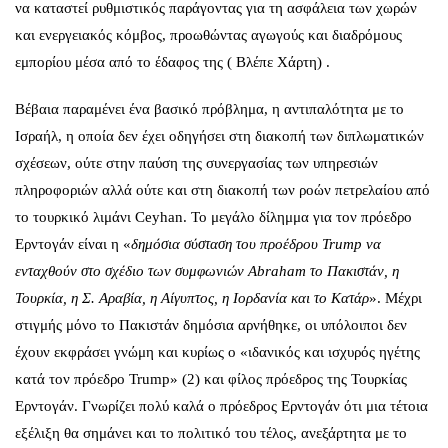
να καταστεί ρυθμιστικός παράγοντας για τη ασφάλεια των χωρών
και ενεργειακός κόμβος, προωθώντας αγωγούς και διαδρόμους
εμπορίου μέσα από το έδαφος της ( Βλέπε Χάρτη) .
Βέβαια παραμένει ένα βασικό πρόβλημα, η αντιπαλότητα με το
Ισραήλ, η οποία δεν έχει οδηγήσει στη διακοπή των διπλωματικών
σχέσεων, ούτε στην παύση της συνεργασίας των υπηρεσιών
πληροφοριών αλλά ούτε και στη διακοπή των ροών πετρελαίου από
το τουρκικό λιμάνι Ceyhan. Το μεγάλο δίλημμα για τον πρόεδρο
Ερντογάν είναι η «
δημόσια σύσταση του προέδρου
Trump
να
ενταχθούν στο σχέδιο των συμφωνιών
Abraham
το Πακιστάν, η
Τουρκία, η Σ. Αραβία, η Αίγυπτος, η Ιορδανία και το Κατάρ
». Μέχρι
στιγμής μόνο το Πακιστάν δημόσια αρνήθηκε, οι υπόλοιποι δεν
έχουν εκφράσει γνώμη και κυρίως ο «ιδανικός και ισχυρός ηγέτης
κατά τον πρόεδρο Trump» (2) και φίλος πρόεδρος της Τουρκίας
Ερντογάν. Γνωρίζει πολύ καλά ο πρόεδρος Ερντογάν ότι μια τέτοια
εξέλιξη θα σημάνει και το πολιτικό του τέλος, ανεξάρτητα με το