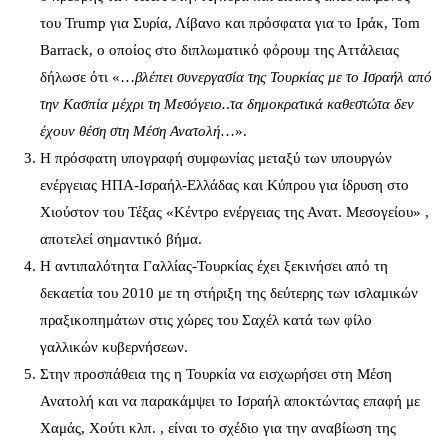
του Trump για Συρία, Λίβανο και πρόσφατα για το Ιράκ, Tom
Barrack, ο οποίος στο διπλωματικό φόρουμ της Αττάλειας
δήλωσε ότι «…
βλέπει συνεργασία της Τουρκίας με το Ισραήλ από
την Κασπία μέχρι τη Μεσόγειο.
.
τα δημοκρατικά καθεστώτα δεν
έχουν θέση στη Μέση Ανατολή
…».
Η πρόσφατη υπογραφή συμφωνίας μεταξύ των υπουργών
ενέργειας ΗΠΑ-Ισραήλ-Ελλάδας και Κύπρου για ίδρυση στο
Χιούστον του Τέξας «Κέντρο ενέργειας της Ανατ. Μεσογείου» ,
αποτελεί σημαντικό βήμα.
Η αντιπαλότητα Γαλλίας-Τουρκίας έχει ξεκινήσει από τη
δεκαετία του 2010 με τη στήριξη της δεύτερης των ισλαμικών
πραξικοπημάτων στις χώρες του Σαχέλ κατά των φίλο
γαλλικών κυβερνήσεων.
Στην προσπάθεια της η Τουρκία να εισχωρήσει στη Μέση
Ανατολή και να παρακάμψει το Ισραήλ αποκτώντας επαφή με
Χαμάς, Χούτι κλπ. , είναι το σχέδιο για την αναβίωση της