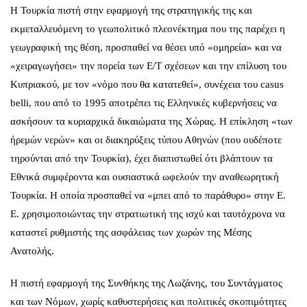
Η Τουρκία πιστή στην εφαρμογή της στρατηγικής της και
εκμεταλλευόμενη το γεωπολιτικό πλεονέκτημα που της παρέχει η
γεωγραφική της θέση, προσπαθεί να θέσει υπό «ομηρεία» και να
«χειραγωγήσει» την πορεία των Ε/Τ σχέσεων και την επίλυση του
Κυπριακού, με τον «νόμο που θα κατατεθεί», συνέχεια του casus
belli, που από το 1995 αποτρέπει τις Ελληνικές κυβερνήσεις να
ασκήσουν τα κυριαρχικά δικαιώματα της Χώρας. Η επίκληση «των
ήρεμών νερών» και οι διακηρύξεις τύπου Αθηνών (που ουδέποτε
τηρούνται από την Τουρκία), έχει διαπιστωθεί ότι βλάπτουν τα
Εθνικά συμφέροντα και ουσιαστικά ωφελούν την αναθεωρητική
Τουρκία. Η οποία προσπαθεί να «μπει από το παράθυρο» στην Ε.
Ε. χρησιμοποιώντας την στρατιωτική της ισχύ και ταυτόχρονα να
καταστεί ρυθμιστής της ασφάλειας των χωρών της Μέσης
Ανατολής.
Η πιστή εφαρμογή της Συνθήκης της Λωζάνης, του Συντάγματος
και των Νόμων, χωρίς καθυστερήσεις και πολιτικές σκοπιμότητες