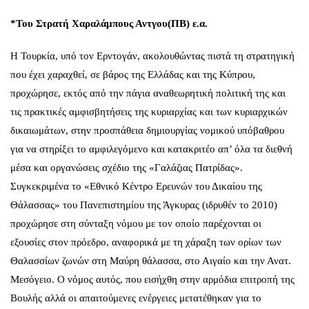
*Του Στρατή Χαραλάμπους Αντγου(ΠΒ) ε.α.
Η Τουρκία, υπό τον Ερντογάν, ακολουθώντας πιστά τη στρατηγική
που έχει χαραχθεί, σε βάρος της Ελλάδας και της Κύπρου,
προχώρησε, εκτός από την πάγια αναθεωρητική πολιτική της και
τις πρακτικές αμφισβητήσεις της κυριαρχίας και των κυριαρχικών
δικαιωμάτων, στην προσπάθεια δημιουργίας νομικού υπόβαθρου
για να στηρίξει το αμφιλεγόμενο και κατακριτέο απ’ όλα τα διεθνή
μέσα και οργανώσεις σχέδιο της «Γαλάζιας Πατρίδας».
Συγκεκριμένα το «Εθνικό Κέντρο Ερευνών του Δικαίου της
Θάλασσας» του Πανεπιστημίου της Άγκυρας (ιδρυθέν το 2010)
προχώρησε στη σύνταξη νόμου με τον οποίο παρέχονται οι
εξουσίες στον πρόεδρο, αναφορικά με τη χάραξη των ορίων των
Θαλασσίων ζωνών στη Μαύρη θάλασσα, στο Αιγαίο και την Ανατ.
Μεσόγειο. Ο νόμος αυτός, που εισήχθη στην αρμόδια επιτροπή της
Βουλής αλλά οι απαιτούμενες ενέργειες μετατέθηκαν για το