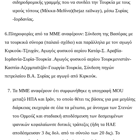
σιδηροδρομικής γραμμής που να συνδέει την Τουρκία με τους
ιερούς τόπους (Μέκκα-Μεδίνα)(hejaz railway), μέσω Συρίας
-Ιορδανίας.
6.Πληροφορίες από τα ΜΜΕ αναφέρουν: Σύνδεση της Βασόρας με
τα τουρκικά σύνορα (παλαιό σχέδιο) και παράλληλα με τον αγωγό
Κιρκούκ-Τζευχάν, Αγωγός φυσικού αερίου Κατάρ-Σ. Αραβία-
Ιορδανία-Συρία-Τουρκία .Αγωγός φυσικού αερίου Τουρκμενιστάν-
Κασπία-Αζερμπαϊτζάν-Γεωργία-Τουρκία, Σύνδεση πηγών
πετρελαίου Β.Α. Συρίας με αγωγό από Κιρκούκ.
Τα ΜΜΕ αναφέρουν ότι συμφωνήθηκε η υπογραφή MOU
μεταξύ ΗΠΑ και Ιράν, το οποίο θέτει τις βάσεις για μια μεγάλης
διάρκειας εκεχειρία σε όλα τα μέτωπα, με άνοιγμα των Στενών
του Ορμούζ και σταδιακή αποδέσμευση των δεσμευμένων
ιρανικών κεφαλαίωνσε δυτικές τράπεζες (ήδη τα ΗΑΕ
αποδέσμευσαν 3 δις δολ. από το σύνολο των 20 δις). Το