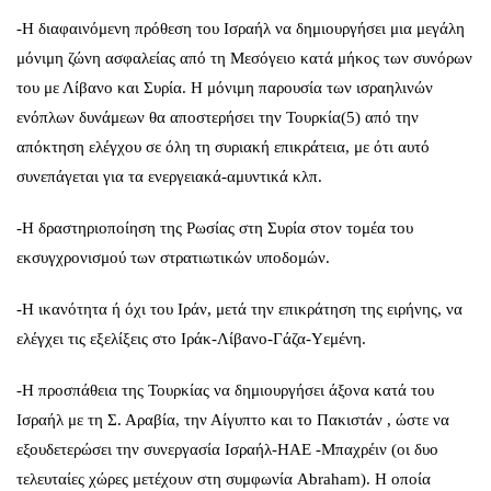
-Η διαφαινόμενη πρόθεση του Ισραήλ να δημιουργήσει μια μεγάλη
μόνιμη ζώνη ασφαλείας από τη Μεσόγειο κατά μήκος των συνόρων
του με Λίβανο και Συρία. Η μόνιμη παρουσία των ισραηλινών
ενόπλων δυνάμεων θα αποστερήσει την Τουρκία(5) από την
απόκτηση ελέγχου σε όλη τη συριακή επικράτεια, με ότι αυτό
συνεπάγεται για τα ενεργειακά-αμυντικά κλπ.
-Η δραστηριοποίηση της Ρωσίας στη Συρία στον τομέα του
εκσυγχρονισμού των στρατιωτικών υποδομών.
-Η ικανότητα ή όχι του Ιράν, μετά την επικράτηση της ειρήνης, να
ελέγχει τις εξελίξεις στο Ιράκ-Λίβανο-Γάζα-Υεμένη.
-Η προσπάθεια της Τουρκίας να δημιουργήσει άξονα κατά του
Ισραήλ με τη Σ. Αραβία, την Αίγυπτο και το Πακιστάν , ώστε να
εξουδετερώσει την συνεργασία Ισραήλ-ΗΑΕ -Μπαχρέιν (οι δυο
τελευταίες χώρες μετέχουν στη συμφωνία Abraham). Η οποία