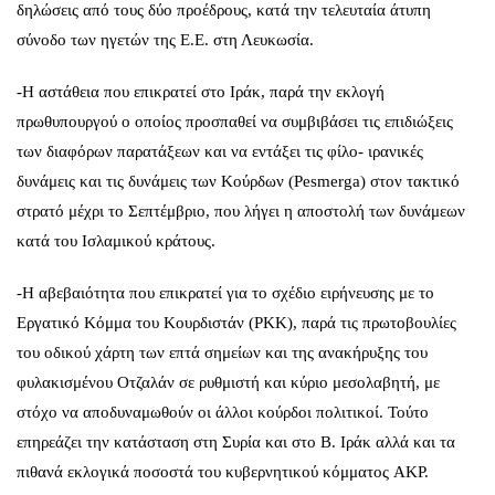
δηλώσεις από τους δύο προέδρους, κατά την τελευταία άτυπη
σύνοδο των ηγετών της Ε.Ε. στη Λευκωσία.
-Η αστάθεια που επικρατεί στο Ιράκ, παρά την εκλογή
πρωθυπουργού ο οποίος προσπαθεί να συμβιβάσει τις επιδιώξεις
των διαφόρων παρατάξεων και να εντάξει τις φίλο- ιρανικές
δυνάμεις και τις δυνάμεις των Κούρδων (Pesmerga) στον τακτικό
στρατό μέχρι το Σεπτέμβριο, που λήγει η αποστολή των δυνάμεων
κατά του Ισλαμικού κράτους.
-Η αβεβαιότητα που επικρατεί για το σχέδιο ειρήνευσης με το
Εργατικό Κόμμα του Κουρδιστάν (PKK), παρά τις πρωτοβουλίες
του οδικού χάρτη των επτά σημείων και της ανακήρυξης του
φυλακισμένου Οτζαλάν σε ρυθμιστή και κύριο μεσολαβητή, με
στόχο να αποδυναμωθούν οι άλλοι κούρδοι πολιτικοί. Τούτο
επηρεάζει την κατάσταση στη Συρία και στο Β. Ιράκ αλλά και τα
πιθανά εκλογικά ποσοστά του κυβερνητικού κόμματος AKP.