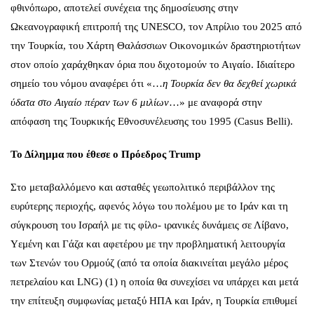
φθινόπωρο, αποτελεί συνέχεια της δημοσίευσης στην
Ωκεανογραφική επιτροπή της UNESCO, τον Απρίλιο του 2025 από
την Τουρκία, του Χάρτη Θαλάσσιων Οικονομικών δραστηριοτήτων
στον οποίο χαράχθηκαν όρια που διχοτομούν το Αιγαίο. Ιδιαίτερο
σημείο του νόμου αναφέρει ότι «…
η Τουρκία δεν θα δεχθεί χωρικά
ύδατα στο Αιγαίο πέραν των 6 μιλίων
…» με αναφορά στην
απόφαση της Τουρκικής Εθνοσυνέλευσης του 1995 (Casus Belli).
Το Δίλημμα που έθεσε ο Πρόεδρος Trump
Στο μεταβαλλόμενο και ασταθές γεωπολιτικό περιβάλλον της
ευρύτερης περιοχής, αφενός λόγω του πολέμου με το Ιράν και τη
σύγκρουση του Ισραήλ με τις φίλο- ιρανικές δυνάμεις σε Λίβανο,
Υεμένη και Γάζα και αφετέρου με την προβληματική λειτουργία
των Στενών του Ορμούζ (από τα οποία διακινείται μεγάλο μέρος
πετρελαίου και LNG) (1) η οποία θα συνεχίσει να υπάρχει και μετά
την επίτευξη συμφωνίας μεταξύ ΗΠΑ και Ιράν, η Τουρκία επιθυμεί