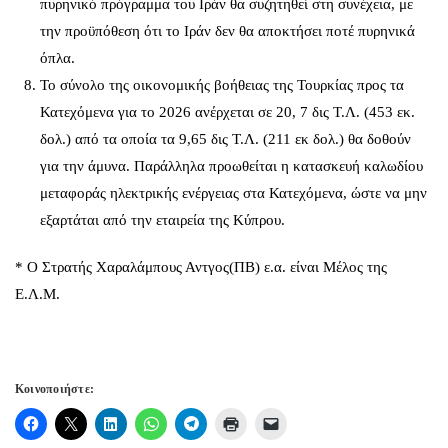
πυρηνικό πρόγραμμα του Ιράν θα συζητηθεί στη συνέχεια, με
την προϋπόθεση ότι το Ιράν δεν θα αποκτήσει ποτέ πυρηνικά
όπλα.
Το σύνολο της οικονομικής βοήθειας της Τουρκίας προς τα
Κατεχόμενα για το 2026 ανέρχεται σε 20, 7 δις Τ.Λ. (453 εκ.
δολ.) από τα οποία τα 9,65 δις Τ.Λ. (211 εκ δολ.) θα δοθούν
για την άμυνα. Παράλληλα προωθείται η κατασκευή καλωδίου
μεταφοράς ηλεκτρικής ενέργειας στα Κατεχόμενα, ώστε να μην
εξαρτάται από την εταιρεία της Κύπρου.
* Ο Στρατής Χαραλάμπους Αντγος(ΠΒ) ε.α. είναι Μέλος της
Ε.Λ.Μ.
Κοινοποιήστε: