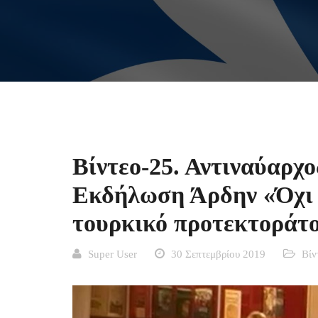
Βίντεο-25. Αντιναύαρχο
Εκδήλωση Άρδην «Όχι 
τουρκικό προτεκτοράτο
Super User
30 Σεπτεμβρίου 2019
Βίν