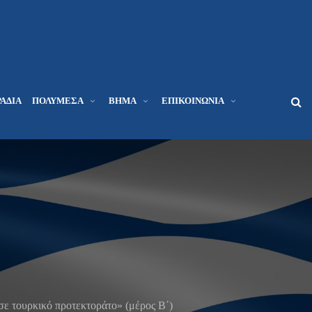
ΆΔΙΑ
ΠΟΛΥΜΈΣΑ
ΒΉΜΑ
ΕΠΙΚΟΙΝΩΝΊΑ
σε τουρκικό προτεκτοράτο» (μέρος B΄)