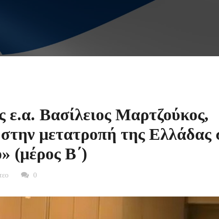
ς ε.α. Βασίλειος Μαρτζούκος,
στην μετατροπή της Ελλάδας 
» (μέρος B΄)
τεο
0