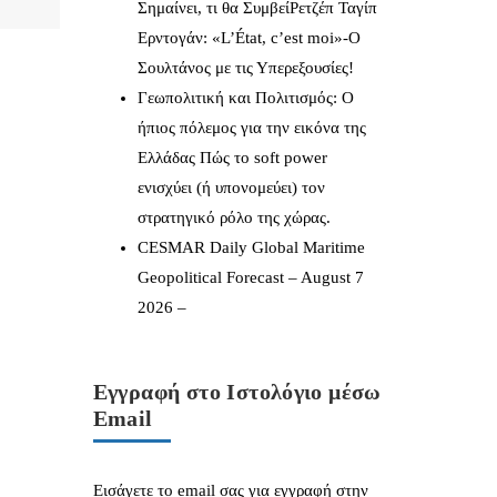
Σημαίνει, τι θα ΣυμβείΡετζέπ Ταγίπ
Ερντογάν: «L’État, c’est moi»-Ο
Σουλτάνος με τις Υπερεξουσίες!
Γεωπολιτική και Πολιτισμός: Ο
ήπιος πόλεμος για την εικόνα της
Ελλάδας Πώς το soft power
ενισχύει (ή υπονομεύει) τον
στρατηγικό ρόλο της χώρας.
CESMAR Daily Global Maritime
Geopolitical Forecast – August 7
2026 –
Εγγραφή στο Ιστολόγιο μέσω
Email
Εισάγετε το email σας για εγγραφή στην