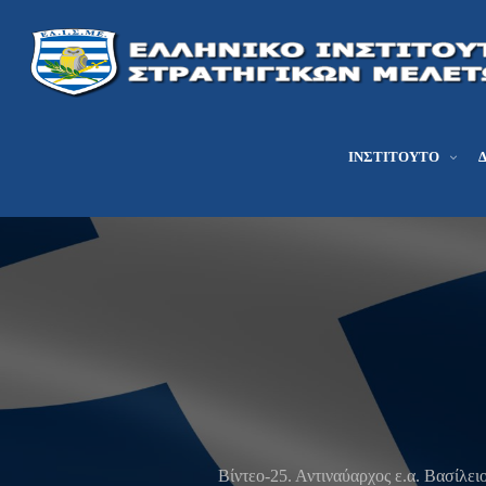
ΙΝΣΤΙΤΟΎΤΟ
Βίντεο-25. Αντιναύαρχος ε.α. Βασίλε