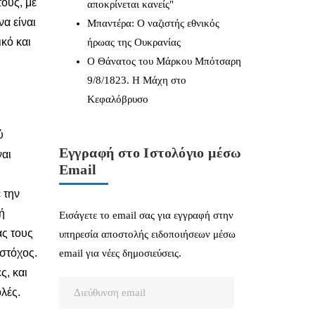
ους, με
αποκρίνεται κανείς"
α είναι
Μπαντέρα: Ο ναζιστής εθνικός
κό και
ήρωας της Ουκρανίας
Ο Θάνατος του Μάρκου Μπότσαρη
9/8/1823. Η Μάχη στο
Κεφαλόβρυσο
ύ
Εγγραφή στο Ιστολόγιο μέσω
ναι
Email
 την
ή
Εισάγετε το email σας για εγγραφή στην
ας τους
υπηρεσία αποστολής ειδοποιήσεων μέσω
 στόχος.
email για νέες δημοσιεύσεις.
ς, και
Διεύθυνση
λές.
email