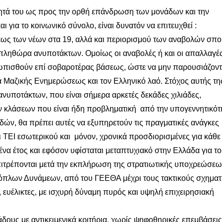
ότητά του ως προς την ορθή επάνδρωση των μονάδων και την
για το κοινωνικό σύνολο, είναι δυνατόν να επιτευχθεί :
 των νέων στα 19, αλλά και περιορισμού των αναβολών σπ
 πληθώρα ανυποτάκτων. Ομοίως οι αναβολές ή και οι απαλλαγέ
τωπισθούν επί σοβαροτέρας βάσεως, ώστε να μην παρουσιάζοντ
Μαζικής Ενημερώσεως και τον Ελληνικό λαό. Στόχος αυτής τη
ανυποτάκτων, που είναι σήμερα αρκετές δεκάδες χιλιάδες,
 κλάσεων που είναι ήδη προβληματική από την υπογεννητικότη
ών, θα πρέπει αυτές να εξυπηρετούν τις πραγματικές ανάγκες
ΤΕΙ εσωτερικού και μόνον, χρονικά προσδιορισμένες για κάθε
να έτος και εφόσον υφίσταται μεταπτυχιακό στην Ελλάδα για τ
πιτρέπονται μετά την εκπλήρωση της στρατιωτικής υποχρεώσεω
πλων Δυνάμεων, από του ΓΕΕΘΑ μέχρι τους τακτικούς σχηματ
 ευέλικτες, με ισχυρή δύναμη πυρός και υψηλή επιχειρησιακή
ς με αντικειμενικά κριτήρια, χωρίς ψηφοθηρικές επεμβάσεις