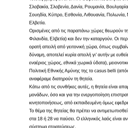
Σλοβακία, Σλοβενία, Δανία, Ρουμανία, Βουλγαρία.
Σουηδία, Κύπρο, Εσθονία, Λιθουανία, Πολωνία, 
Ελβετία.
Ορισμένες από τις παραπάνω χώρες θεωρούν τη θ
Φιλανδία, Ελβετία) και δεν την καταργούν. Οι πε
ορατή απειλή από γειτονική χώρα, όπως συμβαίνε
δύναμη, αποτελεί κυρία απειλή γι’ αυτήν με ευθείε
εναέριος χώρος, εθνικά χωρικά ύδατα), μειονοτι
Πολιτική Εθνικής Αμύνης της το casus belli (α
αναφέραμε διατηρούν τη θητεία.
Κάτω από τις συνθήκες αυτές, η θητεία είναι απ
μονάδων, όσο και για την ενεργοποίηση επιστρ
κινητοποιήσεως, από εκπαιδευμένη όμως εφεδρε
Το θέμα της θητείας θα πρέπει να αντιμετωπισθε
στα 18 ή 28 να παύσει. Ο ελληνικός λαός είναι α
σύστημα στρατεύσεως.