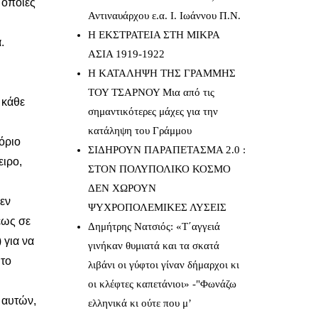
 οποίες
Αντιναυάρχου ε.α. Ι. Ιωάννου Π.Ν.
Η ΕΚΣΤΡΑΤΕΙΑ ΣΤΗ ΜΙΚΡΑ
.
ΑΣΙΑ 1919-1922
Η ΚΑΤΑΛΗΨΗ ΤΗΣ ΓΡΑΜΜΗΣ
ΤΟΥ ΤΣΑΡΝΟΥ Μια από τις
 κάθε
σημαντικότερες μάχες για την
κατάληψη του Γράμμου
όριο
ΣΙΔΗΡΟΥΝ ΠΑΡΑΠΕΤΑΣΜΑ 2.0 :
ειρο,
ΣΤΟΝ ΠΟΛΥΠΟΛΙΚΟ ΚΟΣΜΟ
ΔΕΝ ΧΩΡΟΥΝ
δεν
ΨΥΧΡΟΠΟΛΕΜΙΚΕΣ ΛΥΣΕΙΣ
εως σε
Δημήτρης Νατσιός: «Τ΄αγγειά
 για να
γινήκαν θυμιατά και τα σκατά
 το
λιβάνι οι γύφτοι γίναν δήμαρχοι κι
οι κλέφτες καπετάνιοι» -"Φωνάζω
 αυτών,
ελληνικά κι ούτε που μ’