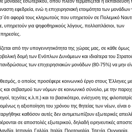
ε μονάδες εσωτερικού, όπου πλέον τερματίζεται η εκπαίδευσή τ
μναστη εφεδρεία, ενώ η επιχειρησιακή ετοιμότητα των μονάδων ν
α σ΄ότι αφορά τους κληρωτούς που υπηρετούν σε Πολεμικό Ναυτι
, υπηρετούν για ψηφοθηρικούς λόγους, πολλαπλάσιοι, των
υπηρεσίες.
νίζεται από την υπογεννητικότητα της χώρας μας, σε κάθε όμως
ρβολική δομή των Ενόπλων Δυνάμεων και ιδιαίτερα του Στρατο
 επανδρώσεως των επιχειρησιακών μονάδων (80-75%) να μην εί
ς θεσμός, ο οποίος προσέφερε κοινωνικό έργο στους Έλληνες με
 και σεβασμού των νόμων σε κοινωνικό σύνολο, με την παροχ
οί, τεχνίτες κ.λ.π.) και το βασικότερο, ενίσχυση της φιλοπατρί
πομένως η αξιοποίηση του χρόνου της θητείας των νέων, είναι ο
αργήθηκε καθόσον αυτές δεν αντιμετωπίζουν εξωτερικές απειλέ
ρονται σε αποστολές εξωτερικού, δηλαδή ειρηνευτικές αποστο
λανδία, Ισπανία, Γαλλία, Ιταλία, Πορτογαλία, Τσεχία, Ουγγαρία,