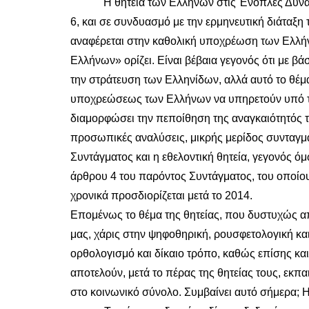
Η θητεία των Ελλήνων στις Ένοπλες Δυνάμεις
6, και σε συνδυασμό με την ερμηνευτική διάταξη
αναφέρεται στην καθολική υποχρέωση των Ελλήν
Ελλήνων» ορίζει. Είναι βέβαια γεγονός ότι με βά
την στράτευση των Ελληνίδων, αλλά αυτό το θέμα
υποχρεώσεως των Ελλήνων να υπηρετούν υπό τα 
διαμορφώσει την πεποίθηση της αναγκαιότητός τη
προσωπικές αναλύσεις, μικρής μερίδος συνταγμ
Συντάγματος και η εθελοντική θητεία, γεγονός 
άρθρου 4 του παρόντος Συντάγματος, του οποίου
χρονικά προσδιορίζεται μετά το 2014.
Επομένως το θέμα της θητείας, που δυστυχώς α
μας, χάρις στην ψηφοθηρική, ρουσφετολογική και
ορθολογισμό και δίκαιο τρόπο, καθώς επίσης και
αποτελούν, μετά το πέρας της θητείας τους, εκπ
στο κοινωνικό σύνολο. Συμβαίνει αυτό σήμερα; Η