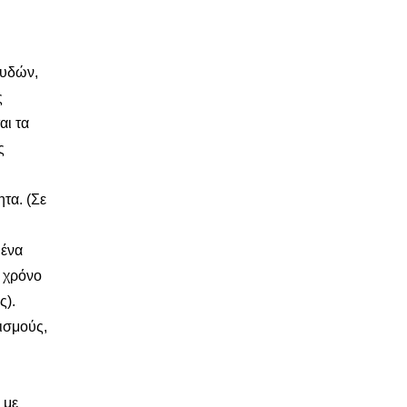
ουδών,
ς
αι τα
ς
τα. (Σε
 ένα
ο χρόνο
ς).
ισμούς,
 με