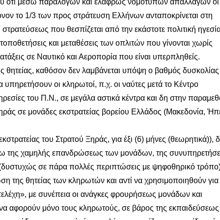
ου ότι μέσω παράλογων και ελαφρώς νομότυπων απαλλαγών οι
μόνον το 1/3 των προς στράτευση Ελλήνων ανταποκρίνεται στη
 στρατεύσεως που θεσπίζεται από την εκάστοτε πολιτική ηγεσία
τοποθετήσεις και μεταθέσεις των οπλιτών που γίνονται χωρίς
ετατάξεις σε Ναυτικό και Αεροπορία που είναι υπερπληθείς.
 θητείας, καθόσον δεν λαμβάνεται υπόψη ο βαθμός δυσκολίας
 υπηρετήσουν οι κληρωτοί, π.χ. οι ναύτες μετά το Κέντρο
ρεσίες του Π.Ν., σε μεγάλα αστικά κέντρα και δη στην παραμεθ
ηράς σε μονάδες εκστρατείας βορείου Ελλάδος (Μακεδονία, Ήπ
τρατείας του Στρατού Ξηράς, για έξι (6) μήνες (θεωρητικά)), 
λόγω της χαμηλής επανδρώσεως των μονάδων, της συνυπηρετήσ
(δυστυχώς σε πάρα πολλές περιπτώσεις με ψηφοθηρικό τρόπο)
η της θητείας των κληρωτών και αντί να χρησιμοποιηθούν για
τελέχη», με συνέπεια οι ανάγκες φρουρήσεως μονάδων και
 να αφορούν μόνο τους κληρωτούς, σε βάρος της εκπαιδεύσεως