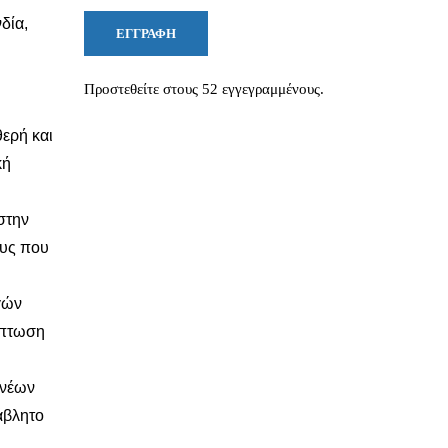
δία,
ΕΓΓΡΑΦΉ
Προστεθείτε στους 52 εγγεγραμμένους.
θερή και
κή
στην
ους που
γών
ίπτωση
 νέων
ιάβλητο