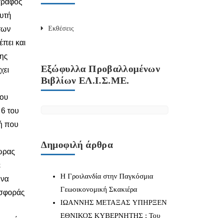
γραφος
αυτή
των
Εκθέσεις
έπει και
της
Εξώφυλλα Προβαλλομένων
χει
Βιβλίων ΕΛ.Ι.Σ.ΜΕ.
του
 6 του
ή που
Δημοφιλή άρθρα
χώρας
ε
Η Γροιλανδία στην Παγκόσμια
 να
Γεωοικονομική Σκακιέρα
οσφοράς
IΩΑΝΝΗΣ ΜΕΤΑΞΑΣ YΠΗΡΞΕΝ
ΕΘΝΙΚΟΣ ΚΥΒΕΡΝΗΤΗΣ ; Του