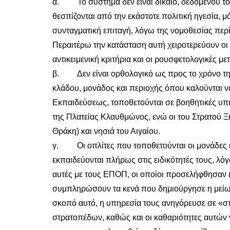
α. Το σύστημα δεν είναι δίκαιο, δεδομένου τ
θεσπίζονται από την εκάστοτε πολιτική ηγεσία, 
συνταγματική επιταγή, λόγω της νομοθεσίας περί
Περαιτέρω την κατάσταση αυτή χειροτερεύουν οι 
αντικειμενική κριτήρια και οι ρουσφετολογικές μ
β. Δεν είναι ορθολογικό ως προς το χρόνο της
κλάδου, μονάδος και περιοχής όπου καλούνται να
Εκπαιδεύσεως, τοποθετούνται σε βοηθητικές υπη
της Πλατείας Κλαυθμώνος, ενώ οι του Στρατού Ξ
Θράκη) και νησιά του Αιγαίου.
γ. Οι οπλίτες που τοποθετούνται οι μονάδες εκσ
εκπαιδεύονται πλήρως στις ειδικότητές τους, 
αυτές με τους ΕΠΟΠ, οι οποίοι προσελήφθησαν 
συμπληρώσουν τα κενά που δημιούργησε η μείωσ
σκοπό αυτό, η υπηρεσία τους ανηγόρευσε σε «σ
στρατοπέδων, καθώς και οι καθαριότητες αυτών