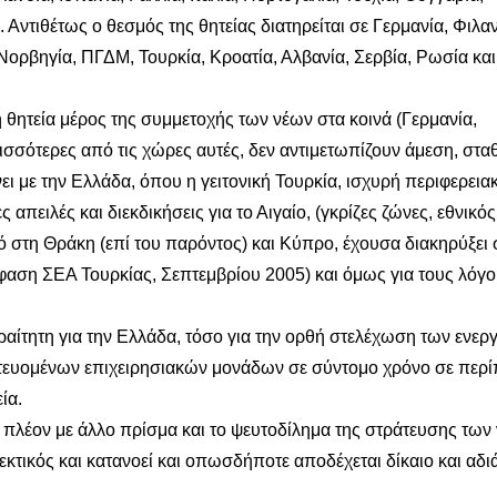
 Αντιθέτως ο θεσμός της θητείας διατηρείται σε Γερμανία, Φιλαν
Νορβηγία, ΠΓΔΜ, Τουρκία, Κροατία, Αλβανία, Σερβία, Ρωσία και
ητεία μέρος της συμμετοχής των νέων στα κοινά (Γερμανία,
ρισσότερες από τις χώρες αυτές, δεν αντιμετωπίζουν άμεση, στα
ι με την Ελλάδα, όπου η γειτονική Τουρκία, ισχυρή περιφερεια
ς απειλές και διεκδικήσεις για το Αιγαίο, (γκρίζες ζώνες, εθνικός
κό στη Θράκη (επί του παρόντος) και Κύπρο, έχουσα διακηρύξει 
πόφαση ΣΕΑ Τουρκίας, Σεπτεμβρίου 2005) και όμως για τους λόγ
αραίτητη για την Ελλάδα, τόσο για την ορθή στελέχωση των ενερ
ατευομένων επιχειρησιακών μονάδων σε σύντομο χρόνο σε περ
ία.
ί πλέον με άλλο πρίσμα και το ψευτοδίλημα της στράτευσης των
νεκτικός και κατανοεί και οπωσδήποτε αποδέχεται δίκαιο και αδ