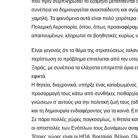
που πριν συμπληρωθεί το εξάμηνο μετατίθενται σ
συνέπεια να δημιουργείται ανεκπαίδευτη και αγύ
χαμηλή. Τα φαινόμενα αυτά είναι πολύ χειρότερ
Πολεμική Αεροπορία, όπου, όπως προαναφέραμε
απαιτουμένων, κληρωτοί σε βοηθητικές κυρίως 
Είναι γεγονός ότι το θέμα της στρατεύσεως ταλα
περίπτωση το πρόβλημα επιτείνεται από την υπε
Ξηράς, με συνέπεια τα ελάχιστα επιτρεπτά όρια
εφικτά.
Η θητεία, διαχρονικά, υπήρξε ένας καταξιωμένο
προσαρμογή τους κάτω από συνθήκες πειθαρχίας
γνώσεων σ΄αυτούς για την πολιτική ζωή τους (οδηγ
και τη δημιουργία ενδιαφέροντος για τα κοινά. Ε
Σε πάρα πολλές χώρες παγκοσμίως, η θητεία κατ
οι αποστολές των Ενόπλων τους Δυνάμεων αναφέ
Τέτοιες χώρες είναι οι ΗΠΑ, Βρετανία, Βέλγιο, Ολ