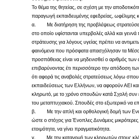
Το θέμα της θητείας, σε σχέση με την αποδοτικ
παραγωγή εκπαιδευμένης εφεδρείας, ωφέλιμης και 
α. Με διατήρηση της προβλέψεως στρατεύσεως
στο οποίο υφίστανται υπερβολές αλλά και γεννά
στράτευσης για λόγους υγείας πρέπει να αντιμε
φαινόμενα που πρόσφατα απασχόλησαν τα Μέσα 
προσπάθειας είναι να μηδενισθεί ο αριθμός των 
επιβαρύνοντας έτι περισσότερο την απόδοση των
ότι αφορά τις αναβολές στρατεύσεως λόγω σπουδ
εκπαιδεύσεως των Ελλήνων, να αφορούν ΑΕΙ και 
κληρωτό, με το χρόνο σπουδών κατά Σχολή συν έ
του μεταπτυχιακού. Σπουδές στο εξωτερικό να ε
β. Με την απλή και ορθολογική δομή των Ενό
ώστε ο στόχος για Ένοπλες Δυνάμεις μικρότερες,
ετοιμότητα, να γίνει πραγματικότητα.
γ. Με την κατανομή των κληρωτών στους κλάδου