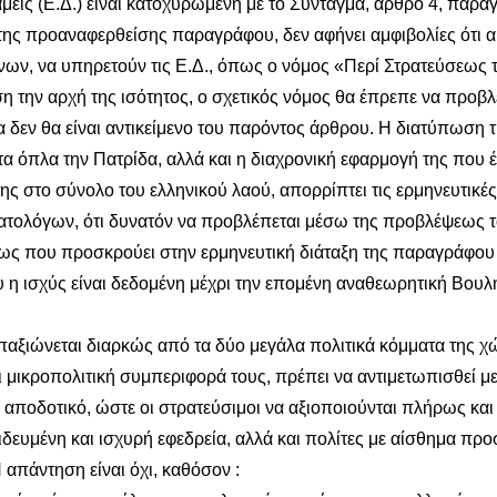
 (Ε.Δ.) είναι κατοχυρωμένη με το Σύνταγμα, άρθρο 4, παρά
 της προαναφερθείσης παραγράφου, δεν αφήνει αμφιβολίες ότι 
ων, να υπηρετούν τις Ε.Δ., όπως ο νόμος «Περί Στρατεύσεως 
ση την αρχή της ισότητος, ο σχετικός νόμος θα έπρεπε να προβλ
 δεν θα είναι αντικείμενο του παρόντος άρθρου. Η διατύπωση 
όπλα την Πατρίδα, αλλά και η διαχρονική εφαρμογή της που έ
ς στο σύνολο του ελληνικού λαού, απορρίπτει τις ερμηνευτικές
ατολόγων, ότι δυνατόν να προβλέπεται μέσω της προβλέψεως 
όμως που προσκρούει στην ερμηνευτική διάταξη της παραγράφου
 η ισχύς είναι δεδομένη μέχρι την επομένη αναθεωρητική Βουλ
παξιώνεται διαρκώς από τα δύο μεγάλα πολιτικά κόμματα της 
 μικροπολιτική συμπεριφορά τους, πρέπει να αντιμετωπισθεί μ
 αποδοτικό, ώστε οι στρατεύσιμοι να αξιοποιούνται πλήρως και
αιδευμένη και ισχυρή εφεδρεία, αλλά και πολίτες με αίσθημα πρ
 απάντηση είναι όχι, καθόσον :