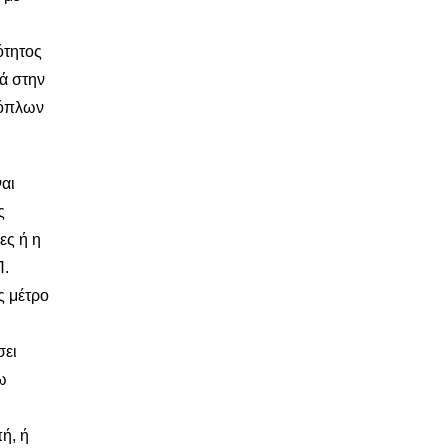
ότητος
ά στην
νόπλων
αι
ς
ες ή η
Π.
ς μέτρο
σει
ω
ή, ή