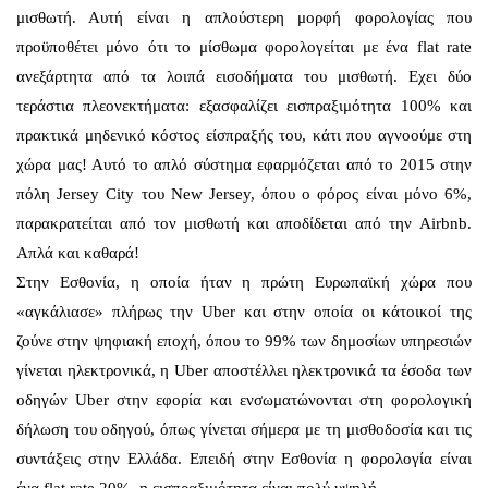
μισθωτή. Αυτή είναι η απλούστερη μορφή φορολογίας που
προϋποθέτει μόνο ότι το μίσθωμα φορολογείται με ένα flat rate
ανεξάρτητα από τα λοιπά εισοδήματα του μισθωτή. Εχει δύο
τεράστια πλεονεκτήματα: εξασφαλίζει εισπραξιμότητα 100% και
πρακτικά μηδενικό κόστος είσπραξής του, κάτι που αγνοούμε στη
χώρα μας! Αυτό το απλό σύστημα εφαρμόζεται από το 2015 στην
πόλη Jersey City του New Jersey, όπου ο φόρος είναι μόνο 6%,
παρακρατείται από τον μισθωτή και αποδίδεται από την Airbnb.
Απλά και καθαρά!
Στην Εσθονία, η οποία ήταν η πρώτη Ευρωπαϊκή χώρα που
«αγκάλιασε» πλήρως την Uber και στην οποία οι κάτοικοί της
ζούνε στην ψηφιακή εποχή, όπου το 99% των δημοσίων υπηρεσιών
γίνεται ηλεκτρονικά, η Uber αποστέλλει ηλεκτρονικά τα έσοδα των
οδηγών Uber στην εφορία και ενσωματώνονται στη φορολογική
δήλωση του οδηγού, όπως γίνεται σήμερα με τη μισθοδοσία και τις
συντάξεις στην Ελλάδα. Επειδή στην Εσθονία η φορολογία είναι