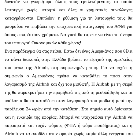
δυνατόν να γνωρίζουμε όλους τους εμπλεκόμενους, το οποίο
λειτουργεί χωρίς μετρητά και όλες οι χρηματικές συναλλαγές
καταγράφονται. Επιπλέον, η ρύθμιση για τη λειτουργία τους θα
μπορούσε να επιβάλει την υποχρεωτική καταγραφή του ΑΦΜ για
όσους εισπράττουν χρήματα. Να γιατί θα έπρεπε να είναι το όνειρο
του υπουργού Οικονομικών κάθε χώρας!
Ενα παράδειγμα θα σας πείσει. Εστω ότι ένας Αμερικάνος που θέλει
να κάνει διακοπές στην Ελλάδα βρίσκει το εξοχικό της αρεσκείας
του μέσω της Airbnb, στη συμφωνημένη τιμή. Για να ισχύει η
συμφωνία ο Αμερικάνος πρέπει να καταβάλει το ποσό στον
λογαριασμό της Airbnb και όχι του μισθωτή. Η Airbnb με τη σειρά
της θα παρακρατήσει την προμήθειά της από τη μεσολάβηση και τα
υπόλοιπα θα τα καταθέσει στον λογαριασμό του μισθωτή μετά την
παρέλευση 24 ωρών από την κατάθεση. Στο σημείο αυτό βρίσκεται
και η ευκαιρία της εφορίας. Μπορεί να υποχρεώσει την Airbnb να
παρακρατά και τυχόν φόρους (ΦΠΑ ή φόρο εισοδήματος) και η
Airbnb να τα αποδίδει στην εφορία χωρίς καμία άλλη ενέργεια του