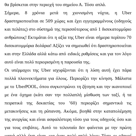
θα βρίσκεται στην περιοχή του σημείου Α. Τόσο απλά.
Σήμερα, 8 χρόνια μετά τη χιονισμένη νύχτα, η Uber
δραστηριοποιείται σε 509 χώρες και έχει εγγεγραμμένους (οδηγούς
και πελάτες) στο σύστημά της περισσότερους από 1 δισεκατομμύριο
ανθρώπους! Εκτιμάται ότι η αξία της Uber είναι σήμερα περίπου 70
δισεκατομμύρια δολάρια! Αξίζει να σημειωθεί ότι δραστηριοποιείται
και στην Ελλάδα αλλά κάτω από ειδικές ρυθμίσεις και για τον λόγο
αυτό είναι πολύ περιορισμένη η παρουσία της.
Οι υπέρμαχοι της Uber ισχυρίζονται ότι η λύση αυτή έχει πάρα
πολλά πλεονεκτήματα για όλους. Περιορίζει την κίνηση. Μάλιστα
με το UberPOOL, όπου συγκεντρώνει τη ζήτηση και την ικανοποιεί
με ένα όχημα (κάτι σαν την πολλαπλή μίσθωση των ταξί, ή τα
πειρατικά της δεκαετίας του ’60) περιορίζει σημαντικά τις
μετακινήσεις και τη ρύπανση. Ακόμα, βοηθά στην καταπολέμηση
της ανεργίας και είναι ασφαλέστερη τόσο για τους οδηγούς όσο και
για τους επιβάτες. Αυτό το τελευταίο δεν φαίνεται με την πρώτη
ματιά αλλά έτσι είναι, για έναν πολύ απλό λόγο: Τόσο οι οδηγοί