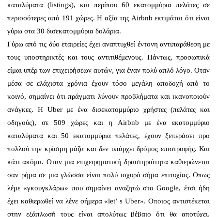
καταλύματα (listings), και περίπου 60 εκατομμύρια πελάτες σε
περισσότερες από 191 χώρες. Η αξία της Airbnb εκτιμάται ότι είναι
γύρω στα 30 δισεκατομμύρια δολάρια.
Γύρω από τις δύο εταιρείες έχει αναπτυχθεί έντονη αντιπαράθεση με
τους υποστηρικτές και τους αντιτιθέμενους. Πάντως, προσωπικά
είμαι υπέρ των επιχειρήσεων αυτών, για έναν πολύ απλό λόγο. Οταν
μέσα σε ελάχιστα χρόνια έχουν τόσο μεγάλη αποδοχή από το
κοινό, σημαίνει ότι πράγματι λύνουν προβλήματα και ικανοποιούν
ανάγκες. Η Uber με ένα δισεκατομμύριο χρήστες (πελάτες και
οδηγούς), σε 509 χώρες και η Airbnb με ένα εκατομμύριο
καταλύματα και 50 εκατομμύρια πελάτες, έχουν ξεπεράσει προ
πολλού την κρίσιμη μάζα και δεν υπάρχει δρόμος επιστροφής. Και
κάτι ακόμα. Οταν μια επιχειρηματική δραστηριότητα καθιερώνεται
σαν ρήμα σε μια γλώσσα είναι πολύ ισχυρό σήμα επιτυχίας. Οπως
λέμε «γκουγκλάρω» που σημαίνει αναζητώ στο Google, έτσι ήδη
έχει καθιερωθεί να λένε σήμερα «let’ s Uber». Οποιος αντιστέκεται
στην εξάπλωσή τους είναι απολύτως βέβαιο ότι θα αποτύχει.