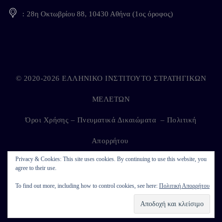
28η Οκτωβρίου 88, 10430 Αθήνα (1ος όροφος)
© 2020-2026 ΕΛΛΗΝΙΚΟ ΙΝΣΤΙΤΟΥΤΟ ΣΤΡΑΤΗΓΙΚΩΝ
ΜΕΛΕΤΩΝ
Όροι Χρήσης – Πνευματικά Δικαιώματα
–
Πολιτική
Απορρήτου
Privacy & Cookies: This site uses cookies. By continuing to use this website, you
agree to their use.
Developed by
Kappagram
on
Kythira
To find out more, including how to control cookies, see here:
Πολιτική Απορρήτου