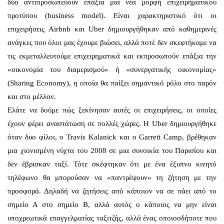
δύο αντιπροσωπεύουν επάξια μια νέα μορφή επιχειρηματικού
προτύπου (business model). Είναι χαρακτηριστικό ότι οι
επιχειρήσεις Airbnb και Uber δημιουργήθηκαν από καθημερινές
ανάγκες που όλοι μας έχουμε βιώσει, αλλά ποτέ δεν σκεφτήκαμε να
τις εκμεταλλευτούμε επιχειρηματικά και εκπροσωπούν επάξια την
«οικονομία του διαμερισμού» ή «συνεργατικής οικονομίας»
(Sharing Economy), η οποία θα παίξει σημαντικό ρόλο στο παρόν
και στο μέλλον.
Ελάτε να δούμε πώς ξεκίνησαν αυτές οι επιχειρήσεις, οι οποίες
έχουν φέρει αναστάτωση σε πολλές χώρες. Η Uber δημιουργήθηκε
όταν δυο φίλοι, ο Travis Kalanick και ο Garrett Camp, βρέθηκαν
μια χιονισμένη νύχτα του 2008 σε μια συνοικία του Παρισίου και
δεν έβρισκαν ταξί. Τότε σκέφτηκαν ότι με ένα έξυπνο κινητό
τηλέφωνο θα μπορούσαν να «παντρέψουν» τη ζήτηση με την
προσφορά. Δηλαδή να ζητήσεις από κάποιον να σε πάει από το
σημείο Α στο σημείο Β, αλλά αυτός ο κάποιος να μην είναι
υποχρεωτικά επαγγελματίας ταξιτζής, αλλά ένας οποιοσδήποτε που