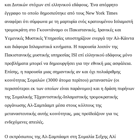
και Δυτικών στόχων επί ελληνικού εδάφους. Ένα απόρρητο
έγγραφο το οποίο δημοσιεύτηκε από τους New York Times
αναφέρει ότι σύμφωνα με τη μαρτυρία ενός κρατουμένου Ισλαμιστή
τρομοκράτη στο Γκουντάναμο οι Πακιστανικές, Ιρανικές και
Υεμενικές Μυστικές Υπηρεσίες υποστηρίζουν ενεργά την Αλ-Κάιντα
και διάφορα Ισλαμιστικά κινήματα. Η παρουσία λοιπόν της
Πακιστανικής μυστικής υπηρεσίας ISI επί ελληνικού εδάφους μόνο
προβλήματα μπορεί να δημιουργήσει για την εθνική μας ασφάλεια.
Επίσης, η παρουσία μιας σημαντικής αν και όχι πολυάριθμης
κοινότητας Σομαλών (3000 άτομα περίπου) μεταναστών (οι
περισσότεροι εκ των οποίων είναι παράνομοι) και η δράση πυρήνων
της Σομαλικής Τζιχαντιστικής-Ισλαμιστικής τρομοκρατικής
οργάνωσης Αλ-Σαμπάαμπ μέσα στους κόλπους της
μεταναστευτικής αυτής κοινότητας, μας προϊδεάζουν για τις
ενδεχόμενες απειλές.
Ο εκπρόσωπος της Αλ-Σαμπάαμπ στη Σομαλία Σεΐχης Αλί