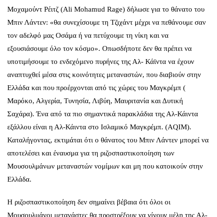
Μοχαμούντ Ρέιτζ (Ali Mohamud Rage) δήλωσε για το θάνατο του
Μπιν Λάντεν: «θα συνεχίσουμε τη Τζιχάντ μέχρι να πεθάνουμε σαν
τον αδελφό μας Οσάμα ή να πετύχουμε τη νίκη και να
εξουσιάσουμε όλο τον κόσμο». Οπωσδήποτε δεν θα πρέπει να
υποτιμήσουμε το ενδεχόμενο πυρήνες της Αλ- Κάϊντα να έχουν
αναπτυχθεί μέσα στις κοινότητες μεταναστών, που διαβιούν στην
Ελλάδα και που προέρχονται από τις χώρες του Μαγκρέμπ (
Μαρόκο, Αλγερία, Τυνησία, Λιβύη, Μαυριτανία και Δυτική
Σαχάρα). Ένα από τα πιο σημαντικά παρακλάδια της Αλ-Κάιντα
εξάλλου είναι η Αλ-Κάιντα στο Ισλαμικό Μαγκρέμπ. (ΑQIM).
Καταλήγοντας, εκτιμάται ότι ο θάνατος του Μπιν Λάντεν μπορεί να
αποτελέσει και έναυσμα για τη ριζοσπαστικοποίηση των
Μουσουλμάνων μεταναστών νομίμων και μη που κατοικούν στην
Ελλάδα.
Η ριζοσπαστικοποίηση δεν σημαίνει βέβαια ότι όλοι οι
Μουσουλμάνοι μετανάστες θα προστρέξουν να γίνουν μέλη της Αλ-