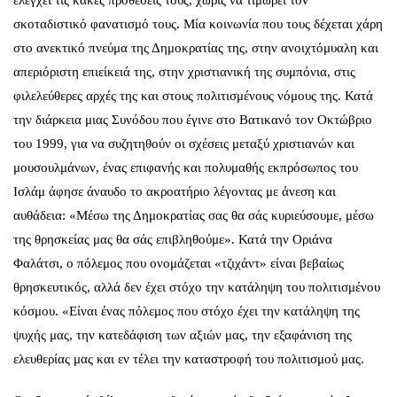
ελέγχει τις κακές προθέσεις τους, χωρίς να τιμωρεί τον
σκοταδιστικό φανατισμό τους. Μία κοινωνία που τους δέχεται χάρη
στο ανεκτικό πνεύμα της Δημοκρατίας της, στην ανοιχτόμυαλη και
απεριόριστη επιείκειά της, στην χριστιανική της συμπόνια, στις
φιλελεύθερες αρχές της και στους πολιτισμένους νόμους της. Κατά
την διάρκεια μιας Συνόδου που έγινε στο Βατικανό τον Οκτώβριο
του 1999, για να συζητηθούν οι σχέσεις μεταξύ χριστιανών και
μουσουλμάνων, ένας επιφανής και πολυμαθής εκπρόσωπος του
Ισλάμ άφησε άναυδο το ακροατήριο λέγοντας με άνεση και
αυθάδεια: «Μέσω της Δημοκρατίας σας θα σάς κυριεύσουμε, μέσω
της θρησκείας μας θα σάς επιβληθούμε». Κατά την Οριάνα
Φαλάτσι, ο πόλεμος που ονομάζεται «τζιχάντ» είναι βεβαίως
θρησκευτικός, αλλά δεν έχει στόχο την κατάληψη του πολιτισμένου
κόσμου. «Είναι ένας πόλεμος που στόχο έχει την κατάληψη της
ψυχής μας, την κατεδάφιση των αξιών μας, την εξαφάνιση της
ελευθερίας μας και εν τέλει την καταστροφή του πολιτισμού μας.