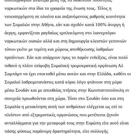
συνελήφθησαν ανώτερα μέλη της να διακινούν ποσότητες
ναρκωτικών στα ίδια τα γραφεία της ένωση τους. Τέλος η
νεοεισερχόμενη σε ολοένα και αυξανόμενους ρυθμούς κοινότητα
των Σομαλών στην Αθήνα, εάν και σχεδόν κατά 100% άνεργη ή
άεργη, εμφανίζεται ραγδαίως εμπλεκόμενη στο λιανεμπόριο
ναρκωτικών ουσιών αλλά και στη δημιουργία κλειστών γειτονιών
τύπου γκέτο με τεμένη και χώρους αποθήκευσης λαθραίων
προϊόντων. Εάν και υπάρχουν προς το παρόν ενδείξεις, είναι πολύ
πιθανό η πλέον επίφοβη Σομαλική τρομοκρατική οργάνωση Αλ
Σαμπάμπ να έχει επεκταθεί μέσω αυτών και στην Ελλάδα, καθότι οι
Σομαλοί λαθρομετανάστες κατά κύριο λόγο φτάνουν στη χώρα
μέσω Σουδάν και με απευθείας πτήσεις στην Κωνσταντινούπολη εν
συνεχεία προωθούνται στη χώρα. Τόσο στο Σουδάν όσο και στη
Σομαλία η μετακίνηση αυτή των ανθρώπων ελέγχεται ως επί το
πλείστον από εξτρεμιστικές οργανώσεις που μετέπειτα ζητούν
ανταλλάγματα για την μεταφορά τους στην Ευρώπη είτε αυτό είναι
πάσης φύσεως παράνομη δραστηριότητα, είτε συλλογής