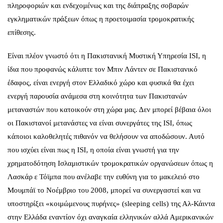
πληροφοριών και ενδεχομένως και της διάπραξης σοβαρών
εγκληματικών πράξεων όπως η προετοιμασία τρομοκρατικής
επίθεσης.
Είναι πλέον γνωστό ότι η Πακιστανική Μυστική Υπηρεσία ISI, η
ίδια που προφανώς κάλυπτε τον Μπιν Λάντεν σε Πακιστανικό
έδαφος, είναι ενεργή στον Ελλαδικό χώρο και φυσικά θα έχει
ενεργή παρουσία ανάμεσα στη κοινότητα των Πακιστανών
μεταναστών που κατοικούν στη χώρα μας. Δεν μπορεί βέβαια όλοι
οι Πακιστανοί μετανάστες να είναι συνεργάτες της ISI, όπως
κάποιοι καλοθελητές πιθανόν να θελήσουν να αποδώσουν. Αυτό
που ισχύει είναι πως η ISI, η οποία είναι γνωστή για την
χρηματοδότηση Ισλαμιστικών τρομοκρατικών οργανώσεων όπως η
Λασκάρ ε Τόϊμπα που ανέλαβε την ευθύνη για το μακελειό στο
Μουμπάϊ το Νοέμβριο του 2008, μπορεί να συνεργαστεί και να
υποστηρίξει «κοιμώμενους πυρήνες» (sleeping cells) της Αλ-Κάιντα
στην Ελλάδα εναντίον όχι αναγκαία ελληνικών αλλά Αμερικανικών