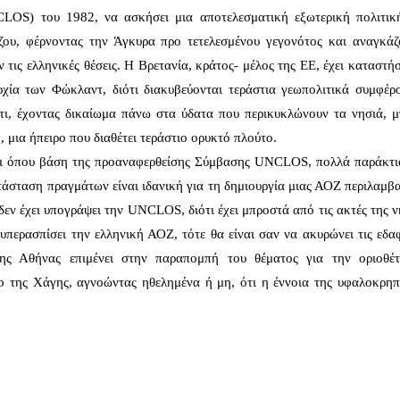
OS) του 1982, να ασκήσει μια αποτελεσματική εξωτερική πολιτικ
ζου, φέρνοντας την Άγκυρα προ τετελεσμένου γεγονότος και αναγκάζ
τις ελληνικές θέσεις. Η Βρετανία, κράτος- μέλος της ΕΕ, έχει καταστή
χία των Φώκλαντ, διότι διακυβεύονται τεράστια γεωπολιτικά συμφέρ
τι, έχοντας δικαίωμα πάνω στα ύδατα που περικυκλώνουν τα νησιά, μ
 μια ήπειρο που διαθέτει τεράστιο ορυκτό πλούτο.
και όπου βάση της προαναφερθείσης Σύμβασης UNCLOS, πολλά παράκτι
ατάσταση πραγμάτων είναι ιδανική για τη δημιουργία μιας ΑΟΖ περιλαμ
δεν έχει υπογράψει την UNCLOS, διότι έχει μπροστά από τις ακτές της 
υπερασπίσει την ελληνική ΑΟΖ, τότε θα είναι σαν να ακυρώνει τις εδα
ης Αθήνας επιμένει στην παραπομπή του θέματος για την οριοθέ
ο της Χάγης, αγνοώντας ηθελημένα ή μη, ότι η έννοια της υφαλοκρηπί