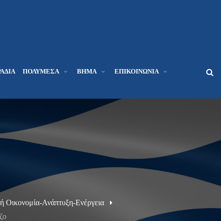
ΆΔΙΑ
ΠΟΛΥΜΈΣΑ
ΒΉΜΑ
ΕΠΙΚΟΙΝΩΝΊΑ
κή Οικονομία-Ανάπτυξη-Ενέργεια
ζο