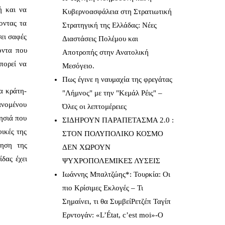
ή και να
Κυβερνοασφάλεια στη Στρατιωτική
οντας τα
Στρατηγική της Ελλάδας: Νέες
σει σαφές
Διαστάσεις Πολέμου και
οντα που
Αποτροπής στην Ανατολική
πορεί να
Μεσόγειο.
Πως έγινε η ναυμαχία της φρεγάτας
α κράτη-
"Λήμνος" με την "Κεμάλ Ρέις" –
βανομένου
Όλες οι λεπτομέρειες
νησιά που
ΣΙΔΗΡΟΥΝ ΠΑΡΑΠΕΤΑΣΜΑ 2.0 :
φικές της
ΣΤΟΝ ΠΟΛΥΠΟΛΙΚΟ ΚΟΣΜΟ
τηση της
ΔΕΝ ΧΩΡΟΥΝ
δας έχει
ΨΥΧΡΟΠΟΛΕΜΙΚΕΣ ΛΥΣΕΙΣ
Ιωάννης Μπαλτζώης*: Τουρκία: Οι
πιο Κρίσιμες Εκλογές – Τι
Σημαίνει, τι θα ΣυμβείΡετζέπ Ταγίπ
Ερντογάν: «L’État, c’est moi»-Ο