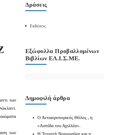
Δράσεις
Εκθέσεις
Ζ
Εξώφυλλα Προβαλλομένων
Βιβλίων ΕΛ.Ι.Σ.ΜΕ.
Δημοφιλή άρθρα
αντι των
Φώκλαντ.
καιώματα
Ο Αντιαεροπορικός Θόλος , η
«Ασπίδα του Αχιλλέα».
βαση των
Η Τεχνητή Νοημοσύνη και η