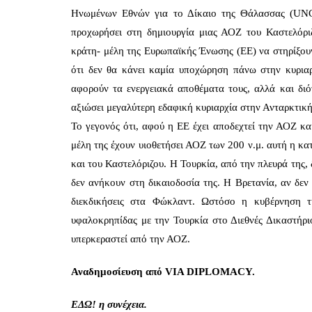
Ηνωμένων Εθνών για το Δίκαιο της Θάλασσας (UNCL
προχωρήσει στη δημιουργία μιας ΑΟΖ του Καστελόρι
κράτη- μέλη της Ευρωπαϊκής Ένωσης (ΕΕ) να στηρίξουν 
ότι δεν θα κάνει καμία υποχώρηση πάνω στην κυριαρ
αφορούν τα ενεργειακά αποθέματα τους, αλλά και διό
αξιώσει μεγαλύτερη εδαφική κυριαρχία στην Ανταρκτική,
To γεγονός ότι, αφού η ΕΕ έχει αποδεχτεί την ΑΟΖ 
μέλη της έχουν υιοθετήσει ΑΟΖ των 200 ν.μ. αυτή η κ
και του Καστελόριζου. Η Τουρκία, από την πλευρά της, 
δεν ανήκουν στη δικαιοδοσία της. Η Βρετανία, αν δεν 
διεκδικήσεις στα Φώκλαντ. Ωστόσο η κυβέρνηση τ
υφαλοκρηπίδας με την Τουρκία στο Διεθνές Δικαστήρι
υπερκεραστεί από την ΑΟΖ.
Αναδημοσίευση από VIA DIPLOMACY.
ΕΔΩ!
η συνέχεια.