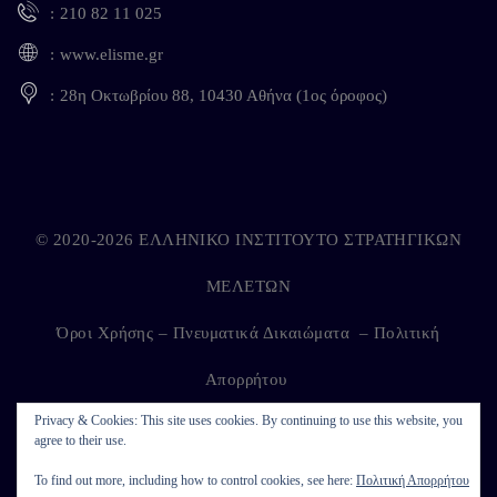
210 82 11 025
www.elisme.gr
28η Οκτωβρίου 88, 10430 Αθήνα (1ος όροφος)
© 2020-2026 ΕΛΛΗΝΙΚΟ ΙΝΣΤΙΤΟΥΤΟ ΣΤΡΑΤΗΓΙΚΩΝ
ΜΕΛΕΤΩΝ
Όροι Χρήσης – Πνευματικά Δικαιώματα
–
Πολιτική
Απορρήτου
Privacy & Cookies: This site uses cookies. By continuing to use this website, you
agree to their use.
Developed by
Kappagram
on
Kythira
To find out more, including how to control cookies, see here:
Πολιτική Απορρήτου