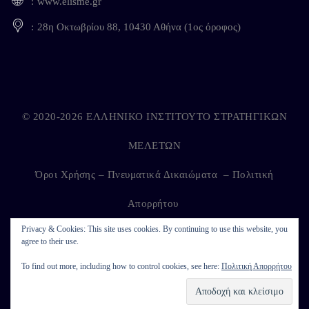
www.elisme.gr
28η Οκτωβρίου 88, 10430 Αθήνα (1ος όροφος)
© 2020-2026 ΕΛΛΗΝΙΚΟ ΙΝΣΤΙΤΟΥΤΟ ΣΤΡΑΤΗΓΙΚΩΝ
ΜΕΛΕΤΩΝ
Όροι Χρήσης – Πνευματικά Δικαιώματα
–
Πολιτική
Απορρήτου
Privacy & Cookies: This site uses cookies. By continuing to use this website, you
agree to their use.
Developed by
Kappagram
on
Kythira
To find out more, including how to control cookies, see here:
Πολιτική Απορρήτου