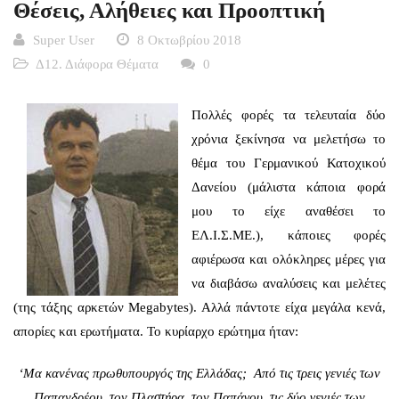
Θέσεις, Αλήθειες και Προοπτική
Super User
8 Οκτωβρίου 2018
Δ12. Διάφορα Θέματα
0
Πολλές φορές τα τελευταία δύο
χρόνια ξεκίνησα να μελετήσω το
θέμα του Γερμανικού Κατοχικού
Δανείου (μάλιστα κάποια φορά
μου το είχε αναθέσει το
ΕΛ.Ι.Σ.ΜΕ.), κάποιες φορές
αφιέρωσα και ολόκληρες μέρες για
να διαβάσω αναλύσεις και μελέτες
(της τάξης αρκετών Megabytes). Αλλά πάντοτε είχα μεγάλα κενά,
απορίες και ερωτήματα. Το κυρίαρχο ερώτημα ήταν:
‘Μα κανένας πρωθυπουργός της Ελλάδας; Από τις τρεις γενιές των
Παπανδρέου, τον Πλαστήρα, τον Παπάγου, τις δύο γενιές των