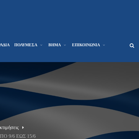
ΆΔΙΑ
ΠΟΛΥΜΈΣΑ
ΒΉΜΑ
ΕΠΙΚΟΙΝΩΝΊΑ
Εκτιμήσεις
 9/6 ΕΩΣ 15/6