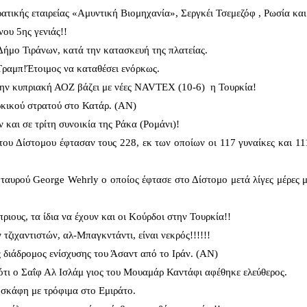
ατικής εταιρείας «Αμυντική Βιομηχανία», Σεργκέι Τσεμεζόφ , Ρωσία κα
ου 5ης γενιάς!!
Δήμο Τιράνων, κατά την κατασκευή της πλατείας.
 Τραμπ!Έτοιμος να καταθέσει ενόρκως.
στην κυπριακή ΑΟΖ βάζει με νέες NAVTEX (10-6) η Τουρκία!
κικού στρατού στο Κατάρ. (ΑΝ)
 και σε τρίτη συνοικία της Ράκα (Ρομάνι)!
του Δίστομου έφτασαν τους 228, εκ των οποίων οι 117 γυναίκες και 11
ταυρού George Wehrly ο οποίος έφτασε στο Δίστομο μετά λίγες μέρες μ
ριους, τα ίδια να έχουν και οι Κούρδοι στην Τουρκία!!
τζιχαντιστών, αλ-Μπαγκντάντι, είναι νεκρός!!!!!!
ς διάδρομος ενίσχυσης του Άσαντ από το Ιράν. (ΑΝ)
τι ο Σαΐφ Αλ Ισλάμ γιος του Μουαμάρ Καντάφι αφέθηκε ελεύθερος.
οσκάφη με τρόφιμα στο Εμιράτο.