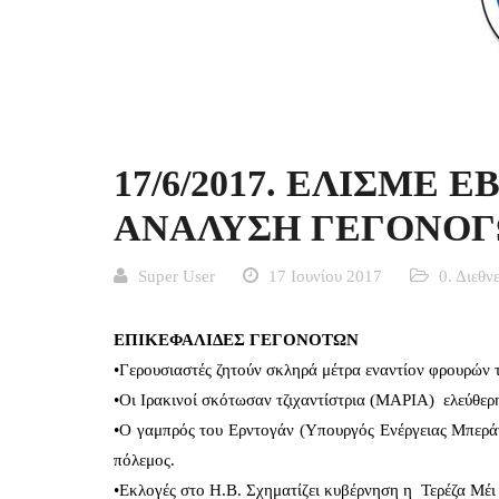
17/6/2017. ΕΛΙΣΜΕ
ΑΝΑΛΥΣΗ ΓΕΓΟΝΟΓΩΝ
Super User
17 Ιουνίου 2017
0. Διεθν
ΕΠΙΚΕΦΑΛΙΔΕΣ ΓΕΓΟΝΟΤΩΝ
•Γερουσιαστές ζητούν σκληρά μέτρα εναντίον φρουρών
•Οι Ιρακινοί σκότωσαν τζιχαντίστρια (ΜΑΡΙΑ) ελεύθε
•Ο γαμπρός του Ερντογάν (Υπουργός Ενέργειας Μπερά
πόλεμος.
•Εκλογές στο Η.Β. Σχηματίζει κυβέρνηση η Τερέζα Μέι 