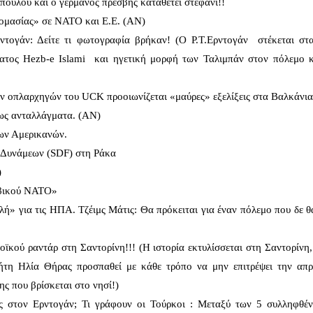
ύλου και ο γερμανός πρέσβης καταθέτει στεφάνι!!
ονομασίας» σε ΝΑΤΟ και Ε.Ε. (ΑΝ)
ρντογάν: Δείτε τι φωτογραφία βρήκαν! (Ο Ρ.Τ.Ερντογάν στέκεται στ
ατος Hezb-e Islami και ηγετική μορφή των Ταλιμπάν στον πόλεμο 
ν οπλαρχηγών του UCK προοιωνίζεται «μαύρες» εξελίξεις στα Βαλκάνια
ς ως ανταλλάγματα. (ΑΝ)
των Αμερικανών.
 Δυνάμεων (SDF) στη Ράκα
)
αβικού ΝΑΤΟ»
λή» για τις ΗΠΑ. Τζέιμς Μάτις: Θα πρόκειται για έναν πόλεμο που δε θ
οϊκού ραντάρ στη Σαντορίνη!!! (Η ιστορία εκτυλίσσεται στη Σαντορίνη
ήτη Ηλία Θήρας προσπαθεί με κάθε τρόπο να μην επιτρέψει την απ
ς που βρίσκεται στο νησί!)
 στον Ερντογάν; Τι γράφουν οι Τούρκοι : Μεταξύ των 5 συλληφθέ