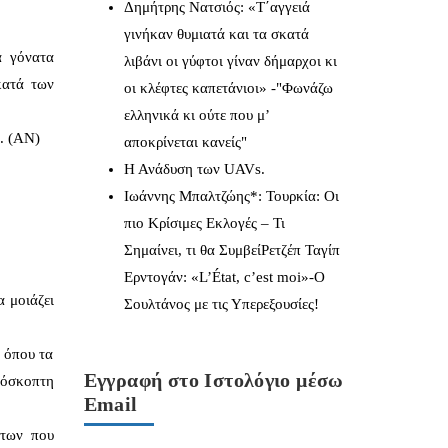
Δημήτρης Νατσιός: «Τ΄αγγειά
γινήκαν θυμιατά και τα σκατά
α γόνατα
λιβάνι οι γύφτοι γίναν δήμαρχοι κι
κατά των
οι κλέφτες καπετάνιοι» -"Φωνάζω
ελληνικά κι ούτε που μ’
. (ΑΝ)
αποκρίνεται κανείς"
Η Ανάδυση των UAVs.
Ιωάννης Μπαλτζώης*: Τουρκία: Οι
πιο Κρίσιμες Εκλογές – Τι
Σημαίνει, τι θα ΣυμβείΡετζέπ Ταγίπ
Ερντογάν: «L’État, c’est moi»-Ο
α μοιάζει
Σουλτάνος με τις Υπερεξουσίες!
, όπου τα
Εγγραφή στο Ιστολόγιο μέσω
ρόσκοπτη
Email
ντων που