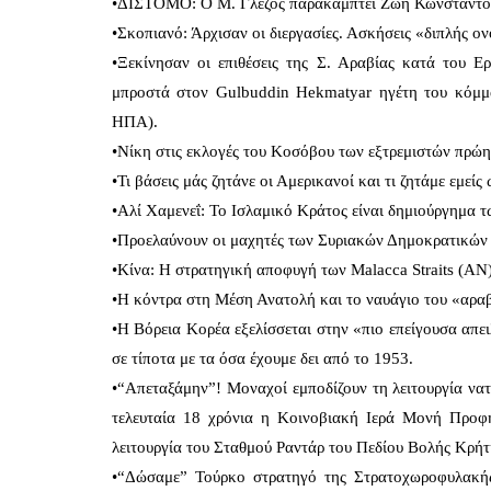
•ΔΙΣΤΟΜΟ: Ο Μ. Γλέζος παρακάμπτει Ζωή Κωνσταντοπο
•Σκοπιανό: Άρχισαν οι διεργασίες. Ασκήσεις «διπλής 
•Ξεκίνησαν οι επιθέσεις της Σ. Αραβίας κατά του Ε
μπροστά στον Gulbuddin Hekmatyar ηγέτη του κόμμ
ΗΠΑ).
•Νίκη στις εκλογές του Κοσόβου των εξτρεμιστών πρώη
•Τι βάσεις μάς ζητάνε οι Αμερικανοί και τι ζητάμε εμεί
•Αλί Χαμενεΐ: Το Ισλαμικό Κράτος είναι δημιούργημα 
•Προελαύνουν οι μαχητές των Συριακών Δημοκρατικών
•Κίνα: Η στρατηγική αποφυγή των Malacca Straits (ΑΝ
•Η κόντρα στη Μέση Ανατολή και το ναυάγιο του «αρ
•Η Βόρεια Κορέα εξελίσσεται στην «πιο επείγουσα απει
σε τίποτα με τα όσα έχουμε δει από το 1953.
•“Απεταξάμην”! Μοναχοί εμποδίζουν τη λειτουργία νατ
τελευταία 18 χρόνια η Κοινοβιακή Ιερά Μονή Προφ
λειτουργία του Σταθμού Ραντάρ του Πεδίου Βολής Κρήτη
•“Δώσαμε” Τούρκο στρατηγό της Στρατοχωροφυλακής