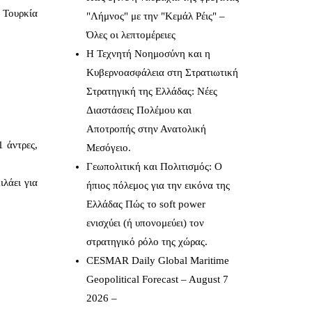
ι Τουρκία
"Λήμνος" με την "Κεμάλ Ρέις" –
Όλες οι λεπτομέρειες
Η Τεχνητή Νοημοσύνη και η
Κυβερνοασφάλεια στη Στρατιωτική
Στρατηγική της Ελλάδας: Νέες
Διαστάσεις Πολέμου και
Αποτροπής στην Ανατολική
1 άντρες,
Μεσόγειο.
Γεωπολιτική και Πολιτισμός: Ο
ιλάει για
ήπιος πόλεμος για την εικόνα της
Ελλάδας Πώς το soft power
ενισχύει (ή υπονομεύει) τον
στρατηγικό ρόλο της χώρας.
CESMAR Daily Global Maritime
Geopolitical Forecast – August 7
2026 –