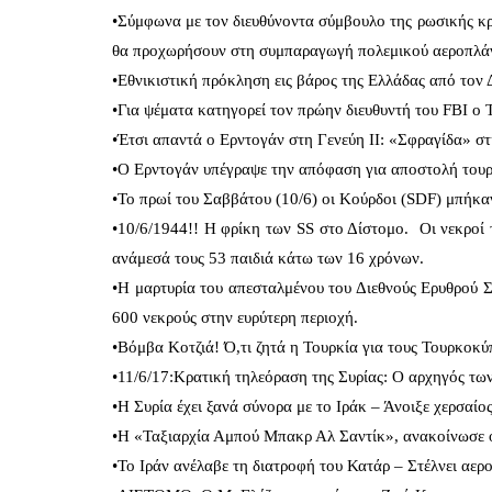
•Σύμφωνα με τον διευθύνοντα σύμβουλο της ρωσικής κρ
θα προχωρήσουν στη συμπαραγωγή πολεμικού αεροπλάν
•Εθνικιστική πρόκληση εις βάρος της Ελλάδας από τον 
•Για ψέματα κατηγορεί τον πρώην διευθυντή του FBI ο
•Έτσι απαντά ο Ερντογάν στη Γενεύη ΙΙ: «Σφραγίδα» 
•Ο Ερντογάν υπέγραψε την απόφαση για αποστολή τουρ
•Το πρωί του Σαββάτου (10/6) οι Κούρδοι (SDF) μπήκαν
•10/6/1944!! Η φρίκη των SS στο Δίστομο. Οι νεκροί 
ανάμεσά τους 53 παιδιά κάτω των 16 χρόνων.
•Η μαρτυρία του απεσταλμένου του Διεθνούς Ερυθρού Σ
600 νεκρούς στην ευρύτερη περιοχή.
•Βόμβα Κοτζιά! Ό,τι ζητά η Τουρκία για τους Τουρκοκύπ
•11/6/17:Κρατική τηλεόραση της Συρίας: Ο αρχηγός των 
•Η Συρία έχει ξανά σύνορα με το Ιράκ – Άνοιξε χερσαίο
•Η «Ταξιαρχία Αμπού Μπακρ Αλ Σαντίκ», ανακοίνωσε ό
•Το Ιράν ανέλαβε τη διατροφή του Κατάρ – Στέλνει αερ