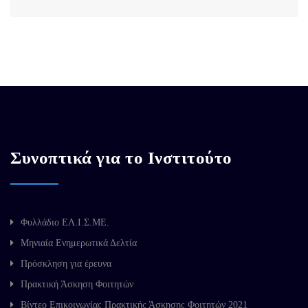
Συνοπτικά για το Ινστιτούτο
Φυλλάδιο ΕΛ.Ι.Σ.ΜΕ.
Μηνιαία Ενημερωτικά Δελτία
Πρόσκληση για έρευνα
Πρακτική Άσκηση Φοιτητών
Βίντεο Επικοινωνίας Πρακτικής Άσκησης Φοιτητών 2021