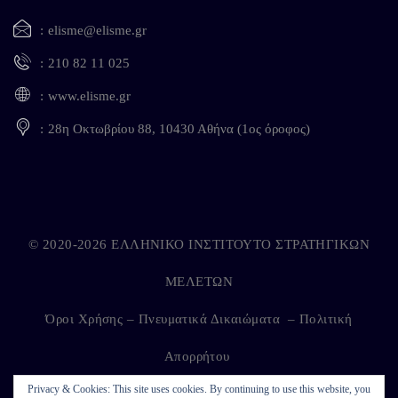
elisme@elisme.gr
210 82 11 025
www.elisme.gr
28η Οκτωβρίου 88, 10430 Αθήνα (1ος όροφος)
© 2020-2026 ΕΛΛΗΝΙΚΟ ΙΝΣΤΙΤΟΥΤΟ ΣΤΡΑΤΗΓΙΚΩΝ
ΜΕΛΕΤΩΝ
Όροι Χρήσης – Πνευματικά Δικαιώματα
–
Πολιτική
Απορρήτου
Privacy & Cookies: This site uses cookies. By continuing to use this website, you