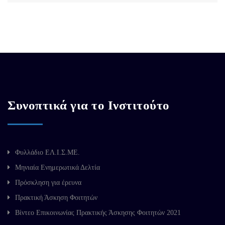
Συνοπτικά για το Ινστιτούτο
Φυλλάδιο ΕΛ.Ι.Σ.ΜΕ.
Μηνιαία Ενημερωτικά Δελτία
Πρόσκληση για έρευνα
Πρακτική Άσκηση Φοιτητών
Βίντεο Επικοινωνίας Πρακτικής Άσκησης Φοιτητών 2021