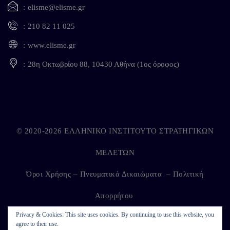
elisme@elisme.gr
210 82 11 025
www.elisme.gr
28η Οκτωβρίου 88, 10430 Αθήνα (1ος όροφος)
© 2020-2026 ΕΛΛΗΝΙΚΟ ΙΝΣΤΙΤΟΥΤΟ ΣΤΡΑΤΗΓΙΚΩΝ
ΜΕΛΕΤΩΝ
Όροι Χρήσης – Πνευματικά Δικαιώματα
–
Πολιτική
Απορρήτου
Privacy & Cookies: This site uses cookies. By continuing to use this website, you
agree to their use.
Developed by
Kappagram
on
Kythira