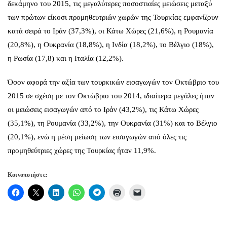
δεκάμηνο του 2015, τις μεγαλύτερες ποσοστιαίες μειώσεις μεταξύ
των πρώτων είκοσι προμηθευτριών χωρών της Τουρκίας εμφανίζουν
κατά σειρά το Ιράν (37,3%), οι Κάτω Χώρες (21,6%), η Ρουμανία
(20,8%), η Ουκρανία (18,8%), η Ινδία (18,2%), το Βέλγιο (18%),
η Ρωσία (17,8) και η Ιταλία (12,2%).
Όσον αφορά την αξία των τουρκικών εισαγωγών τον Οκτώβριο του
2015 σε σχέση με τον Οκτώβριο του 2014, ιδιαίτερα μεγάλες ήταν
οι μειώσεις εισαγωγών από το Ιράν (43,2%), τις Κάτω Χώρες
(35,1%), τη Ρουμανία (33,2%), την Ουκρανία (31%) και το Βέλγιο
(20,1%), ενώ η μέση μείωση των εισαγωγών από όλες τις
προμηθεύτριες χώρες της Τουρκίας ήταν 11,9%.
Κοινοποιήστε: