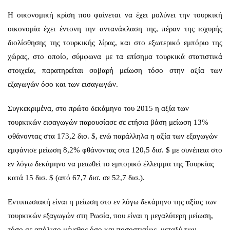
Η οικονομική κρίση που φαίνεται να έχει μολύνει την τουρκική
οικονομία έχει έντονη την αντανάκλαση της, πέραν της ισχυρής
διολίσθησης της τουρκικής λίρας, και στο εξωτερικό εμπόριο της
χώρας, στο οποίο, σύμφωνα με τα επίσημα τουρκικά στατιστικά
στοιχεία, παρατηρείται σοβαρή μείωση τόσο στην αξία των
εξαγωγών όσο και των εισαγωγών.
Συγκεκριμένα, στο πρώτο δεκάμηνο του 2015 η αξία των
τουρκικών εισαγωγών παρουσίασε σε ετήσια βάση μείωση 13%
φθάνοντας στα 173,2 δισ. $, ενώ παράλληλα η αξία των εξαγωγών
εμφάνισε μείωση 8,2% φθάνοντας στα 120,5 δισ. $ με συνέπεια στο
εν λόγω δεκάμηνο να μειωθεί το εμπορικό έλλειμμα της Τουρκίας
κατά 15 δισ. $ (από 67,7 δισ. σε 52,7 δισ.).
Εντυπωσιακή είναι η μείωση στο εν λόγω δεκάμηνο της αξίας των
τουρκικών εξαγωγών στη Ρωσία, που είναι η μεγαλύτερη μείωση,
τόσο σε απόλυτο μέγεθος όσο και ποσοστιαίως, μεταξύ των