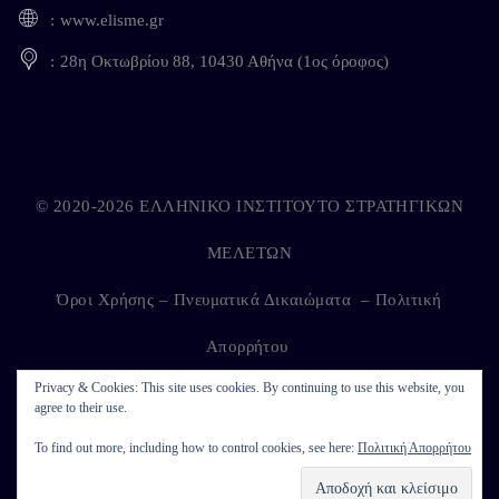
www.elisme.gr
28η Οκτωβρίου 88, 10430 Αθήνα (1ος όροφος)
© 2020-2026 ΕΛΛΗΝΙΚΟ ΙΝΣΤΙΤΟΥΤΟ ΣΤΡΑΤΗΓΙΚΩΝ
ΜΕΛΕΤΩΝ
Όροι Χρήσης – Πνευματικά Δικαιώματα
–
Πολιτική
Απορρήτου
Privacy & Cookies: This site uses cookies. By continuing to use this website, you
agree to their use.
Developed by
Kappagram
on
Kythira
To find out more, including how to control cookies, see here:
Πολιτική Απορρήτου