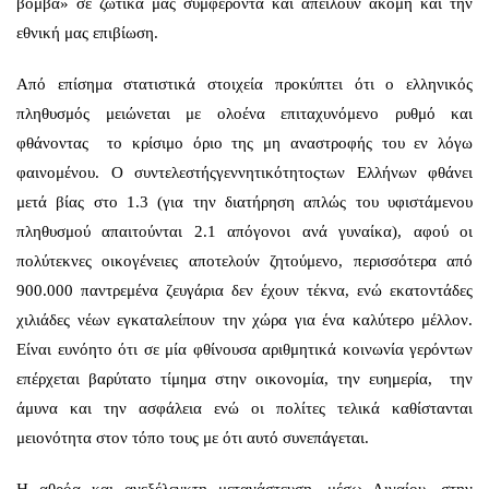
βόμβα» σε ζωτικά μας συμφέροντα και απειλούν ακόμη και την
εθνική μας επιβίωση.
Από επίσημα στατιστικά στοιχεία προκύπτει ότι ο ελληνικός
πληθυσμός μειώνεται με ολοένα επιταχυνόμενο ρυθμό και
φθάνοντας το κρίσιμο όριο της μη αναστροφής του εν λόγω
φαινομένου. Ο συντελεστήςγεννητικότητοςτων Ελλήνων φθάνει
μετά βίας στο 1.3 (για την διατήρηση απλώς του υφιστάμενου
πληθυσμού απαιτούνται 2.1 απόγονοι ανά γυναίκα), αφού οι
πολύτεκνες οικογένειες αποτελούν ζητούμενο, περισσότερα από
900.000 παντρεμένα ζευγάρια δεν έχουν τέκνα, ενώ εκατοντάδες
χιλιάδες νέων εγκαταλείπουν την χώρα για ένα καλύτερο μέλλον.
Είναι ευνόητο ότι σε μία φθίνουσα αριθμητικά κοινωνία γερόντων
επέρχεται βαρύτατο τίμημα στην οικονομία, την ευημερία, την
άμυνα και την ασφάλεια ενώ οι πολίτες τελικά καθίστανται
μειονότητα στον τόπο τους με ότι αυτό συνεπάγεται.