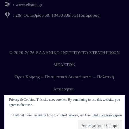
www.elisme.gr
28η Οκτωβρίου 88, 10430 Αθήνα (1ος όροφος)
© 2020-2026 ΕΛΛΗΝΙΚΟ ΙΝΣΤΙΤΟΥΤΟ ΣΤΡΑΤΗΓΙΚΩΝ
ΜΕΛΕΤΩΝ
Όροι Χρήσης – Πνευματικά Δικαιώματα
–
Πολιτική
Απορρήτου
Privacy & Cookies: This site uses cookies. By continuing to use this website, you
agree to their use.
Developed by
Kappagram
on
Kythira
To find out more, including how to control cookies, see here:
Πολιτική Απορρήτου