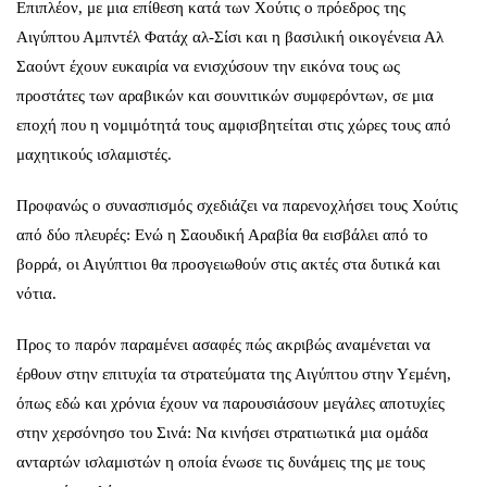
Επιπλέον, με μια επίθεση κατά των Χούτις ο πρόεδρος της
Αιγύπτου Αμπντέλ Φατάχ αλ-Σίσι και η βασιλική οικογένεια Αλ
Σαούντ έχουν ευκαιρία να ενισχύσουν την εικόνα τους ως
προστάτες των αραβικών και σουνιτικών συμφερόντων, σε μια
εποχή που η νομιμότητά τους αμφισβητείται στις χώρες τους από
μαχητικούς ισλαμιστές.
Προφανώς ο συνασπισμός σχεδιάζει να παρενοχλήσει τους Χούτις
από δύο πλευρές: Ενώ η Σαουδική Αραβία θα εισβάλει από το
βορρά, οι Αιγύπτιοι θα προσγειωθούν στις ακτές στα δυτικά και
νότια.
Προς το παρόν παραμένει ασαφές πώς ακριβώς αναμένεται να
έρθουν στην επιτυχία τα στρατεύματα της Αιγύπτου στην Υεμένη,
όπως εδώ και χρόνια έχουν να παρουσιάσουν μεγάλες αποτυχίες
στην χερσόνησο του Σινά: Να κινήσει στρατιωτικά μια ομάδα
ανταρτών ισλαμιστών η οποία ένωσε τις δυνάμεις της με τους