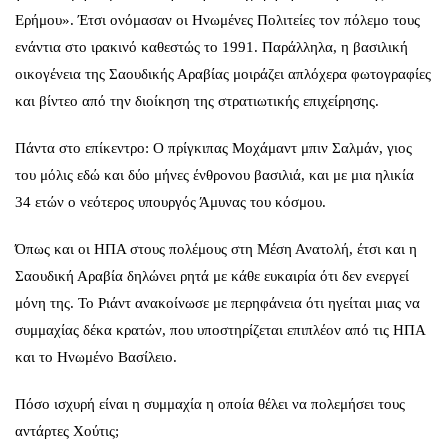
Ερήμου». Έτσι ονόμασαν οι Ηνωμένες Πολιτείες τον πόλεμο τους
ενάντια στο ιρακινό καθεστώς το 1991. Παράλληλα, η βασιλική
οικογένεια της Σαουδικής Αραβίας μοιράζει απλόχερα φωτογραφίες
και βίντεο από την διοίκηση της στρατιωτικής επιχείρησης.
Πάντα στο επίκεντρο: Ο πρίγκιπας Μοχάμαντ μπιν Σαλμάν, γιος
του μόλις εδώ και δύο μήνες ένθρονου βασιλιά, και με μια ηλικία
34 ετών ο νεότερος υπουργός Άμυνας του κόσμου.
Όπως και οι ΗΠΑ στους πολέμους στη Μέση Ανατολή, έτσι και η
Σαουδική Αραβία δηλώνει ρητά με κάθε ευκαιρία ότι δεν ενεργεί
μόνη της. Το Ριάντ ανακοίνωσε με περηφάνεια ότι ηγείται μιας να
συμμαχίας δέκα κρατών, που υποστηρίζεται επιπλέον από τις ΗΠΑ
και το Ηνωμένο Βασίλειο.
Πόσο ισχυρή είναι η συμμαχία η οποία θέλει να πολεμήσει τους
αντάρτες Χούτις;