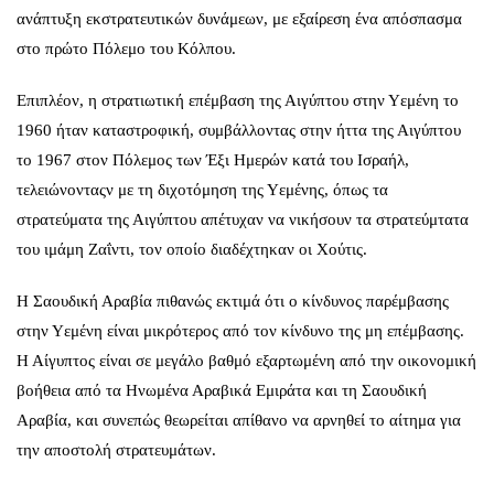
ανάπτυξη εκστρατευτικών δυνάμεων, με εξαίρεση ένα απόσπασμα
στο πρώτο Πόλεμο του Κόλπου.
Επιπλέον, η στρατιωτική επέμβαση της Αιγύπτου στην Υεμένη το
1960 ήταν καταστροφική, συμβάλλοντας στην ήττα της Αιγύπτου
το 1967 στον Πόλεμος των Έξι Ημερών κατά του Ισραήλ,
τελειώνονταςν με τη διχοτόμηση της Υεμένης, όπως τα
στρατεύματα της Αιγύπτου απέτυχαν να νικήσουν τα στρατεύμτατα
του ιμάμη Ζαΐντι, τον οποίο διαδέχτηκαν οι Χούτις.
Η Σαουδική Αραβία πιθανώς εκτιμά ότι ο κίνδυνος παρέμβασης
στην Υεμένη είναι μικρότερος από τον κίνδυνο της μη επέμβασης.
Η Αίγυπτος είναι σε μεγάλο βαθμό εξαρτωμένη από την οικονομική
βοήθεια από τα Ηνωμένα Αραβικά Εμιράτα και τη Σαουδική
Αραβία, και συνεπώς θεωρείται απίθανο να αρνηθεί το αίτημα για
την αποστολή στρατευμάτων.