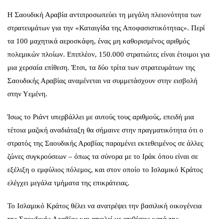
Η Σαουδική Αραβία αντιπροσωπεύει τη μεγάλη πλειονότητα των
στρατευμάτων για την «Καταιγίδα της Αποφασιστικότητας». Περί
τα 100 μαχητικά αεροσκάφη, ένας μη καθορισμένος αριθμός
πολεμικών πλοίων. Επιπλέον, 150.000 στρατιώτες είναι έτοιμοι για
μια χερσαία επίθεση. Έτσι, τα δύο τρίτα των στρατευμάτων της
Σαουδικής Αραβίας αναμένεται να συμμετάσχουν στην εισβολή
στην Υεμένη.
Ίσως το Ριάντ υπερβάλλει με αυτούς τους αριθμούς, επειδή μια
τέτοια μαζική αναδιάταξη θα σήμαινε στην πραγματικότητα ότι ο
στρατός της Σαουδικής Αραβίας παραμένει εκτεθειμένος σε άλλες
ζώνες συγκρούσεων – όπως τα σύνορα με το Ιράκ όπου είναι σε
εξέλιξη ο εμφύλιος πόλεμος, και στον οποίο το Ισλαμικό Κράτος
ελέγχει μεγάλα τμήματα της επικράτειας.
Το Ισλαμικό Κράτος θέλει να ανατρέψει την βασιλική οικογένεια
της Σαουδικής Αραβίας και απειλεί με επιθέσεις κατά της