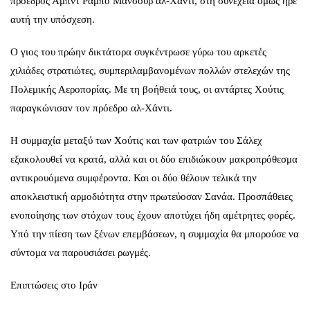
πρόεδρος Αμπντ Ράμπο Μανσούρ αλ-Χάντι, στη συνέχεια όμως ήρε
αυτή την υπόσχεση.
Ο γιος του πρώην δικτάτορα συγκέντρωσε γύρω του αρκετές
χιλιάδες στρατιώτες, συμπεριλαμβανομένων πολλών στελεχών της
Πολεμικής Αεροπορίας. Με τη βοήθειά τους, οι αντάρτες Χούτις
παραγκώνισαν τον πρόεδρο αλ-Χάντι.
Η συμμαχία μεταξύ των Χούτις και των φατριών του Σάλεχ
εξακολουθεί να κρατά, αλλά και οι δύο επιδιώκουν μακροπρόθεσμα
αντικρουόμενα συμφέροντα. Και οι δύο θέλουν τελικά την
αποκλειστική αρμοδιότητα στην πρωτεύοσαν Σανάα. Προσπάθειες
ενοποίησης των στόχων τους έχουν αποτύχει ήδη αμέτρητες φορές.
Υπό την πίεση των ξένων επεμβάσεων, η συμμαχία θα μπορούσε να
σύντομα να παρουσιάσει ρωγμές.
Επιπτώσεις στο Ιράν