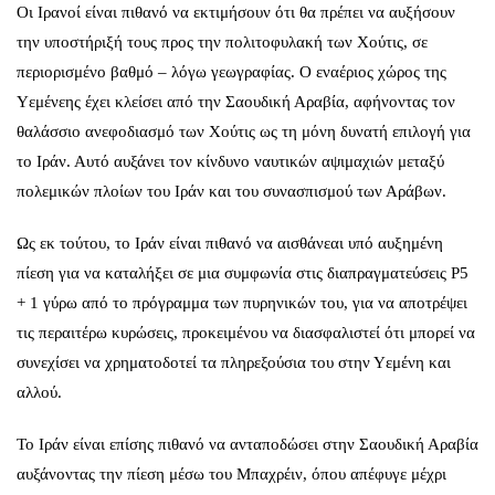
Οι Ιρανοί είναι πιθανό να εκτιμήσουν ότι θα πρέπει να αυξήσουν
την υποστήριξή τους προς την πολιτοφυλακή των Χούτις, σε
περιορισμένο βαθμό – λόγω γεωγραφίας. Ο εναέριος χώρος της
Υεμένεης έχει κλείσει από την Σαουδική Αραβία, αφήνοντας τον
θαλάσσιο ανεφοδιασμό των Χούτις ως τη μόνη δυνατή επιλογή για
το Ιράν. Αυτό αυξάνει τον κίνδυνο ναυτικών αψιμαχιών μεταξύ
πολεμικών πλοίων του Ιράν και του συνασπισμού των Αράβων.
Ως εκ τούτου, το Ιράν είναι πιθανό να αισθάνεαι υπό αυξημένη
πίεση για να καταλήξει σε μια συμφωνία στις διαπραγματεύσεις P5
+ 1 γύρω από το πρόγραμμα των πυρηνικών του, για να αποτρέψει
τις περαιτέρω κυρώσεις, προκειμένου να διασφαλιστεί ότι μπορεί να
συνεχίσει να χρηματοδοτεί τα πληρεξούσια του στην Υεμένη και
αλλού.
Το Ιράν είναι επίσης πιθανό να ανταποδώσει στην Σαουδική Αραβία
αυξάνοντας την πίεση μέσω του Μπαχρέιν, όπου απέφυγε μέχρι