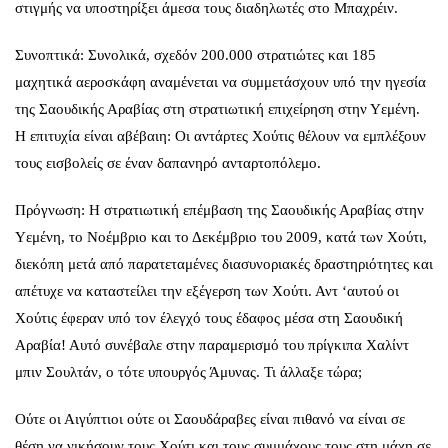
στιγμής να υποστηρίξει άμεσα τους διαδηλωτές στο Μπαχρέιν.
Συνοπτικά: Συνολικά, σχεδόν 200.000 στρατιώτες και 185
μαχητικά αεροσκάφη αναμένεται να συμμετάσχουν υπό την ηγεσία
της Σαουδικής Αραβίας στη στρατιωτική επιχείρηση στην Υεμένη.
Η επιτυχία είναι αβέβαιη: Οι αντάρτες Χούτις θέλουν να εμπλέξουν
τους εισβολείς σε έναν δαπανηρό ανταρτοπόλεμο.
Πρόγνωση: Η στρατιωτική επέμβαση της Σαουδικής Αραβίας στην
Υεμένη, το Νοέμβριο και το Δεκέμβριο του 2009, κατά των Χούτι,
διεκόπη μετά από παρατεταμένες διασυνοριακές δραστηριότητες και
απέτυχε να καταστείλει την εξέγερση των Χούτι. Αντ ‘αυτού οι
Χούτις έφεραν υπό τον έλεγχό τους έδαφος μέσα στη Σαουδική
Αραβία! Αυτό συνέβαλε στην παραμερισμό του πρίγκιπα Χαλίντ
μπιν Σουλτάν, ο τότε υπουργός Άμυνας. Τι άλλαξε τώρα;
Ούτε οι Αιγύπτιοι ούτε οι Σαουδάραβες είναι πιθανό να είναι σε
θέση να νικήσουν τους Χούτι και τους συμμάχους τους στη μάχη σε