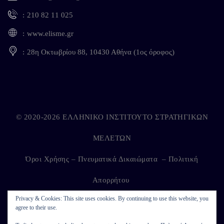
210 82 11 025
www.elisme.gr
28η Οκτωβρίου 88, 10430 Αθήνα (1ος όροφος)
© 2020-2026 ΕΛΛΗΝΙΚΟ ΙΝΣΤΙΤΟΥΤΟ ΣΤΡΑΤΗΓΙΚΩΝ
ΜΕΛΕΤΩΝ
Όροι Χρήσης – Πνευματικά Δικαιώματα
–
Πολιτική
Απορρήτου
Privacy & Cookies: This site uses cookies. By continuing to use this website, you
agree to their use.
Developed by
Kappagram
on
Kythira