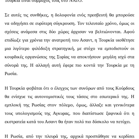
Τουρκία είναι σύμμαχός τους στο ΝΑΤΟ.
Σε αυτές τις συνθήκες, η δολοφονία ενός πρεσβευτή θα μπορούσε
να οδηγήσει σε ευρύτερη σύγκρουση. Τον τελευταίο χρόνο, όμως οι
σχέσεις ανάμεσα στις δύο χώρες άρχισαν να βελτιώνονται. Αφού
επιδίωξε για χρόνια την ανατροπή του Ασαντ, η Τουρκία υιοθέτησε
μια λιγότερο φιλόδοξη στρατηγική, με στόχο να εμποδιστούν οι
κουρδικές οργανώσεις της Συρίας να αποκτήσουν μεγάλη ισχύ στα
σύνορά της. Η αλλαγή αυτή έφερε πιο κοντά την Τουρκία με τη
Ρωσία.
Η Τουρκία φοβάται ότι ο έλεγχος των συνόρων από τους Κούρδους
θα ενίσχυε τις αυτονομιστικές τους τάσεις στο εσωτερικό της. Η
εμπλοκή της Ρωσίας στον πόλεμο, όμως, άλλαξε και γενικότερα
τους υπολογισμούς της Αγκυρας, που διαπίστωσε ξαφνικά ότι η
εκστρατεία κατά του Ασαντ θα ήταν πολύ πιο δύσκολο να πετύχει.
Η Ρωσία, από την πλευρά της, αρχικά προσπάθησε να κερδίσει