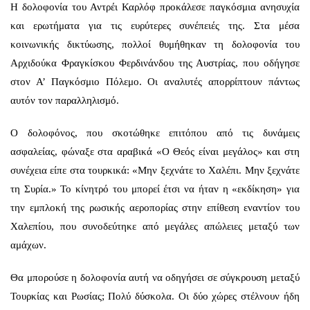
Η δολοφονία του Αντρέι Καρλόφ προκάλεσε παγκόσμια ανησυχία
και ερωτήματα για τις ευρύτερες συνέπειές της. Στα μέσα
κοινωνικής δικτύωσης, πολλοί θυμήθηκαν τη δολοφονία του
Αρχιδούκα Φραγκίσκου Φερδινάνδου της Αυστρίας, που οδήγησε
στον Α’ Παγκόσμιο Πόλεμο. Οι αναλυτές απορρίπτουν πάντως
αυτόν τον παραλληλισμό.
Ο δολοφόνος, που σκοτώθηκε επιτόπου από τις δυνάμεις
ασφαλείας, φώναξε στα αραβικά «Ο Θεός είναι μεγάλος» και στη
συνέχεια είπε στα τουρκικά: «Μην ξεχνάτε το Χαλέπι. Μην ξεχνάτε
τη Συρία.» Το κίνητρό του μπορεί έτσι να ήταν η «εκδίκηση» για
την εμπλοκή της ρωσικής αεροπορίας στην επίθεση εναντίον του
Χαλεπίου, που συνοδεύτηκε από μεγάλες απώλειες μεταξύ των
αμάχων.
Θα μπορούσε η δολοφονία αυτή να οδηγήσει σε σύγκρουση μεταξύ
Τουρκίας και Ρωσίας; Πολύ δύσκολα. Οι δύο χώρες στέλνουν ήδη