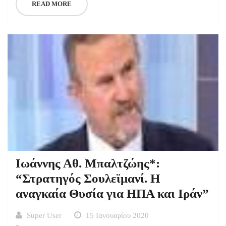
READ MORE
Ιωάννης Αθ. Μπαλτζώης*:
“Στρατηγός Σουλεϊμανί. Η
αναγκαία Θυσία για ΗΠΑ και Ιράν”
Super User
15 Ιανουαρίου 2020