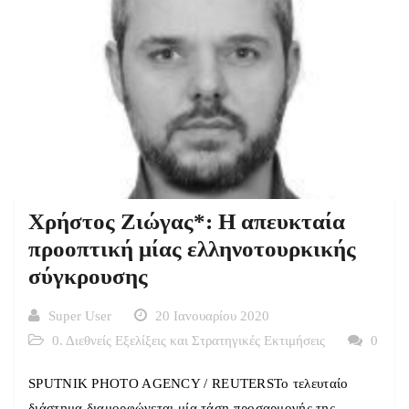
Χρήστος Ζιώγας*: H απευκταία
προοπτική μίας ελληνοτουρκικής
σύγκρουσης
Super User
20 Ιανουαρίου 2020
0. Διεθνείς Εξελίξεις και Στρατηγικές Εκτιμήσεις
0
SPUTNIK PHOTO AGENCY / REUTERSΤο τελευταίο
διάστημα διαμορφώνεται μία τάση προσαρμογής της