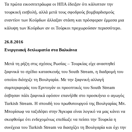
Τα πρώτα εικοσιτετράωρα οι ΗΠΑ έδειξαν ότι κάλυπταν την
τουρκική εισβολή, αλλά μετά τους σφοδρούς βομβαρδισμούς
εναντίον των Κούρδων άλλαξαν στάση και πρόσφεραν έμμεσα μια
κάλυψη των Κούρδων αν οι Τούρκοι προχωρούσαν περισσότερο.
26.8.2016
Ενεργειακή διπλωματία στα Βαλκάνια
Μετά τη ρήξη στις σχέσεις Ρωσίας – Τουρκίας είχε αναστηθεί
ξαφνικά το σχέδιο κατασκευής του South Stream, η διαδρομή του
οποίου διέσχιζε τη Βουλγαρία. Με την ξαφνική αλλαγή
συμπεριφοράς του Ερντογάν οι προοπτικές του South Stream
έσβησαν πάλι ξαφνικά εφόσον επανήλθε στο προσκήνιο ο αγωγός
Turkish Stream. Η σπουδή του πρωθυπουργού της Βουλγαρίας Μπ.
Μπορίσωφ να ταξιδέψει στην Άγκυρα είναι λογικό να μας κάνει να
σκεφθούμε ότι ενδεχομένως επεδίωξε να πείσει την Τουρκία η
συνέχεια του Turkish Stream να διασχίζει τη Βουλγαρία και όχι την