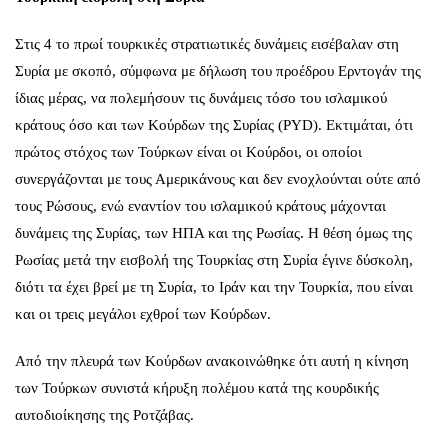
Στις 4 το πρωί τουρκικές στρατιωτικές δυνάμεις εισέβαλαν στη
Συρία με σκοπό, σύμφωνα με δήλωση του προέδρου Ερντογάν της
ίδιας μέρας, να πολεμήσουν τις δυνάμεις τόσο του ισλαμικού
κράτους όσο και των Κούρδων της Συρίας (PYD). Εκτιμάται, ότι
πρώτος στόχος των Τούρκων είναι οι Κούρδοι, οι οποίοι
συνεργάζονται με τους Αμερικάνους και δεν ενοχλούνται ούτε από
τους Ρώσους, ενώ εναντίον του ισλαμικού κράτους μάχονται
δυνάμεις της Συρίας, των ΗΠΑ και της Ρωσίας. Η θέση όμως της
Ρωσίας μετά την εισβολή της Τουρκίας στη Συρία έγινε δύσκολη,
διότι τα έχει βρεί με τη Συρία, το Ιράν και την Τουρκία, που είναι
και οι τρεις μεγάλοι εχθροί των Κούρδων.
Από την πλευρά των Κούρδων ανακοινώθηκε ότι αυτή η κίνηση
των Τούρκων συνιστά κήρυξη πολέμου κατά της κουρδικής
αυτοδιοίκησης της Ροτζάβας.