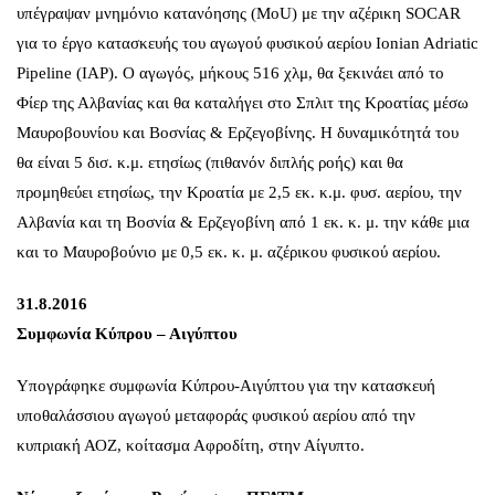
υπέγραψαν μνημόνιο κατανόησης (MoU) με την αζέρικη SOCAR
για το έργο κατασκευής του αγωγού φυσικού αερίου Ionian Adriatic
Pipeline (IAP). Ο αγωγός, μήκους 516 χλμ, θα ξεκινάει από το
Φίερ της Αλβανίας και θα καταλήγει στο Σπλιτ της Κροατίας μέσω
Μαυροβουνίου και Βοσνίας & Ερζεγοβίνης. Η δυναμικότητά του
θα είναι 5 δισ. κ.μ. ετησίως (πιθανόν διπλής ροής) και θα
προμηθεύει ετησίως, την Κροατία με 2,5 εκ. κ.μ. φυσ. αερίου, την
Αλβανία και τη Βοσνία & Ερζεγοβίνη από 1 εκ. κ. μ. την κάθε μια
και το Μαυροβούνιο με 0,5 εκ. κ. μ. αζέρικου φυσικού αερίου.
31.8.2016
Συμφωνία Κύπρου – Αιγύπτου
Υπογράφηκε συμφωνία Κύπρου-Αιγύπτου για την κατασκευή
υποθαλάσσιου αγωγού μεταφοράς φυσικού αερίου από την
κυπριακή ΑΟΖ, κοίτασμα Αφροδίτη, στην Αίγυπτο.