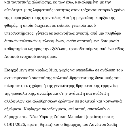
και ταυτοτικής αλλοίωσης, εκ των έσω, κεκαλυμμένη με την
αθωότητα μιας λυμφατικής ισότητας στον τρέχοντα ιστορικό χρόνο
της συμπεριληπτικής φρενίτιδας. Αυτή η μεγατάση υπαρξιακής
φθοράς, η οποία διαχέεται σε επίπεδο γεωπολιτικού
υπερσυστήματος, γίνεται δε αδιανοήτως ανεκτή, από μια πληθώρα
δυτικών πολιτικών εμπλεκομένων, ωσάν απαιτούμενη δοκιμασία
καθαρτηρίου ως προς την εξιλέωση, τροφοδοτούμενη από ένα είδος
Δυτικού ενοχικού συνδρόμου.
Εισερχόμενη στο κυρίως θέμα, χωρίς να υπεισέλθω σε ανάλυση του
αντικειμενικού σκοπού της πολιτικό-θρησκευτικής δυναμικής του
ισλάμ σε τρίτες χώρες ή της γενικότερης θρησκευτικής ερμηνείας
της γεωπολιτικής, αναφέρομαι στην ανάμειξη και ανάδειξη
αλλόφυλων και αλλόθρησκων δρώντων σε πολιτικά και κοινωνικά
αξιώματα. Κυρίαρχα παραδείγματα, επί αυτού, αποτελούν ο
δήμαρχος της Νέας Υόρκης Zohran Mamdani (ορκίστηκε στις
01/01/2026, πρώτη θητεία) και ο δήμαρχος του Λονδίνου Sadiq