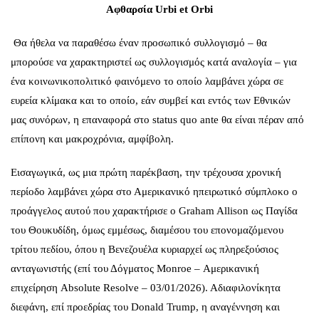
Αφθαρσία
Urbi
et
Orbi
Θα ήθελα να παραθέσω έναν προσωπικό συλλογισμό – θα
μπορούσε να χαρακτηριστεί ως συλλογισμός κατά αναλογία – για
ένα κοινωνικοπολιτικό φαινόμενο το οποίο λαμβάνει χώρα σε
ευρεία κλίμακα και το οποίο, εάν συμβεί και εντός των Εθνικών
μας συνόρων, η επαναφορά στο status quo ante θα είναι πέραν από
επίπονη και μακροχρόνια, αμφίβολη.
Εισαγωγικά, ως μια πρώτη παρέκβαση, την τρέχουσα χρονική
περίοδο λαμβάνει χώρα στο Αμερικανικό ηπειρωτικό σύμπλοκο ο
προάγγελος αυτού που χαρακτήρισε ο Graham Allison ως Παγίδα
του Θουκυδίδη, όμως εμμέσως, διαμέσου του επονομαζόμενου
τρίτου πεδίου, όπου η Βενεζουέλα κυριαρχεί ως πληρεξούσιος
ανταγωνιστής (επί του Δόγματος Monroe – Αμερικανική
επιχείρηση Absolute Resolve – 03/01/2026). Αδιαφιλονίκητα
διεφάνη, επί προεδρίας του Donald Trump, η αναγέννηση και