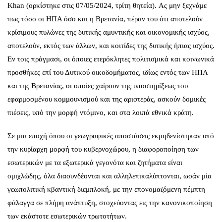
Khan (ορκίστηκε στις 07/05/2024, τρίτη θητεία). Ας μην ξεχνάμε
πως τόσο οι ΗΠΑ όσο και η Βρετανία, πέραν του ότι αποτελούν
κρίσιμους πυλώνες της δυτικής αμυντικής και οικονομικής ισχύος,
αποτελούν, εκτός των άλλων, και κοιτίδες της δυτικής ήπιας ισχύος.
Εν τοις πράγμασι, οι όποιες ετερόκλητες πολιτισμικά και κοινωνικά
προσθήκες επί του Δυτικού οικοδομήματος, ιδίως εντός των ΗΠΑ
και της Βρετανίας, οι οποίες χαίρουν της υποστηρίξεως του
εφαρμοσμένου κομμουνισμού και της αριστεράς, ασκούν δομικές
πιέσεις, υπό την μορφή ντόμινο, και στα λοιπά εθνικά κράτη.
Σε μια εποχή όπου οι γεωγραφικές αποστάσεις εκμηδενίστηκαν υπό
την κυρίαρχη μορφή του κυβερνοχώρου, η διαφοροποίηση των
εσωτερικών με τα εξωτερικά γεγονότα και ζητήματα είναι
ομιχλώδης, όλα διασυνδέονται και αλληλεπικαλύπτονται, ωσάν μία
γεωπολιτική κβαντική διεμπλοκή, με την επονομαζόμενη πέμπτη
φάλαγγα σε πλήρη ανάπτυξη, στοχεύοντας εις την κανονικοποίηση
των εκάστοτε εσωτερικών τρωτοτήτων.