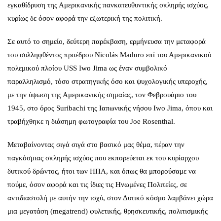
εγκαθίδρυση της Αμερικανικής πανκατευθυντικής σκληρής ισχύος,
κυρίως δε όσον αφορά την εξωτερική της πολιτική.
Σε αυτό το σημείο, δεύτερη παρέκβαση, ερμήνευσα την μεταφορά
του συλληφθέντος προέδρου Nicolás Maduro επί του Αμερικανικού
πολεμικού πλοίου USS Iwo Jima ως έναν συμβολικό
παραλληλισμό, τόσο στρατηγικής όσο και ψυχολογικής υπεροχής,
με την ύψωση της Αμερικανικής σημαίας, τον Φεβρουάριο του
1945, στο όρος Suribachi της Ιαπωνικής νήσου Iwo Jima, όπου και
τραβήχθηκε η διάσημη φωτογραφία του Joe Rosenthal.
Μεταβαίνοντας σιγά σιγά στο βασικό μας θέμα, πέραν την
παγκόσμιας σκληρής ισχύος που εκπορεύεται εκ του κυρίαρχου
δυτικού δρώντος, ήτοι των ΗΠΑ, και όπως θα μπορούσαμε να
πούμε, όσον αφορά και τις ίδιες τις Ηνωμένες Πολιτείες, σε
αντιδιαστολή με αυτήν την ισχύ, στον Δυτικό κόσμο λαμβάνει χώρα
μια μεγατάση (megatrend) φυλετικής, θρησκευτικής, πολιτισμικής