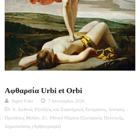
Αφθαρσία Urbi et Orbi
Super User
7 Ιανουαρίου 2026
0. Διεθνείς Εξελίξεις και Στρατηγικές Εκτιμήσεις
,
Απόψεις -
Προτάσεις Μελών
,
Δ1. Εθνικά Θέματα Εξωτερικής Πολιτικής
,
Δημοσιεύσεις (Αρθρογραφία)