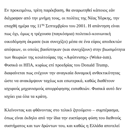
Εν προκειμένω, τρίτη παρέκβαση, θα αναρωτηθεί κάποιος εάν
διέγραψαν από την μνήμη τους, οι πολίτες της Νέας Υόρκης, την
ης
επαχθή ημέρα της 11
Σεπτεμβρίου του 2001. Η απάντηση είναι
πως όχι, όμως η τρέχουσα (παγκόσμια) πολιτικό-κοινωνική
οικοδόμηση άκμασε (και συνεχίζει) μέσα σε ένα εύρος αποδεκτών
απόψεων, οι οποίες βασίστηκαν (και συνεχίζουν) στην βιωσιμότητα
των θεωριών της κουλτούρας της «Αφύπνισης» (Woke-ism).
Φυσικά οι ΗΠΑ, κυρίως επί προεδρίας του Donald Trump,
διαφαίνεται πως ενέχουν την αναγκαία δυναμική ανθεκτικότητας
ώστε να ανακάμψουν ταχέως και εσωτερικά, καθώς διαθέτουν
ισχυρούς μηχανισμούς απορρόφησης ευπαθειών. Φυσικά αυτό δεν
ισχύει για όλα τα κράτη.
Κλείνοντας και φθάνοντας στο τελικό ζητούμενο – συμπέρασμα,
όπως είναι έκδηλο από την ίδια την ευεπίφορη φύση του διεθνούς
συστήματος και των δρώντων του, και καθώς η Ελλάδα αποτελεί