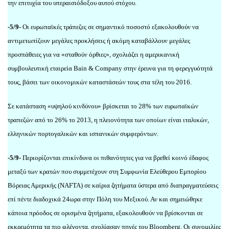
την επιτυχία του υπεραισιόδοξου αυτού στόχου.
-5/9-
Οι ευρωπαϊκές τράπεζες σε σημαντικό ποσοστό εξακολουθούν να
αντιμετωπίζουν μεγάλες προκλήσεις ή ακόμη καταβάλλουν μεγάλες
προσπάθειες για να «σταθούν όρθιες», σχολιάζει η αμερικανική
συμβουλευτική εταιρεία Bain & Company στην έρευνα για τη φερεγγυότητά
τους, βάσει των οικονομικών καταστάσεών τους στα τέλη του 2016.
Σε κατάσταση «υψηλού κινδύνου» βρίσκεται το 28% των ευρωπαϊκών
τραπεζών από το 26% το 2013, η πλειονότητα των οποίων είναι ιταλικών,
ελληνικών πορτογαλικών και ισπανικών συμφερόντων.
-5/9-
Περιορίζονται επικίνδυνα οι πιθανότητες για να βρεθεί κοινό έδαφος
μεταξύ των κρατών που συμμετέχουν στη Συμφωνία Ελεύθερου Εμπορίου
Βόρειας Αμερικής (NAFTA) σε καίρια ζητήματα ύστερα από διαπραγματεύσεις
επί πέντε διαδοχικά 24ωρα στην Πόλη του Μεξικού. Αν και σημειώθηκε
κάποια πρόοδος σε ορισμένα ζητήματα, εξακολουθούν να βρίσκονται σε
εκκρεμότητα τα πιο φλέγοντα, σχολίασαν πηγές του Bloomberg. Οι συνομιλίες