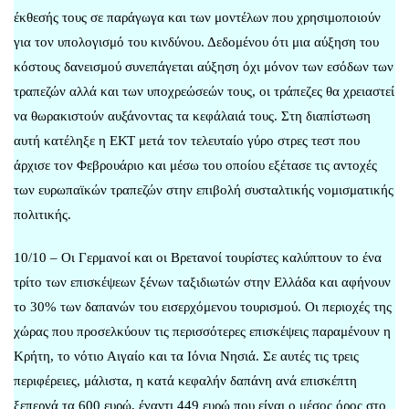
έκθεσής τους σε παράγωγα και των μοντέλων που χρησιμοποιούν
για τον υπολογισμό του κινδύνου. Δεδομένου ότι μια αύξηση του
κόστους δανεισμού συνεπάγεται αύξηση όχι μόνον των εσόδων των
τραπεζών αλλά και των υποχρεώσεών τους, οι τράπεζες θα χρειαστεί
να θωρακιστούν αυξάνοντας τα κεφάλαιά τους. Στη διαπίστωση
αυτή κατέληξε η ΕΚΤ μετά τον τελευταίο γύρο στρες τεστ που
άρχισε τον Φεβρουάριο και μέσω του οποίου εξέτασε τις αντοχές
των ευρωπαϊκών τραπεζών στην επιβολή συσταλτικής νομισματικής
πολιτικής.
10/10 – Οι Γερμανοί και οι Βρετανοί τουρίστες καλύπτουν το ένα
τρίτο των επισκέψεων ξένων ταξιδιωτών στην Ελλάδα και αφήνουν
το 30% των δαπανών του εισερχόμενου τουρισμού. Οι περιοχές της
χώρας που προσελκύουν τις περισσότερες επισκέψεις παραμένουν η
Κρήτη, το νότιο Αιγαίο και τα Ιόνια Νησιά. Σε αυτές τις τρεις
περιφέρειες, μάλιστα, η κατά κεφαλήν δαπάνη ανά επισκέπτη
ξεπερνά τα 600 ευρώ, έναντι 449 ευρώ που είναι ο μέσος όρος στο