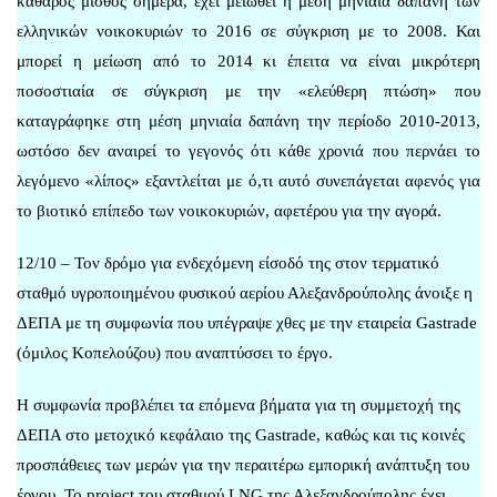
καθαρός μισθός σήμερα, έχει μειωθεί η μέση μηνιαία δαπάνη των
ελληνικών νοικοκυριών το 2016 σε σύγκριση με το 2008. Και
μπορεί η μείωση από το 2014 κι έπειτα να είναι μικρότερη
ποσοστιαία σε σύγκριση με την «ελεύθερη πτώση» που
καταγράφηκε στη μέση μηνιαία δαπάνη την περίοδο 2010-2013,
ωστόσο δεν αναιρεί το γεγονός ότι κάθε χρονιά που περνάει το
λεγόμενο «λίπος» εξαντλείται με ό,τι αυτό συνεπάγεται αφενός για
το βιοτικό επίπεδο των νοικοκυριών, αφετέρου για την αγορά.
12/10 – Τον δρόμο για ενδεχόμενη είσοδό της στον τερματικό
σταθμό υγροποιημένου φυσικού αερίου Αλεξανδρούπολης άνοιξε η
ΔΕΠΑ με τη συμφωνία που υπέγραψε χθες με την εταιρεία Gastrade
(όμιλος Κοπελούζου) που αναπτύσσει το έργο.
Η συμφωνία προβλέπει τα επόμενα βήματα για τη συμμετοχή της
ΔΕΠΑ στο μετοχικό κεφάλαιο της Gastrade, καθώς και τις κοινές
προσπάθειες των μερών για την περαιτέρω εμπορική ανάπτυξη του
έργου. Το project του σταθμού LNG της Αλεξανδρούπολης έχει