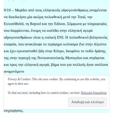
9/10 – Μερίδιο από τους ελληνικούς υδρογονάνθρακες αναμένεται
να διεκδικήσει μία ακόμη πολυεθνική μετά την Total, την
ExxonΜobil, τη Repsol και την Edison. Σύμφωνα με πληροφορίες
που διαρρέονται, έτοιμη να εισέλθει στην ελληνική αγορά
υδρογονανθράκων είναι η ιταλική ΕΝΙ. Η πολυεθνικού βεληνεκούς
εταιρεία, που ανακάλυψε το περίφημο κοίτασμα Zor στην Αίγυπτο
και έχει εγκατασταθεί ήδη στην Κύπρο, διευρύνει το πεδίο δράσης
της στην περιοχή της Νοτιοανατολικής Μεσογείου και στρέφεται
και προς την ελληνική αγορά, βήμα που για πολλούς ήταν απόλυτα
αναμενόμενο
Privacy & Cookies: This site uses cookies. By continuing to use this website, you
8/10 – Μειώθηκε η απασχόληση στις ΗΠΑ τον Σεπτέμβριο, πρώτη
agree to their use.
φορά έπειτα από μία επταετία, λόγω των καταστροφικών τυφώνων
To find out more, including how to control cookies, see here:
Πολιτική Απορρήτου
«Ιρμα» και «Χάρβεϊ», που καθυστέρησαν τις προσλήψεις και
άφησαν προσωρινά εκτός αγοράς εργαζόμενους σε αρκετές
επιχειρήσεις.