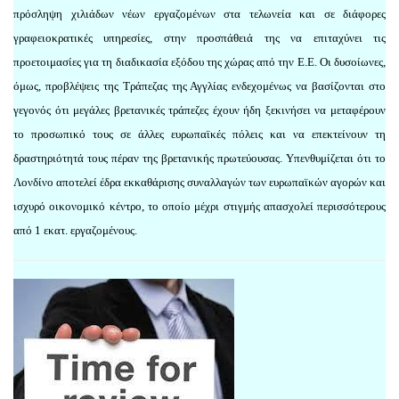
πρόσληψη χιλιάδων νέων εργαζομένων στα τελωνεία και σε διάφορες
γραφειοκρατικές υπηρεσίες, στην προσπάθειά της να επιταχύνει τις
προετοιμασίες για τη διαδικασία εξόδου της χώρας από την Ε.Ε. Οι δυσοίωνες,
όμως, προβλέψεις της Τράπεζας της Αγγλίας ενδεχομένως να βασίζονται στο
γεγονός ότι μεγάλες βρετανικές τράπεζες έχουν ήδη ξεκινήσει να μεταφέρουν
το προσωπικό τους σε άλλες ευρωπαϊκές πόλεις και να επεκτείνουν τη
δραστηριότητά τους πέραν της βρετανικής πρωτεύουσας. Υπενθυμίζεται ότι το
Λονδίνο αποτελεί έδρα εκκαθάρισης συναλλαγών των ευρωπαϊκών αγορών και
ισχυρό οικονομικό κέντρο, το οποίο μέχρι στιγμής απασχολεί περισσότερους
από 1 εκατ. εργαζομένους.