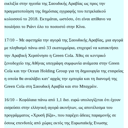
ευελιξία στην ηγεσία της Σαουδικής Αραβίας ως προς την
πραγματοποίηση της δημόσιας εγγραφής του πετρελαϊκού
κολοσσού το 2018. Εκτιμάται, ωστόσο, ότι είναι απίθανο να
πουλήσει το Ριάντ όλο το ποσοστό στην Κίνα.
17/10 – Με αφετηρία την αγορά της Σαουδικής Αραβίας, μια αγορά
με πληθυσμό πάνω από 33 εκατομμύρια, επιχειρεί να κατακτήσει
την Aραβική Xερσόνησο η Green Cola. Χθες σε κεντρικό
ξενοδοχείο της Αθήνας υπεγράφη συμφωνία ανάμεσα στην Green
Cola και την Ocean Holding Group για τη δημιουργία της εταιρείας
η οποία θα αναλάβει κατ’ αρχάς την εμπορία και τη διανομή της
Green Cola στη Σαουδική Αραβία και στο Μπαχρέιν.
16/10 – Κεφάλαια πάνω από 1,1 δισ. ευρώ υπολογίζεται ότι έχουν
εισρεύσει στην ελληνική αγορά ακινήτων, ως αποτέλεσμα του
προγράμματος «Xρυσή βίζα», που παρέχει άδειες παραμονής σε
όσους επενδυτές από χώρες εκτός της Ευρωπαϊκής Ενωσης