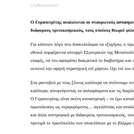
(Αρθρογραφία)
Ο Γεραπετρίτης αναλώνεται σε σταυρωτούς ασπασμούς
διάφορους τριτοκοσμικούς, τους οποίους θεωρεί φιλ
Για κάποιον λόγο που δυσκολεύομαι να εξηγήσω, ο πρωθ
εθνικά συμφέροντα υπουργό Εξωτερικών της Μεταπολίτευ
επαφές, να του αφαιρέσει διακριτικά το διαβατήριο και 
εκπονεί την υψηλή στρατηγική επί χάρτου. Οχι επί του π
Στα ραντεβού με τους ξένους καλύτερα να στέλνουμε το
καλύτερα, αποφεύγοντας τα σαλιαρίσματα και τις διαχύ
Ο Γεραπετρίτης είναι σκέτη καταστροφή – το έχει καταλά
πρωτεύουσες ως περιφερόμενος… αγκαλίτσας και αναλών
και άλλα συντροφικά με διάφορους τριτοκοσμικούς, τους
προτιμά το πρωτόκολλο των υποκλίσεων με το βλέμμα 