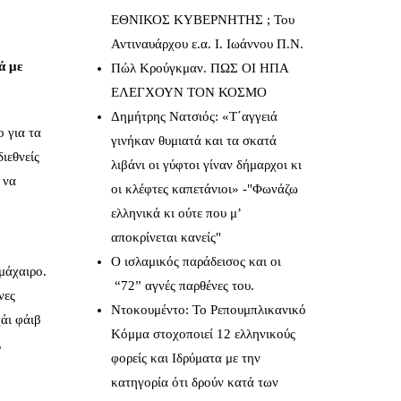
ΕΘΝΙΚΟΣ ΚΥΒΕΡΝΗΤΗΣ ; Του
Αντιναυάρχου ε.α. Ι. Ιωάννου Π.Ν.
ά με
Πώλ Κρούγκμαν. ΠΩΣ ΟΙ ΗΠΑ
ΕΛΕΓΧΟΥΝ ΤΟΝ ΚΟΣΜΟ
Δημήτρης Νατσιός: «Τ΄αγγειά
 για τα
γινήκαν θυμιατά και τα σκατά
ιεθνείς
λιβάνι οι γύφτοι γίναν δήμαρχοι κι
 να
οι κλέφτες καπετάνιοι» -"Φωνάζω
ελληνικά κι ούτε που μ’
αποκρίνεται κανείς"
Ο ισλαμικός παράδεισος και οι
μάχαιρο.
“72” αγνές παρθένες του.
νες
Ντοκουμέντο: Το Ρεπουμπλικανικό
άι φάιβ
Κόμμα στοχοποιεί 12 ελληνικούς
,
φορείς και Ιδρύματα με την
κατηγορία ότι δρούν κατά των