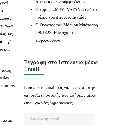
Αμερικανικών συμφερόντων.
γιατί
Ο νόμος, «MAVI VATAN», υπό το
 ο
πρίσμα του Διεθνούς Δικαίου.
λλιώς,
Ο Θάνατος του Μάρκου Μπότσαρη
τι άλλο.
9/8/1823. Η Μάχη στο
μως, ως
Κεφαλόβρυσο
υπουργό
ελ και
Εγγραφή στο Ιστολόγιο μέσω
Email
 τέλος
ι ένα
ς που τον
Εισάγετε το email σας για εγγραφή στην
υπηρεσία αποστολής ειδοποιήσεων μέσω
email για νέες δημοσιεύσεις.
Διεύθυνση
ρηματική
email