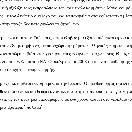
γός συγκάλεσε το Εθνικό Συμβούλιο Εξωτερικής Πολιτικής, δύο και πλέον
σμενή εξέλιξη τους εκπροσώπους των πολιτικών κομμάτων. Μόνο και μόν
 με τον Αιγύπτιο ομόλογό του και τα πανηγύρια στα καθεστωτικά μέσα
 στην πράξη δεν κατοχυρώνει το ζητούμενο.
ρρυμένοι από τους Τούρκους, αφού έλαβαν μια εξαιρετικά ευνοϊκή για αυ
ρι τον 28ο μεσημβρινό, με παραχώρηση τμήματος ελληνικής επήρειας στ
χονται τώρα εκβιάζοντας για πρόσθετες ελληνικές υποχωρήσεις. Θυμίζω
 μέλος της Ε.Ε. και του ΝΑΤΟ, υπέγραψε το 2003 συμφωνία οριοθέτησης
α αποδοχή της μέσης γραμμής.
ης έχει κατορθώσει να «μικρύνει» την Ελλάδα. Ο πρωθυπουργός οφείλει 
θέλει τόσο πολύ και θεωρεί αναντικατάστατη την παρουσία του για λόγο
τα, ας τον κρατήσει βαλσαμωμένο σε ένα χρυσό κλουβί στο νεοκλασικό
σει εξωτερική πολιτική.