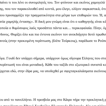
νει τι του λένε οι συνομιλητές του. Τον φτύνουν και εκείνος χαμογελά 
της, που τον παρακολουθεί από κοντά, μου έλεγε, ολίγον σαρκαστικά, ότι
που προσαρμόζει την πραγματικότητα στα μέτρα των επιθυμιών του. Ή, α
ατία χαμηλής έντασης». Η δική μου γνώμη είναι ότι ο καθηγητής είναι κά
ν οποία ο θυμόσοφος λαός προσάπτει πάντα και… περικεφαλαία. Πλην, ό
νδυνος. Θυμίζει όλο και πιο έντονα εκείνον τον ανεκδιήγητο δοτό πρωθ
ανούς (στην προκειμένη περίπτωση, βλέπε Τούρκους), παρέδωσε το Ρούπ
ύγα. Γουδί δεν υπάρχει σήμερα, υπάρχουν όμως σίγουρα Ελληνες που στο
ερίπτωσή του είναι μοναδική. Κάθε του ταξίδι στο εξωτερικό συνιστά κα
έρχεται εδώ, στην έδρα μας, να υποδεχθεί με σφιχταγκαλιάσματα εκείνου
 του από το πανελλήνιο. Η πρεσβεία μας στο Κάιρο πήρε την προκλητική 