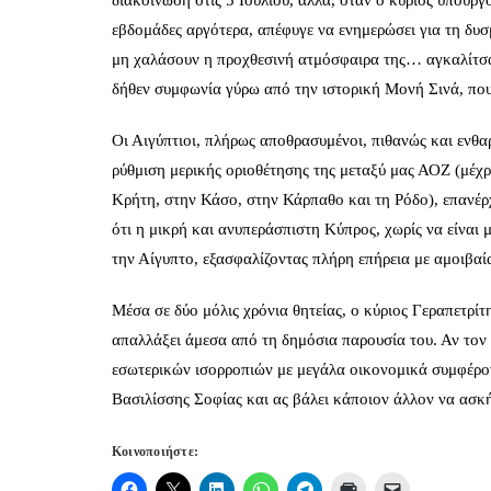
διακοίνωση στις 5 Ιουλίου, αλλά, όταν ο κύριος υπουρ
εβδομάδες αργότερα, απέφυγε να ενημερώσει για τη δυ
μη χαλάσουν η προχθεσινή ατμόσφαιρα της… αγκαλίτσας
δήθεν συμφωνία γύρω από την ιστορική Μονή Σινά, που
Οι Αιγύπτιοι, πλήρως αποθρασυμένοι, πιθανώς και ενθα
ρύθμιση μερικής οριοθέτησης της μεταξύ μας ΑΟΖ (μέχ
Κρήτη, στην Κάσο, στην Κάρπαθο και τη Ρόδο), επανέρ
ότι η μικρή και ανυπεράσπιστη Κύπρος, χωρίς να είναι
την Αίγυπτο, εξασφαλίζοντας πλήρη επήρεια με αμοιβαί
Μέσα σε δύο μόλις χρόνια θητείας, ο κύριος Γεραπετρίτ
απαλλάξει άμεσα από τη δημόσια παρουσία του. Αν τον 
εσωτερικών ισορροπιών με μεγάλα οικονομικά συμφέρον
Βασιλίσσης Σοφίας και ας βάλει κάποιον άλλον να ασκή
Κοινοποιήστε: