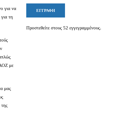
ο για να
ΕΓΓΡΑΦΉ
 για τη
Προστεθείτε στους 52 εγγεγραμμένους.
τούς
ην
 απλώς
 ΑΟΖ με
να μας
υς
 της