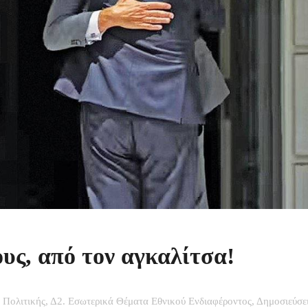
υς, από τον αγκαλίτσα!
 Πολιτικής
,
Δ2. Εσωτερικά Θέματα Εθνικού Ενδιαφέροντος
,
Δημοσιεύσε