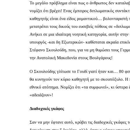
Το μεγάλο πρόβλημα είναι πως ο άνθρωπος δεν καταλαβαί
νομίζει ότι βρέχει! Ενας έμπειρος διπλωματικός συντάκ
καθηγητής είναι ένα είδος ρομαντικού… βολονταριστή 
μετατρέπει τους δικούς του ευσεβείς πόθους σε «διπλωμ
Ανήκει σε μια ιδιαίτερη νοητική κατηγορία, αυτήν στη
υπουργός -και δη Εξωτερικών- καθίσταται ακραία επικί
Στέφανο Σκουλούδη, που, για να μη θυμώσει τους Γερμ
την Ανατολική Μακεδονία στους Βουλγάρους!
Ο Σκουλούδης γλίτωσε το Γουδί γιατί ήταν και… 80 φε
θα κυνηγούν τον κύριο καθηγητή με το σκουπόξυλο. Η π
εθνικό ατόπημα. Νομίζει ότι «τα συμφωνεί», κι ύστερα 
«αδειάζουν»!
Διαδοχικές γκάφες
Σαν να μην έφτανε αυτό, κρύβει τις διαδοχικές γκάφες