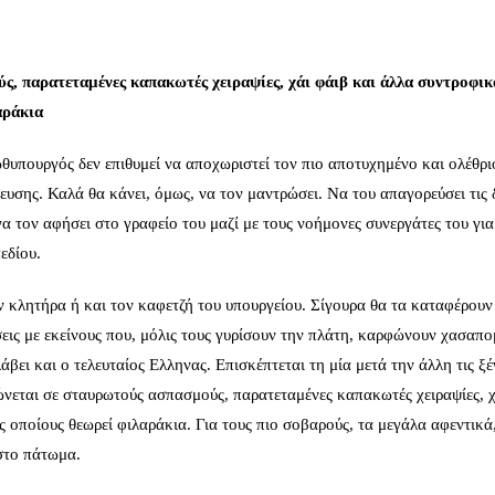
, παρατεταμένες καπακωτές χειραψίες, χάι φάιβ και άλλα συντροφικ
αράκια
υπουργός δεν επιθυμεί να αποχωριστεί τον πιο αποτυχημένο και ολέθριο
σης. Καλά θα κάνει, όμως, να τον μαντρώσει. Να του απαγορεύσει τις δ
να τον αφήσει στο γραφείο του μαζί με τους νοήμονες συνεργάτες του για
εδίου.
ν κλητήρα ή και τον καφετζή του υπουργείου. Σίγουρα θα τα καταφέρουν
σεις με εκείνους που, μόλις τους γυρίσουν την πλάτη, καρφώνουν χασαπο
βει και ο τελευταίος Ελληνας. Επισκέπτεται τη μία μετά την άλλη τις ξέ
εται σε σταυρωτούς ασπασμούς, παρατεταμένες καπακωτές χειραψίες, χ
 οποίους θεωρεί φιλαράκια. Για τους πιο σοβαρούς, τα μεγάλα αφεντικά
στο πάτωμα.