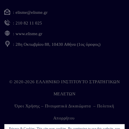
elisme@elisme.gr
210 82 11 025
www.elisme.gr
28η Οκτωβρίου 88, 10430 Αθήνα (1ος όροφος)
© 2020-2026 ΕΛΛΗΝΙΚΟ ΙΝΣΤΙΤΟΥΤΟ ΣΤΡΑΤΗΓΙΚΩΝ
ΜΕΛΕΤΩΝ
Όροι Χρήσης – Πνευματικά Δικαιώματα
–
Πολιτική
Απορρήτου
Privacy & Cookies: This site uses cookies. By continuing to use this website, you